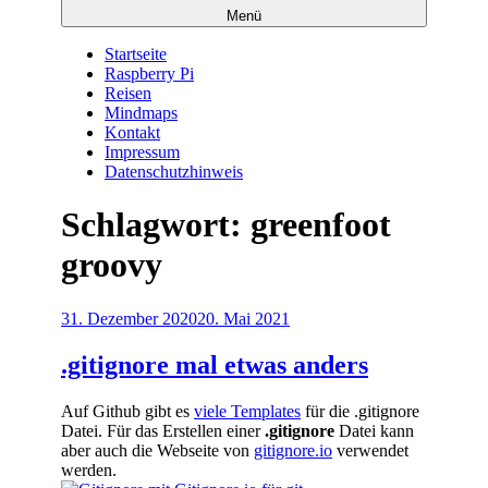
Menü
Startseite
Raspberry Pi
Reisen
Mindmaps
Kontakt
Impressum
Datenschutzhinweis
Schlagwort:
greenfoot
groovy
Veröffentlicht
31. Dezember 2020
20. Mai 2021
am
.gitignore mal etwas anders
Auf Github gibt es
viele Templates
für die .gitignore
Datei. Für das Erstellen einer
.gitignore
Datei kann
aber auch die Webseite von
gitignore.io
verwendet
werden.