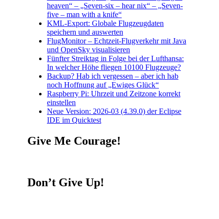
heaven“ – „Seven-six – hear nix“ – „Seven-
five – man with a knife“
KML-Export: Globale Flugzeugdaten
speichern und auswerten
FlugMonitor – Echtzeit-Flugverkehr mit Java
und OpenSky visualisieren
Fünfter Streiktag in Folge bei der Lufthansa:
In welcher Höhe fliegen 10100 Flugzeuge?
Backup? Hab ich vergessen – aber ich hab
noch Hoffnung auf „Ewiges Glück“
Raspberry Pi: Uhrzeit und Zeitzone korrekt
einstellen
Neue Version: 2026-03 (4.39.0) der Eclipse
IDE im Quicktest
Give Me Courage!
Don’t Give Up!