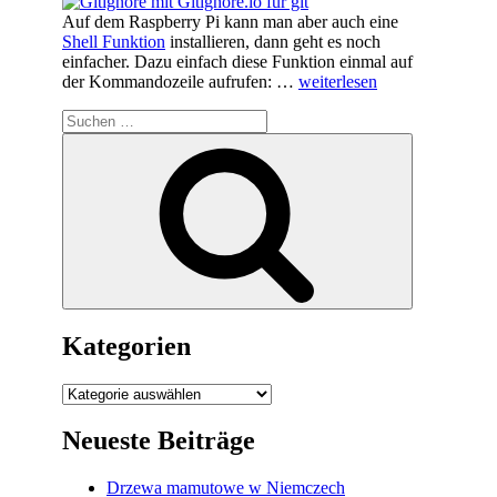
Auf dem Raspberry Pi kann man aber auch eine
Shell Funktion
installieren, dann geht es noch
einfacher. Dazu einfach diese Funktion einmal auf
„.gitignore
der Kommandozeile aufrufen: …
weiterlesen
mal
Suchen
etwas
nach:
anders“
Suchen
Kategorien
Kategorien
Neueste Beiträge
Drzewa mamutowe w Niemczech