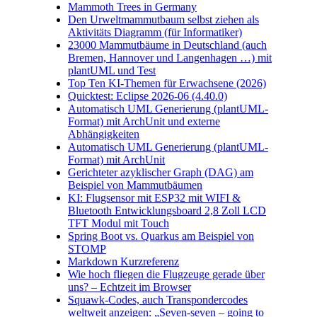
Mammoth Trees in Germany
Den Urweltmammutbaum selbst ziehen als
Aktivitäts Diagramm (für Informatiker)
23000 Mammutbäume in Deutschland (auch
Bremen, Hannover und Langenhagen …) mit
plantUML und Test
Top Ten KI-Themen für Erwachsene (2026)
Quicktest: Eclipse 2026-06 (4.40.0)
Automatisch UML Generierung (plantUML-
Format) mit ArchUnit und externe
Abhängigkeiten
Automatisch UML Generierung (plantUML-
Format) mit ArchUnit
Gerichteter azyklischer Graph (DAG) am
Beispiel von Mammutbäumen
KI: Flugsensor mit ESP32 mit WIFI &
Bluetooth Entwicklungsboard 2,8 Zoll LCD
TFT Modul mit Touch
Spring Boot vs. Quarkus am Beispiel von
STOMP
Markdown Kurzreferenz
Wie hoch fliegen die Flugzeuge gerade über
uns? – Echtzeit im Browser
Squawk-Codes, auch Transpondercodes
weltweit anzeigen: „Seven-seven – going to