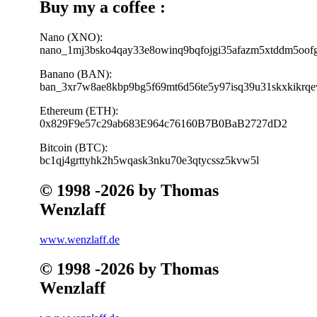
Buy my a coffee :
Nano (XNO):
nano_1mj3bsko4qay33e8owinq9bqfojgi35afazm5xtddm5oo
Banano (BAN):
ban_3xr7w8ae8kbp9bg5f69mt6d56te5y97isq39u31skxkikrqe
Ethereum (ETH):
0x829F9e57c29ab683E964c76160B7B0BaB2727dD2
Bitcoin (BTC):
bc1qj4grttyhk2h5wqask3nku70e3qtycssz5kvw5l
© 1998 -2026 by Thomas
Wenzlaff
www.wenzlaff.de
© 1998 -2026 by Thomas
Wenzlaff