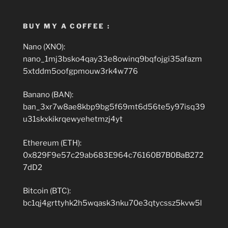
BUY MY A COFFEE :
Nano (XNO):
nano_1mj3bsko4qay33e8owinq9bqfojgi35afazm
5xtddm5oofgpmouw3rk4w776
Banano (BAN):
ban_3xr7w8ae8kbp9bg5f69mt6d56te5y97isq39
u31skxkikrqewyehetmzj4yt
Ethereum (ETH):
0x829F9e57c29ab683E964c76160B7B0BaB272
7dD2
Bitcoin (BTC):
bc1qj4grttyhk2h5wqask3nku70e3qtycssz5kvw5l