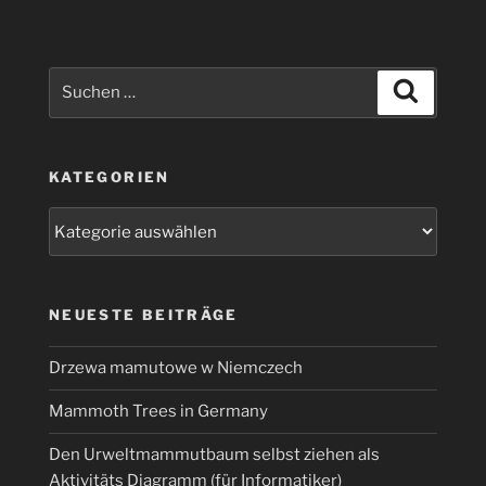
etwas
anders“
Suchen
Suchen
nach:
KATEGORIEN
Kategorien
NEUESTE BEITRÄGE
Drzewa mamutowe w Niemczech
Mammoth Trees in Germany
Den Urweltmammutbaum selbst ziehen als
Aktivitäts Diagramm (für Informatiker)