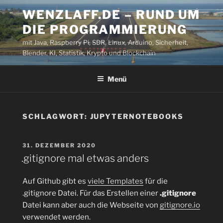
Zum
WENZLAFF.DE – RUND UM
Inhalt
DIE PROGRAMMIERUNG
springen
mit Java, Raspberry Pi, SDR, Linux, Arduino, Sicherheit,
Blender, KI, Statistik, Krypto und Blockchain
Menü
SCHLAGWORT:
JUPYTERNOTEBOOKS
VERÖFFENTLICHT
31. DEZEMBER 2020
AM
.gitignore mal etwas anders
Auf Github gibt es
viele Templates
für die
.gitignore Datei. Für das Erstellen einer
.gitignore
Datei kann aber auch die Webseite von
gitignore.io
verwendet werden.