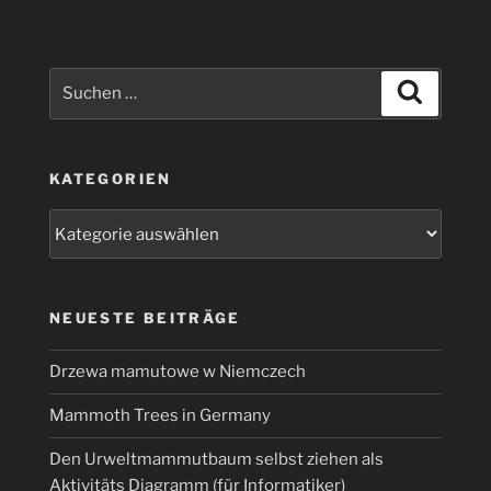
etwas
anders“
Suchen
Suchen
nach:
KATEGORIEN
Kategorien
NEUESTE BEITRÄGE
Drzewa mamutowe w Niemczech
Mammoth Trees in Germany
Den Urweltmammutbaum selbst ziehen als
Aktivitäts Diagramm (für Informatiker)