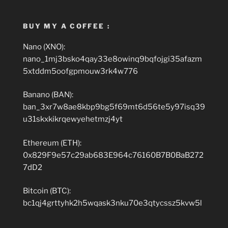
BUY MY A COFFEE :
Nano (XNO):
nano_1mj3bsko4qay33e8owinq9bqfojgi35afazm
5xtddm5oofgpmouw3rk4w776
Banano (BAN):
ban_3xr7w8ae8kbp9bg5f69mt6d56te5y97isq39
u31skxkikrqewyehetmzj4yt
Ethereum (ETH):
0x829F9e57c29ab683E964c76160B7B0BaB272
7dD2
Bitcoin (BTC):
bc1qj4grttyhk2h5wqask3nku70e3qtycssz5kvw5l