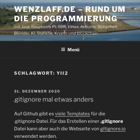
Zum
WENZLAFF.DE – RUND UM
Inhalt
DIE PROGRAMMIERUNG
springen
mit Java, Raspberry Pi, SDR, Linux, Arduino, Sicherheit,
Blender, KI, Statistik, Krypto und Blockchain
Menü
SCHLAGWORT:
YII2
VERÖFFENTLICHT
31. DEZEMBER 2020
AM
.gitignore mal etwas anders
Auf Github gibt es
viele Templates
für die
.gitignore Datei. Für das Erstellen einer
.gitignore
Datei kann aber auch die Webseite von
gitignore.io
verwendet werden.