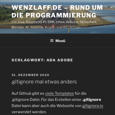
Zum
WENZLAFF.DE – RUND UM
Inhalt
DIE PROGRAMMIERUNG
springen
mit Java, Raspberry Pi, SDR, Linux, Arduino, Sicherheit,
Blender, KI, Statistik, Krypto und Blockchain
Menü
SCHLAGWORT:
ADA ADOBE
VERÖFFENTLICHT
31. DEZEMBER 2020
AM
.gitignore mal etwas anders
Auf Github gibt es
viele Templates
für die
.gitignore Datei. Für das Erstellen einer
.gitignore
Datei kann aber auch die Webseite von
gitignore.io
verwendet werden.