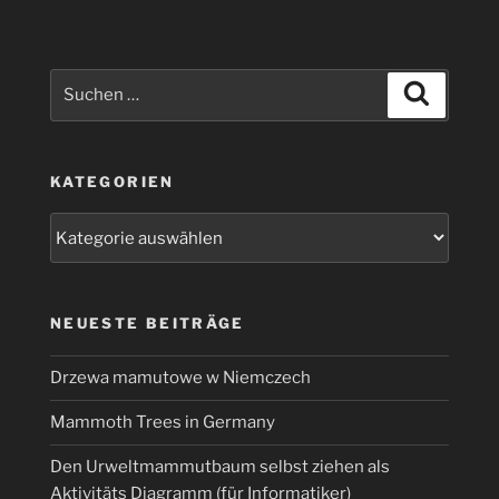
etwas
anders“
Suchen
Suchen
nach:
KATEGORIEN
Kategorien
NEUESTE BEITRÄGE
Drzewa mamutowe w Niemczech
Mammoth Trees in Germany
Den Urweltmammutbaum selbst ziehen als
Aktivitäts Diagramm (für Informatiker)