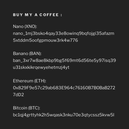
BUY MY A COFFEE :
Nano (XNO):
nano_1mj3bsko4qay33e8owinq9bqfojgi35afazm
5xtddm5oofgpmouw3rk4w776
Banano (BAN):
ban_3xr7w8ae8kbp9bg5f69mt6d56te5y97isq39
u31skxkikrqewyehetmzj4yt
Ethereum (ETH):
0x829F9e57c29ab683E964c76160B7B0BaB272
7dD2
Bitcoin (BTC):
bc1qj4grttyhk2h5wqask3nku70e3qtycssz5kvw5l