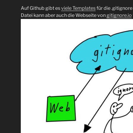
Auf Github gibt es
viele Templates
für die .gitignore
Datei kann aber auch die Webseite von
gitignore.io