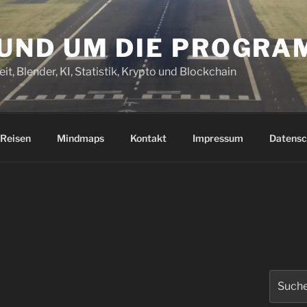
RUND UM DIE PROGR
it, Blender, KI, Statistik, Krypto und Blockchain
Reisen
Mindmaps
Kontakt
Impressum
Datensc
Suchen
nach: