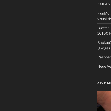
KML-Expo
FlugMoni
visualisi
Fünfter 
10100 F
Backup? 
„Ewiges 
Raspberr
Neue Ver
GIVE M