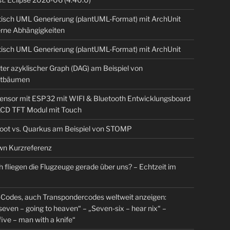
isch UML Generierung (plantUML-Format) mit ArchUnit
erne Abhängigkeiten
isch UML Generierung (plantUML-Format) mit ArchUnit
ter azyklischer Graph (DAG) am Beispiel von
tbäumen
sensor mit ESP32 mit WIFI & Bluetooth Entwicklungsboard
 LCD TFT Modul mit Touch
Boot vs. Quarkus am Beispiel von STOMP
n Kurzreferenz
 fliegen die Flugzeuge gerade über uns? – Echtzeit im
Codes, auch Transpondercodes weltweit anzeigen:
even – going to heaven“ – „Seven-six – hear nix“ –
ive – man with a knife“