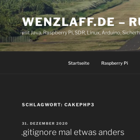
Zum
Inhalt
WENZLAFF.DE – 
springen
mit Java, Raspberry Pi, SDR, Linux, Arduino, Sicherhe
Startseite
Raspberry Pi
SCHLAGWORT:
CAKEPHP3
VERÖFFENTLICHT
31. DEZEMBER 2020
AM
.gitignore mal etwas anders