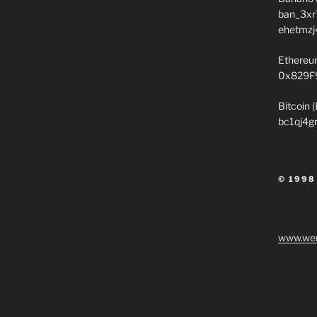
ban_3xr
ehetmzj
Ethereu
0x829F
Bitcoin 
bc1qj4g
© 1998
www.wen