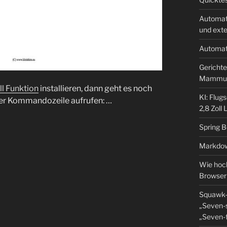
Automat
und ext
Automat
Gerichte
Mammu
ll Funktion
installieren, dann geht es noch
KI: Flug
 der Kommandozeile aufrufen: …
2,8 Zoll
Spring 
Markdow
Wie hoch
Browser
Squawk-
„Seven-s
„Seven-f