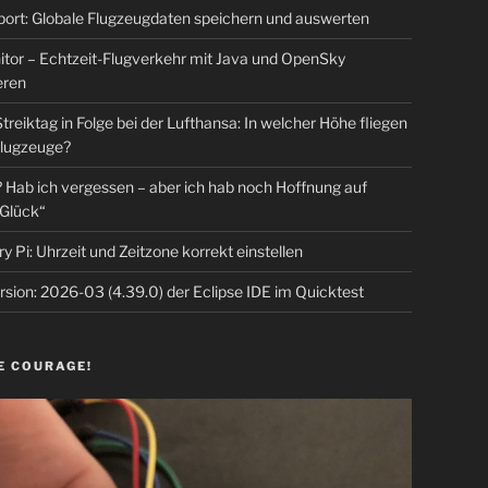
rt: Globale Flugzeugdaten speichern und auswerten
tor – Echtzeit-Flugverkehr mit Java und OpenSky
eren
Streiktag in Folge bei der Lufthansa: In welcher Höhe fliegen
lugzeuge?
Hab ich vergessen – aber ich hab noch Hoffnung auf
Glück“
y Pi: Uhrzeit und Zeitzone korrekt einstellen
sion: 2026-03 (4.39.0) der Eclipse IDE im Quicktest
E COURAGE!