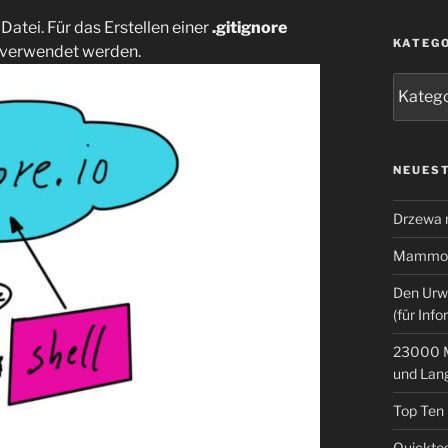
 Datei. Für das Erstellen einer
.gitignore
KATEG
verwendet werden.
Kategor
NEUEST
Drzewa
Mammoth
Den Urw
(für Info
23000 M
und Lan
Top Ten
Quicktes