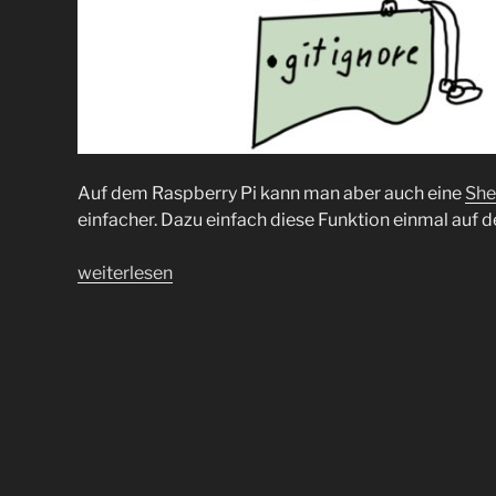
Auf dem Raspberry Pi kann man aber auch eine
She
einfacher. Dazu einfach diese Funktion einmal auf
„.gitignore
weiterlesen
mal
etwas
anders“