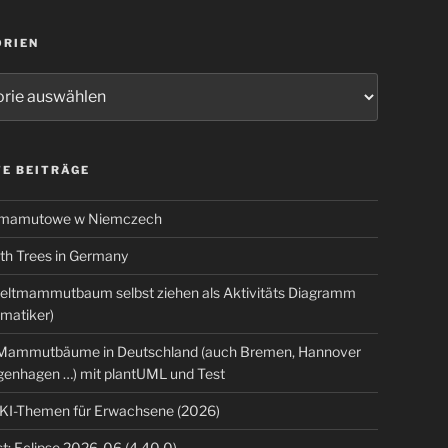
ORIEN
ien
E BEITRÄGE
 mamutowe w Niemczech
 Trees in Germany
eltmammutbaum selbst ziehen als Aktivitäts Diagramm
rmatiker)
ammutbäume in Deutschland (auch Bremen, Hannover
genhagen …) mit plantUML und Test
 KI-Themen für Erwachsene (2026)
t: Eclipse 2026-06 (4.40.0)