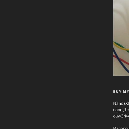
BUY MY
Nano (X
nano_1
ouw3rk
Banano 