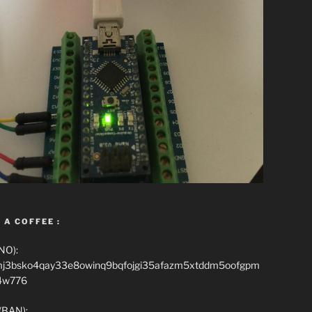
 A COFFEE :
NO):
mj3bsko4qay33e8owinq9bqfojgi35afazm5xtddm5oofgpm
4w776
(BAN):