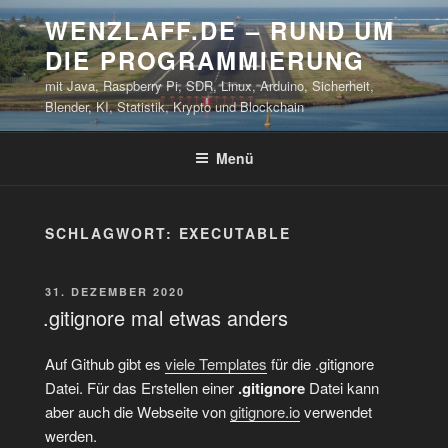
Zum
WENZLAFF.DE – RUND UM
Inhalt
DIE PROGRAMMIERUNG
springen
mit Java, Raspberry Pi, SDR, Linux, Arduino, Sicherheit,
Blender, KI, Statistik, Krypto und Blockchain
Menü
SCHLAGWORT:
EXECUTABLE
VERÖFFENTLICHT
31. DEZEMBER 2020
AM
.gitignore mal etwas anders
Auf Github gibt es
viele Templates
für die .gitignore
Datei. Für das Erstellen einer
.gitignore
Datei kann
aber auch die Webseite von
gitignore.io
verwendet
werden.