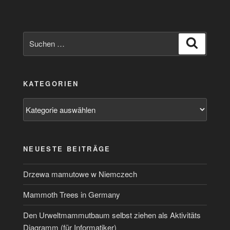
etwas
anders“
Suchen
Suchen
nach:
KATEGORIEN
Kategorien
NEUESTE BEITRÄGE
Drzewa mamutowe w Niemczech
Mammoth Trees in Germany
Den Urweltmammutbaum selbst ziehen als Aktivitäts
Diagramm (für Informatiker)