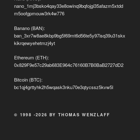
nano_1mj3bsko4qay33e8owinq9bqfojgi35afazm5xtdd
m5oofgpmouw3rk4w776
Banano (BAN):
ban_3xr7w8ae8kbp9bg5f69mt6d56te5y97isq39u31skx
kikrqewyehetmzj4yt
Ethereum (ETH):
0x829F9e57c29ab683E964c76160B7B0BaB2727dD2
Bitcoin (BTC):
bc1qj4grttyhk2h5wqask3nku70e3qtycssz5kvw5l
© 1998 -2026 BY THOMAS WENZLAFF