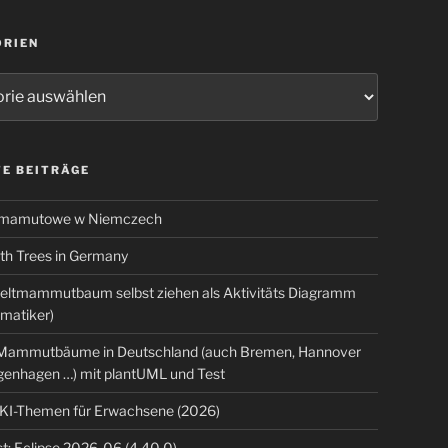
ORIEN
ien
E BEITRÄGE
 mamutowe w Niemczech
 Trees in Germany
eltmammutbaum selbst ziehen als Aktivitäts Diagramm
rmatiker)
ammutbäume in Deutschland (auch Bremen, Hannover
genhagen …) mit plantUML und Test
 KI-Themen für Erwachsene (2026)
t: Eclipse 2026-06 (4.40.0)