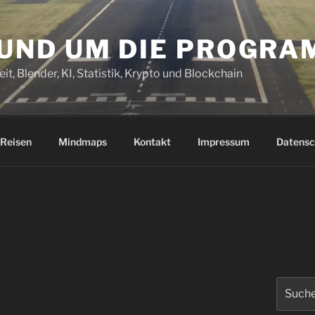
RUND UM DIE PROGR
it, Blender, KI, Statistik, Krypto und Blockchain
Reisen
Mindmaps
Kontakt
Impressum
Datensc
Suchen
nach: