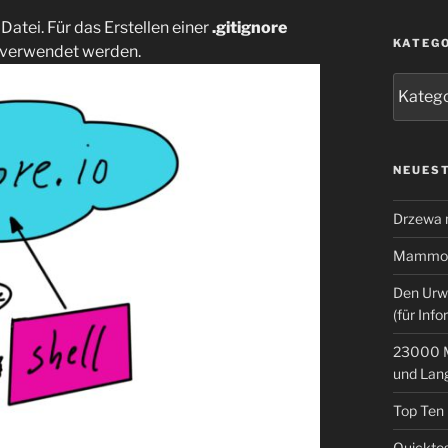
 Datei. Für das Erstellen einer
.gitignore
KATEG
verwendet werden.
Kategor
NEUEST
Drzewa
Mammoth
Den Urw
(für Info
23000 M
und Lan
Top Ten
Quicktes