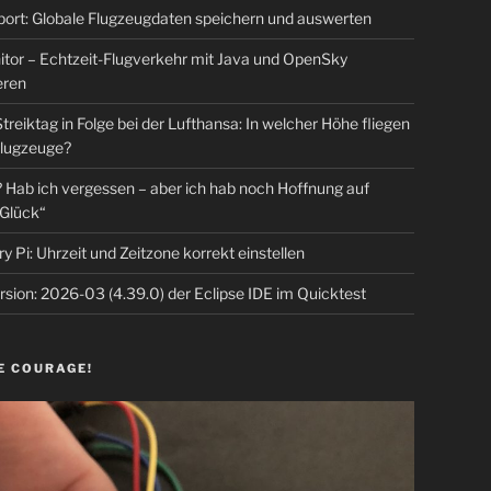
rt: Globale Flugzeugdaten speichern und auswerten
tor – Echtzeit-Flugverkehr mit Java und OpenSky
eren
Streiktag in Folge bei der Lufthansa: In welcher Höhe fliegen
lugzeuge?
Hab ich vergessen – aber ich hab noch Hoffnung auf
Glück“
y Pi: Uhrzeit und Zeitzone korrekt einstellen
sion: 2026-03 (4.39.0) der Eclipse IDE im Quicktest
E COURAGE!