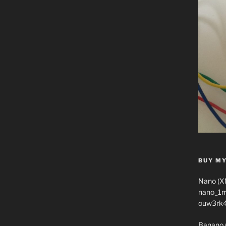
BUY MY
Nano (X
nano_1
ouw3rk
Banano 