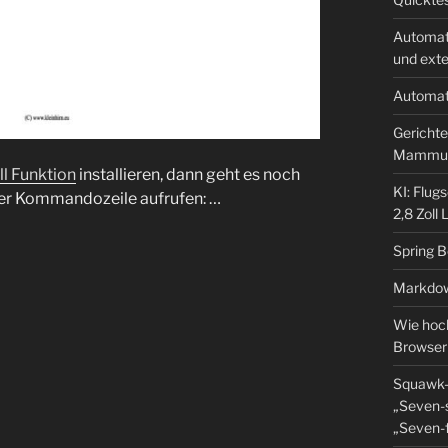
Automat
und ext
Automat
Gerichte
Mammu
ll Funktion
installieren, dann geht es noch
KI: Flug
 der Kommandozeile aufrufen: …
2,8 Zoll
Spring 
Markdow
Wie hoch
Browser
Squawk-
„Seven-s
„Seven-f