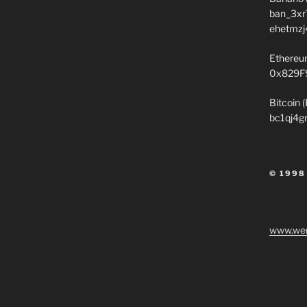
ban_3xr
ehetmzj
Ethereu
0x829F
Bitcoin 
bc1qj4g
© 1998
www.wen