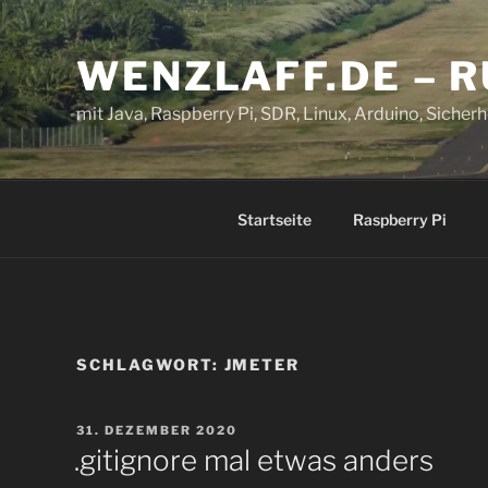
Zum
Inhalt
WENZLAFF.DE – 
springen
mit Java, Raspberry Pi, SDR, Linux, Arduino, Sicherhe
Startseite
Raspberry Pi
SCHLAGWORT:
JMETER
VERÖFFENTLICHT
31. DEZEMBER 2020
AM
.gitignore mal etwas anders