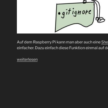
Auf dem Raspberry Pi kann man aber auch eine
She
einfacher. Dazu einfach diese Funktion einmal auf
„.gitignore
weiterlesen
mal
etwas
anders“