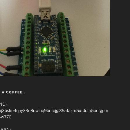
 A COFFEE :
NO):
mj3bsko4qay33e8owinq9bqfojgi35afazm5xtddm5oofgpm
4w776
(BAN):