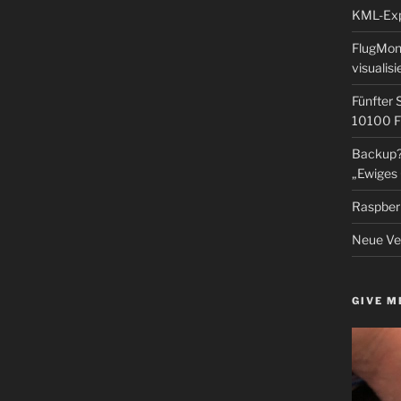
KML-Expo
FlugMoni
visualisi
Fünfter 
10100 F
Backup? 
„Ewiges 
Raspberr
Neue Ver
GIVE M