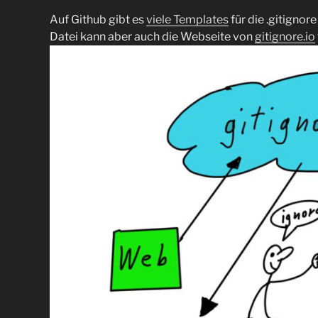
Auf Github gibt es
viele Templates
für die .gitignore
Datei kann aber auch die Webseite von
gitignore.io