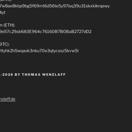
7w8ae8kbp9bg5f69mt6d56te5y97isq39u31skxkikrqewy
4yt
m (ETH):
9e57c29ab683E964c76160B7B0BaB2727dD2
(BTC):
rttyhk2h5wqask3nku70e3qtycssz5kvw5l
 -2026 BY THOMAS WENZLAFF
zlaff.de