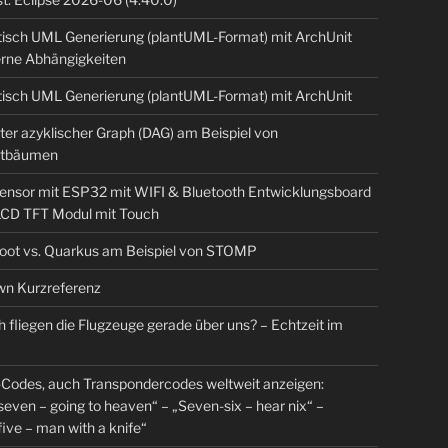
isch UML Generierung (plantUML-Format) mit ArchUnit
erne Abhängigkeiten
isch UML Generierung (plantUML-Format) mit ArchUnit
ter azyklischer Graph (DAG) am Beispiel von
tbäumen
sensor mit ESP32 mit WIFI & Bluetooth Entwicklungsboard
 LCD TFT Modul mit Touch
Boot vs. Quarkus am Beispiel von STOMP
n Kurzreferenz
 fliegen die Flugzeuge gerade über uns? – Echtzeit im
Codes, auch Transpondercodes weltweit anzeigen:
even – going to heaven“ – „Seven-six – hear nix“ –
ive – man with a knife“