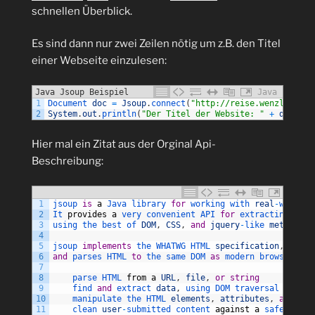
schnellen Überblick.
Es sind dann nur zwei Zeilen nötig um z.B. den Titel
einer Webseite einzulesen:
Java Jsoup Beispiel
Java
1
Document 
doc
=
Jsoup
.
connect
(
"http://reise.wenzlaff.de
2
System
.
out
.
println
(
"Der Titel der Website: "
+
doc
.
tit
Hier mal ein Zitat aus der Orginal Api-
Beschreibung:
1
jsoup 
is
a
Java 
library 
for
working 
with 
real
-
world 
H
2
It 
provides
a
very 
convenient 
API 
for
extracting 
and
3
using 
the 
best 
of 
DOM
,
CSS
,
and
jquery
-
like 
methods
.
4
5
jsoup 
implements
the 
WHATWG 
HTML 
specification
,
6
and
parses 
HTML 
to
the 
same 
DOM 
as
modern 
browsers 
do
7
8
parse 
HTML 
from
a
URL
,
file
,
or
string
9
find 
and
extract 
data
,
using 
DOM 
traversal 
or
CSS
10
manipulate 
the 
HTML 
elements
,
attributes
,
and
tex
11
clean 
user
-
submitted 
content 
against
a
safe 
white