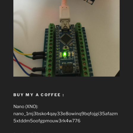
BUY MY A COFFEE :
Nano (XNO):
nano_1mj3bsko4qay33e8owinq9bqfojgi35afazm
5xtddm5oofgpmouw3rk4w776