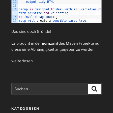
12
output 
tidy 
HTML
13
14
jsoup 
is
designed 
to
deal 
with 
all 
varieties 
of 
HTML 
15
from 
pristine 
and
validating
,
16
to
invalid 
tag
-
soup
;
j
17
soup 
will 
create
a
sensible 
parse 
tree
.
Das sind doch Gründe!
Es braucht in der
pom.xml
des Maven Projekte nur
diese eine Abhängigkeit angegeben zu werden:
„Java:
weiterlesen
Parsen
von
HTML-
Dateien
Suchen
Suchen
mit
nach:
JSoup
1.9.2
KATEGORIEN
in