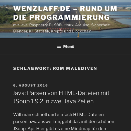
Zum
WENZLAFF.DE – RUND UM
Inhalt
DIE PROGRAMMIERUNG
springen
mit Java, Raspberry Pi, SDR, Linux, Arduino, Sicherheit,
Blender, KI, Statistik, Krypto und Blockchain
Menü
SCHLAGWORT:
ROM MALEDIVEN
VERÖFFENTLICHT
6. AUGUST 2016
AM
Java: Parsen von HTML-Dateien mit
JSoup 1.9.2 in zwei Java Zeilen
Will man schnell und einfach HTML-Dateien
parsen bzw. auswerten, geht das mit der schönen
JSoup-Api
.
Hier
gibt es eine
Mindmap
für den