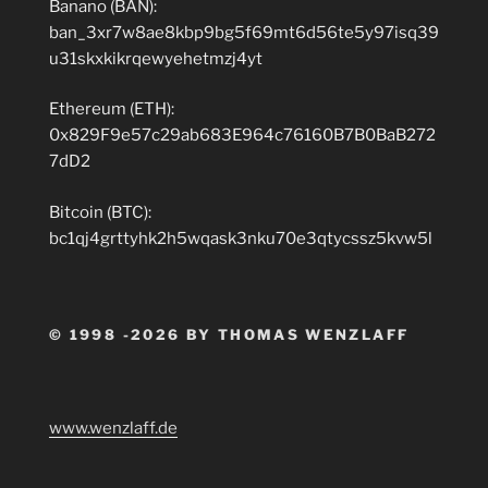
Banano (BAN):
ban_3xr7w8ae8kbp9bg5f69mt6d56te5y97isq39
u31skxkikrqewyehetmzj4yt
Ethereum (ETH):
0x829F9e57c29ab683E964c76160B7B0BaB272
7dD2
Bitcoin (BTC):
bc1qj4grttyhk2h5wqask3nku70e3qtycssz5kvw5l
© 1998 -2026 BY THOMAS WENZLAFF
www.wenzlaff.de