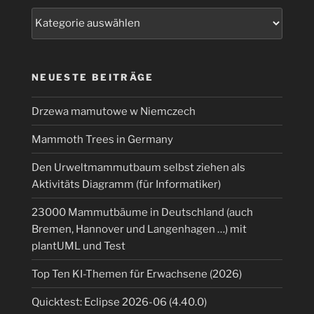
zwei
Kategorien
Java
Zeilen“
NEUESTE BEITRÄGE
Drzewa mamutowe w Niemczech
Mammoth Trees in Germany
Den Urweltmammutbaum selbst ziehen als
Aktivitäts Diagramm (für Informatiker)
23000 Mammutbäume in Deutschland (auch
Bremen, Hannover und Langenhagen …) mit
plantUML und Test
Top Ten KI-Themen für Erwachsene (2026)
Quicktest: Eclipse 2026-06 (4.40.0)