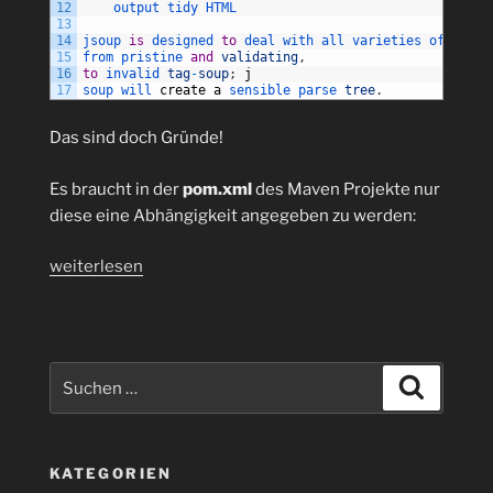
12
output 
tidy 
HTML
13
14
jsoup 
is
designed 
to
deal 
with 
all 
varieties 
of 
HTML 
15
from 
pristine 
and
validating
,
16
to
invalid 
tag
-
soup
;
j
17
soup 
will 
create
a
sensible 
parse 
tree
.
Das sind doch Gründe!
Es braucht in der
pom.xml
des Maven Projekte nur
diese eine Abhängigkeit angegeben zu werden:
„Java:
weiterlesen
Parsen
von
HTML-
Dateien
Suchen
Suchen
mit
nach:
JSoup
1.9.2
KATEGORIEN
in