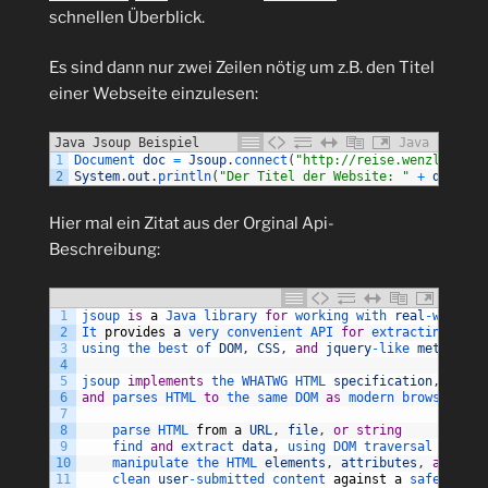
schnellen Überblick.
Es sind dann nur zwei Zeilen nötig um z.B. den Titel
einer Webseite einzulesen:
Java Jsoup Beispiel
Java
1
Document 
doc
=
Jsoup
.
connect
(
"http://reise.wenzlaff.de
2
System
.
out
.
println
(
"Der Titel der Website: "
+
doc
.
tit
Hier mal ein Zitat aus der Orginal Api-
Beschreibung:
1
jsoup 
is
a
Java 
library 
for
working 
with 
real
-
world 
H
2
It 
provides
a
very 
convenient 
API 
for
extracting 
and
3
using 
the 
best 
of 
DOM
,
CSS
,
and
jquery
-
like 
methods
.
4
5
jsoup 
implements
the 
WHATWG 
HTML 
specification
,
6
and
parses 
HTML 
to
the 
same 
DOM 
as
modern 
browsers 
do
7
8
parse 
HTML 
from
a
URL
,
file
,
or
string
9
find 
and
extract 
data
,
using 
DOM 
traversal 
or
CSS
10
manipulate 
the 
HTML 
elements
,
attributes
,
and
tex
11
clean 
user
-
submitted 
content 
against
a
safe 
white