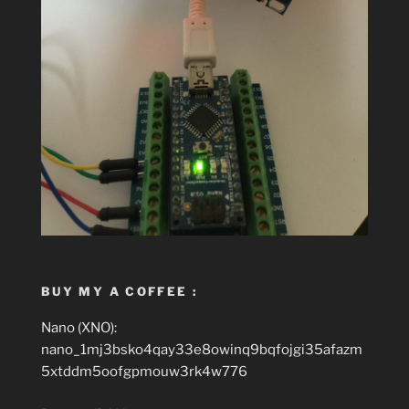
BUY MY A COFFEE :
Nano (XNO):
nano_1mj3bsko4qay33e8owinq9bqfojgi35afazm
5xtddm5oofgpmouw3rk4w776