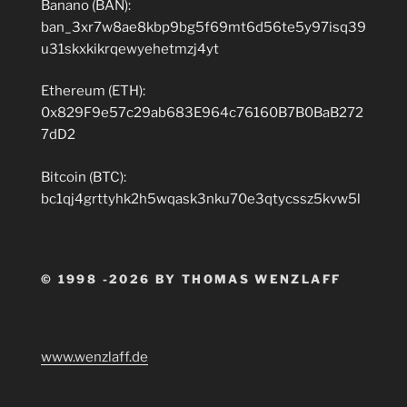
Banano (BAN):
ban_3xr7w8ae8kbp9bg5f69mt6d56te5y97isq39
u31skxkikrqewyehetmzj4yt
Ethereum (ETH):
0x829F9e57c29ab683E964c76160B7B0BaB272
7dD2
Bitcoin (BTC):
bc1qj4grttyhk2h5wqask3nku70e3qtycssz5kvw5l
© 1998 -2026 BY THOMAS WENZLAFF
www.wenzlaff.de