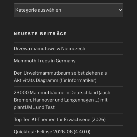
zwei
Kategorien
Java
Zeilen“
NEUESTE BEITRÄGE
Drzewa mamutowe w Niemczech
Mammoth Trees in Germany
Den Urweltmammutbaum selbst ziehen als
Aktivitäts Diagramm (für Informatiker)
23000 Mammutbäume in Deutschland (auch
Bremen, Hannover und Langenhagen …) mit
plantUML und Test
Top Ten KI-Themen für Erwachsene (2026)
Quicktest: Eclipse 2026-06 (4.40.0)