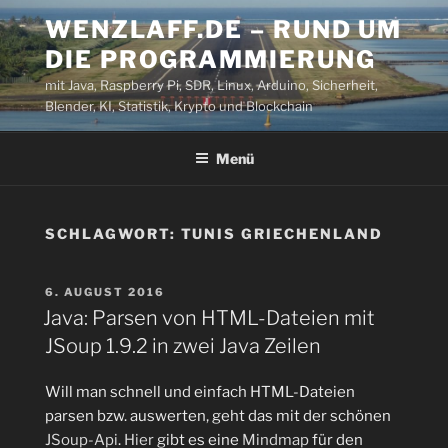
Zum
WENZLAFF.DE – RUND UM
Inhalt
DIE PROGRAMMIERUNG
springen
mit Java, Raspberry Pi, SDR, Linux, Arduino, Sicherheit,
Blender, KI, Statistik, Krypto und Blockchain
Menü
SCHLAGWORT:
TUNIS GRIECHENLAND
VERÖFFENTLICHT
6. AUGUST 2016
AM
Java: Parsen von HTML-Dateien mit
JSoup 1.9.2 in zwei Java Zeilen
Will man schnell und einfach HTML-Dateien
parsen bzw. auswerten, geht das mit der schönen
JSoup-Api
.
Hier
gibt es eine
Mindmap
für den