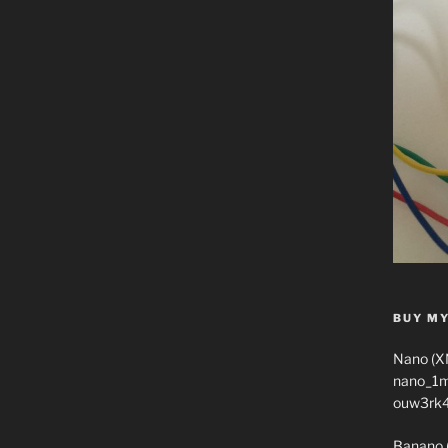
BUY MY
Nano (X
nano_1
ouw3rk
Banano 