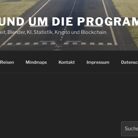
RUND UM DIE PROGR
it, Blender, KI, Statistik, Krypto und Blockchain
Reisen
Mindmaps
Kontakt
Impressum
Datensc
Suchen
nach: