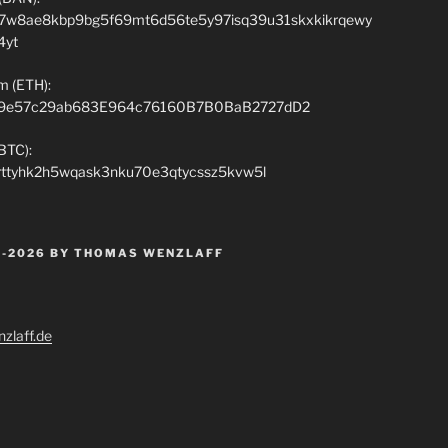
7w8ae8kbp9bg5f69mt6d56te5y97isq39u31skxkikrqewy
4yt
m (ETH):
9e57c29ab683E964c76160B7B0BaB2727dD2
(BTC):
rttyhk2h5wqask3nku70e3qtycssz5kvw5l
 -2026 BY THOMAS WENZLAFF
zlaff.de