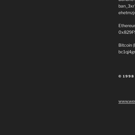
ban_3xr
ehetmzj
Ethereu
0x829F
Bitcoin 
bc1qj4g
© 1998
www.wen