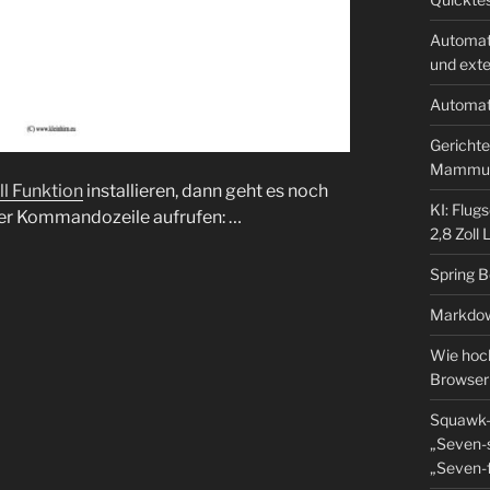
Automat
und ext
Automat
Gerichte
Mammu
ll Funktion
installieren, dann geht es noch
KI: Flug
 der Kommandozeile aufrufen: …
2,8 Zoll
Spring 
Markdow
Wie hoch
Browser
Squawk-
„Seven-s
„Seven-f