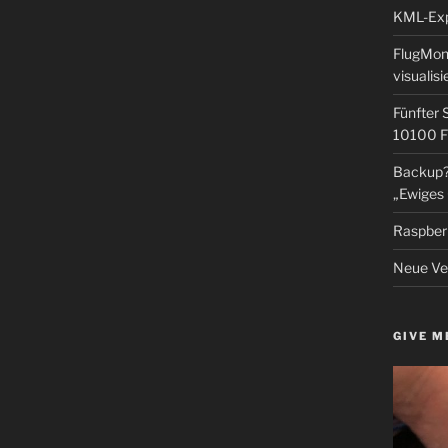
KML-Expo
FlugMoni
visualisi
Fünfter 
10100 F
Backup? 
„Ewiges 
Raspberr
Neue Ver
GIVE M