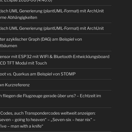
isch UML Generierung (plantUML-Format) mit ArchUnit
erne Abhängigkeiten
isch UML Generierung (plantUML-Format) mit ArchUnit
ter azyklischer Graph (DAG) am Beispiel von
tbäumen
sensor mit ESP32 mit WIFI & Bluetooth Entwicklungsboard
 LCD TFT Modul mit Touch
Boot vs. Quarkus am Beispiel von STOMP
n Kurzreferenz
 fliegen die Flugzeuge gerade über uns? – Echtzeit im
Codes, auch Transpondercodes weltweit anzeigen:
even – going to heaven“ – „Seven-six – hear nix“ –
ive – man with a knife“