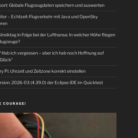
rt: Globale Flugzeugdaten speichern und auswerten
tor – Echtzeit-Flugverkehr mit Java und OpenSky
eren
Streiktag in Folge bei der Lufthansa: In welcher Höhe fliegen
lugzeuge?
Hab ich vergessen – aber ich hab noch Hoffnung auf
Glück“
y Pi: Uhrzeit und Zeitzone korrekt einstellen
sion: 2026-03 (4.39.0) der Eclipse IDE im Quicktest
E COURAGE!