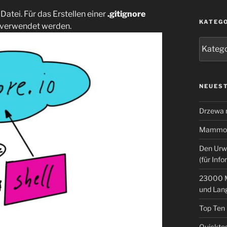
 Datei. Für das Erstellen einer
.gitignore
KATEG
verwendet werden.
Kategor
NEUEST
Drzewa
Mammoth
Den Urw
(für Info
23000 M
und Lan
Top Ten
Quicktes