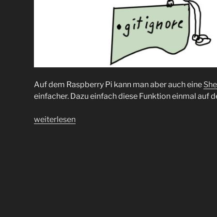
Auf dem Raspberry Pi kann man aber auch eine
She
einfacher. Dazu einfach diese Funktion einmal auf
„.gitignore
weiterlesen
mal
etwas
anders“