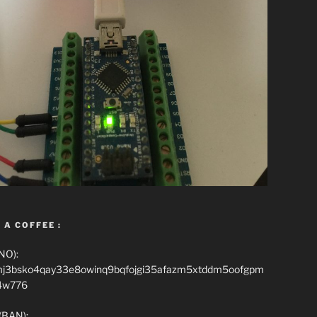
 A COFFEE :
NO):
mj3bsko4qay33e8owinq9bqfojgi35afazm5xtddm5oofgpm
4w776
(BAN):