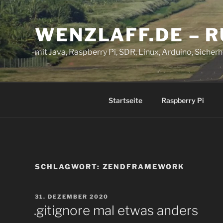
Zum
Inhalt
WENZLAFF.DE – 
springen
mit Java, Raspberry Pi, SDR, Linux, Arduino, Sicherhe
Startseite
Raspberry Pi
SCHLAGWORT:
ZENDFRAMEWORK
VERÖFFENTLICHT
31. DEZEMBER 2020
AM
.gitignore mal etwas anders