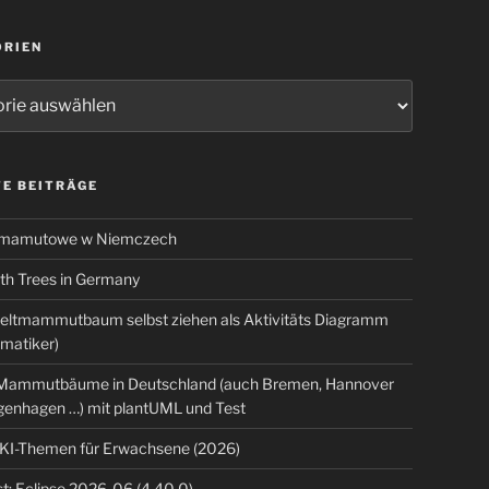
ORIEN
ien
E BEITRÄGE
 mamutowe w Niemczech
 Trees in Germany
eltmammutbaum selbst ziehen als Aktivitäts Diagramm
rmatiker)
ammutbäume in Deutschland (auch Bremen, Hannover
genhagen …) mit plantUML und Test
 KI-Themen für Erwachsene (2026)
t: Eclipse 2026-06 (4.40.0)