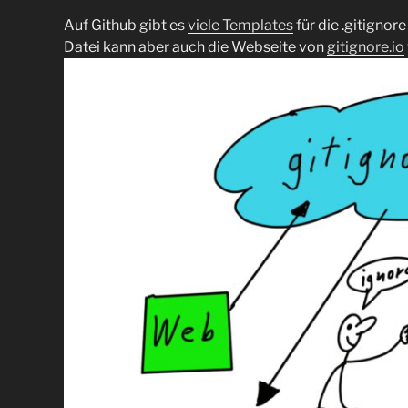
Auf Github gibt es
viele Templates
für die .gitignore
Datei kann aber auch die Webseite von
gitignore.io