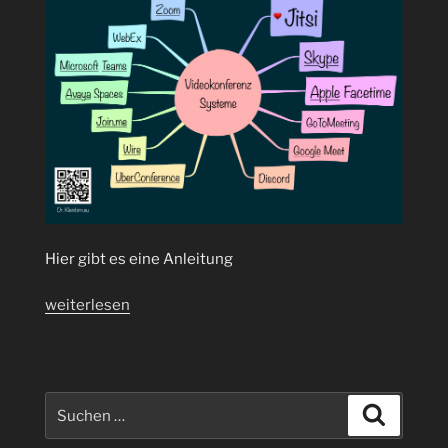
Hier gibt es eine Anleitung
„Videokonferenz
weiterlesen
auf
dem
Raspberry
Pi
Suchen
Suchen
mit
nach: