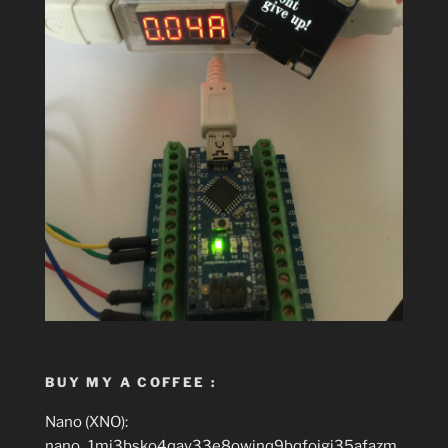
BUY MY A COFFEE :
Nano (XNO):
nano_1mj3bsko4qay33e8owinq9bqfojgi35afazm