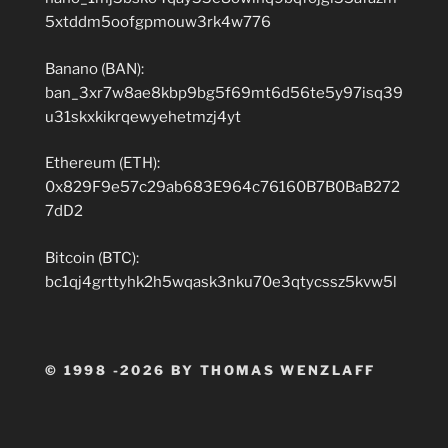
5xtddm5oofgpmouw3rk4w776
Banano (BAN):
ban_3xr7w8ae8kbp9bg5f69mt6d56te5y97isq39
u31skxkikrqewyehetmzj4yt
Ethereum (ETH):
0x829F9e57c29ab683E964c76160B7B0BaB272
7dD2
Bitcoin (BTC):
bc1qj4grttyhk2h5wqask3nku70e3qtycssz5kvw5l
© 1998 -2026 BY THOMAS WENZLAFF