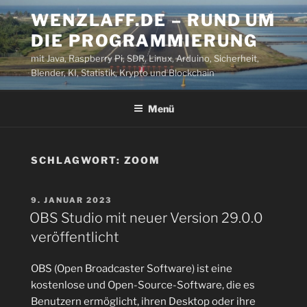
Zum
WENZLAFF.DE – RUND UM
Inhalt
DIE PROGRAMMIERUNG
springen
mit Java, Raspberry Pi, SDR, Linux, Arduino, Sicherheit,
Blender, KI, Statistik, Krypto und Blockchain
Menü
SCHLAGWORT:
ZOOM
VERÖFFENTLICHT
9. JANUAR 2023
AM
OBS Studio mit neuer Version 29.0.0
veröffentlicht
OBS (Open Broadcaster Software) ist eine
kostenlose und Open-Source-Software, die es
Benutzern ermöglicht, ihren Desktop oder ihre