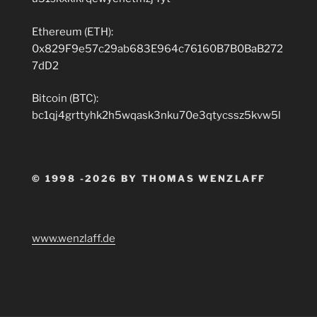
Ethereum (ETH):
0x829F9e57c29ab683E964c76160B7B0BaB272
7dD2
Bitcoin (BTC):
bc1qj4grttyhk2h5wqask3nku70e3qtycssz5kvw5l
© 1998 -2026 BY THOMAS WENZLAFF
www.wenzlaff.de