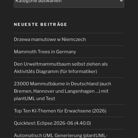
dem
Raspberry
Pi
(Zero)
NEUESTE BEITRÄGE
in
ca.
Drzewa mamutowe w Niemczech
1,5
Mammoth Trees in Germany
Stunde
selbst
Den Urweltmammutbaum selbst ziehen als
compiliert
Aktivitäts Diagramm (für Informatiker)
und
gebaut“
23000 Mammutbäume in Deutschland (auch
Bremen, Hannover und Langenhagen …) mit
plantUML und Test
Top Ten KI-Themen für Erwachsene (2026)
Quicktest: Eclipse 2026-06 (4.40.0)
Automatisch UML Generierung (plantUML-