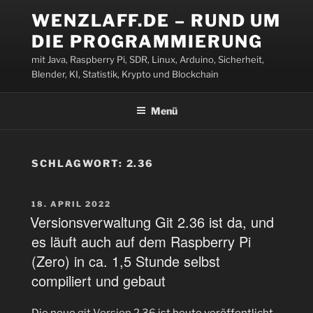
Zum
WENZLAFF.DE – RUND UM
Inhalt
DIE PROGRAMMIERUNG
springen
mit Java, Raspberry Pi, SDR, Linux, Arduino, Sicherheit,
Blender, KI, Statistik, Krypto und Blockchain
Menü
SCHLAGWORT:
2.36
VERÖFFENTLICHT
18. APRIL 2022
AM
Versionsverwaltung Git 2.36 ist da, und
es läuft auch auf dem Raspberry Pi
(Zero) in ca. 1,5 Stunde selbst
compiliert und gebaut
Die neue
git Version 2.36
ist heute veröffentlicht