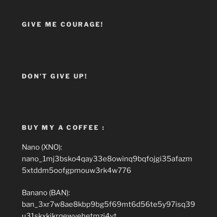
GIVE ME COURAGE!
DON’T GIVE UP!
BUY MY A COFFEE :
Nano (XNO):
nano_1mj3bsko4qay33e8owinq9bqfojgi35afazm
5xtddm5oofgpmouw3rk4w776
Banano (BAN):
ban_3xr7w8ae8kbp9bg5f69mt6d56te5y97isq39
u31skxkikrqewyehetmzj4yt