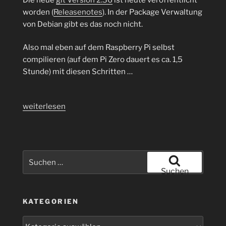
worden (
Releasenotes
). In der Package Verwaltung
von Debian gibt es das noch nicht.
Also mal eben auf dem Raspberry Pi selbst
compilieren (auf dem Pi Zero dauert es ca. 1,5
Stunde) mit diesen Schritten …
„Versionsverwaltung
weiterlesen
Git
2.36
ist
da,
Suchen
und
nach:
Suchen
es
läuft
KATEGORIEN
auch
auf
Kategorien