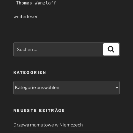
-Thomas Wenzlaff
„Neue
weiterlesen
git
2.40.1
Version
am
Suchen
Suchen
17.4.2023
nach:
veröffentlicht“
KATEGORIEN
Kategorien
NEUESTE BEITRÄGE
Drzewa mamutowe w Niemczech