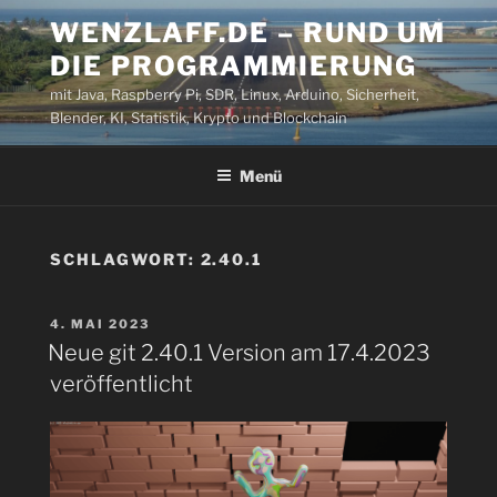
Zum
WENZLAFF.DE – RUND UM
Inhalt
DIE PROGRAMMIERUNG
springen
mit Java, Raspberry Pi, SDR, Linux, Arduino, Sicherheit,
Blender, KI, Statistik, Krypto und Blockchain
Menü
SCHLAGWORT:
2.40.1
VERÖFFENTLICHT
4. MAI 2023
AM
Neue git 2.40.1 Version am 17.4.2023
veröffentlicht