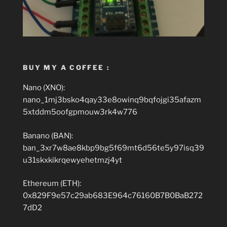
BUY MY A COFFEE :
Nano (XNO):
nano_1mj3bsko4qay33e8owinq9bqfojgi35afazm
5xtddm5oofgpmouw3rk4w776
Banano (BAN):
ban_3xr7w8ae8kbp9bg5f69mt6d56te5y97isq39
u31skxkikrqewyehetmzj4yt
Ethereum (ETH):
0x829F9e57c29ab683E964c76160B7B0BaB272
7dD2