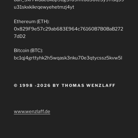
u31skxkikrqewyehetmzj4yt
Ethereum (ETH):
0x829F9e57c29ab683E964c76160B7B0BaB272
7dD2
Bitcoin (BTC):
bc1qj4grttyhk2h5wqask3nku70e3qtycssz5kvw5l
© 1998 -2026 BY THOMAS WENZLAFF
www.wenzlaff.de