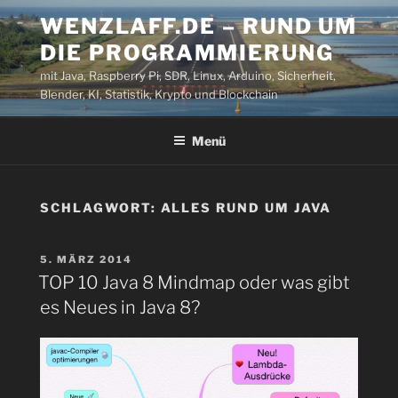
Zum
WENZLAFF.DE – RUND UM
Inhalt
DIE PROGRAMMIERUNG
springen
mit Java, Raspberry Pi, SDR, Linux, Arduino, Sicherheit,
Blender, KI, Statistik, Krypto und Blockchain
Menü
SCHLAGWORT:
ALLES RUND UM JAVA
VERÖFFENTLICHT
5. MÄRZ 2014
AM
TOP 10 Java 8 Mindmap oder was gibt
es Neues in Java 8?