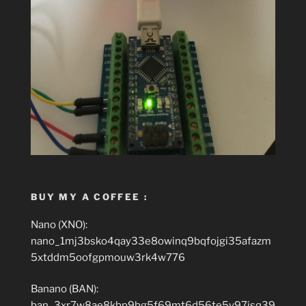
BUY MY A COFFEE :
Nano (XNO):
nano_1mj3bsko4qay33e8owinq9bqfojgi35afazm
5xtddm5oofgpmouw3rk4w776
Banano (BAN):
ban_3xr7w8ae8kbp9bg5f69mt6d56te5y97isq39