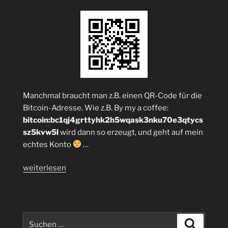
Manchmal braucht man z.B. einen QR-Code für die
Bitcoin-Adresse. Wie z.B. By my a coffee:
bitcoin:bc1qj4grttyhk2h5wqask3nku70e3qtycs
sz5kvw5l
wird dann so erzeugt, und geht auf mein
echtes Konto
…
„Bitcoin
weiterlesen
Adressen
und
Text
in
Suchen
Suchen