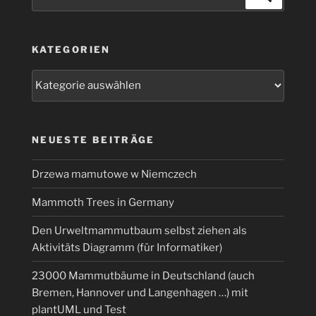
QR-
nach:
Code
schnell
KATEGORIEN
mit
NodeRed
Kategorien
erzeugen“
NEUESTE BEITRÄGE
Drzewa mamutowe w Niemczech
Mammoth Trees in Germany
Den Urweltmammutbaum selbst ziehen als
Aktivitäts Diagramm (für Informatiker)
23000 Mammutbäume in Deutschland (auch
Bremen, Hannover und Langenhagen …) mit
plantUML und Test