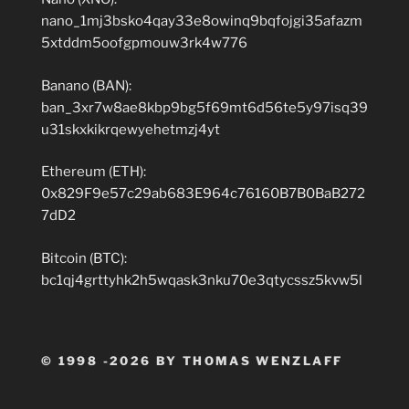
nano_1mj3bsko4qay33e8owinq9bqfojgi35afazm
5xtddm5oofgpmouw3rk4w776
Banano (BAN):
ban_3xr7w8ae8kbp9bg5f69mt6d56te5y97isq39
u31skxkikrqewyehetmzj4yt
Ethereum (ETH):
0x829F9e57c29ab683E964c76160B7B0BaB272
7dD2
Bitcoin (BTC):
bc1qj4grttyhk2h5wqask3nku70e3qtycssz5kvw5l
© 1998 -2026 BY THOMAS WENZLAFF