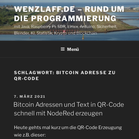
Zum
WENZLAFF.DE – RUND UM
Inhalt
DIE PROGRAMMIERUNG
springen
mit Java, Raspberry Pi, SDR, Linux, Arduino, Sicherheit,
Blender, KI, Statistik, Krypto und Blockchain
Menü
SCHLAGWORT:
BITCOIN ADRESSE ZU
QR-CODE
VERÖFFENTLICHT
7. MÄRZ 2021
AM
Bitcoin Adressen und Text in QR-Code
schnell mit NodeRed erzeugen
Heute gehts mal kurz um die QR-Code Erzeugung
wie z.B. dieser: