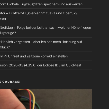
rt: Globale Flugzeugdaten speichern und auswerten
tor – Echtzeit-Flugverkehr mit Java und OpenSky
eren
Streiktag in Folge bei der Lufthansa: In welcher Höhe fliegen
lugzeuge?
Hab ich vergessen – aber ich hab noch Hoffnung auf
Glück“
y Pi: Uhrzeit und Zeitzone korrekt einstellen
sion: 2026-03 (4.39.0) der Eclipse IDE im Quicktest
E COURAGE!