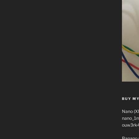
BUY MY
Nano (X
nano_1
ouw3rk
Banano 