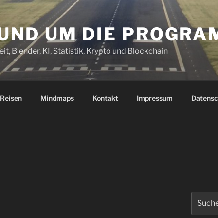
RUND UM DIE PROGR
it, Blender, KI, Statistik, Krypto und Blockchain
Reisen
Mindmaps
Kontakt
Impressum
Datensc
Suchen
nach: