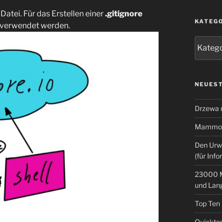
 Datei. Für das Erstellen einer
.gitignore
KATEG
verwendet werden.
Kategor
NEUEST
Drzewa
Mammoth
Den Urw
(für Info
23000 M
und Lan
Top Ten
Quicktes