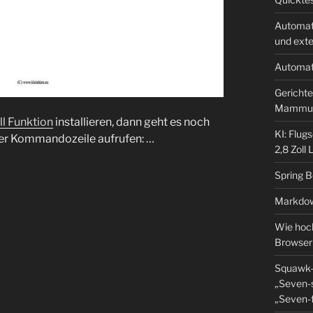
Automat
und ext
Automat
Gerichte
Mammu
ll Funktion
installieren, dann geht es noch
KI: Flug
 der Kommandozeile aufrufen: …
2,8 Zoll
Spring 
Markdow
Wie hoch
Browser
Squawk-
„Seven-s
„Seven-f