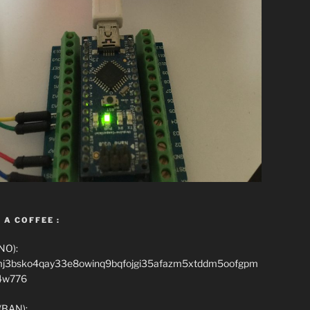
 A COFFEE :
NO):
mj3bsko4qay33e8owinq9bqfojgi35afazm5xtddm5oofgpm
4w776
(BAN):