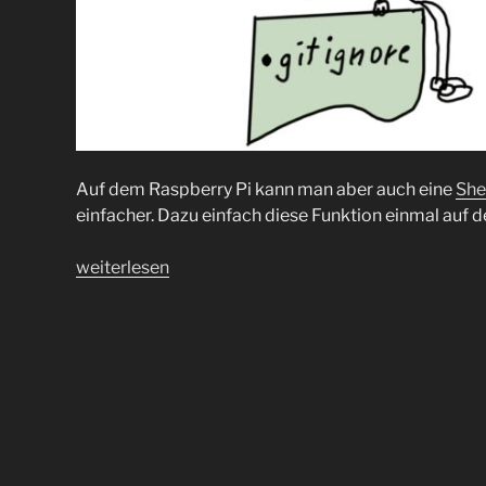
Auf dem Raspberry Pi kann man aber auch eine
She
einfacher. Dazu einfach diese Funktion einmal auf
„.gitignore
weiterlesen
mal
etwas
anders“