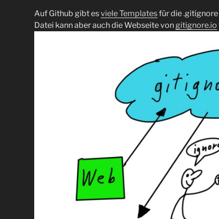
Auf Github gibt es
viele Templates
für die .gitignore
Datei kann aber auch die Webseite von
gitignore.io