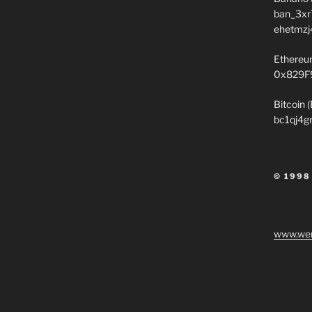
ban_3xr
ehetmzj
Ethereu
0x829F
Bitcoin 
bc1qj4g
© 1998
www.wen