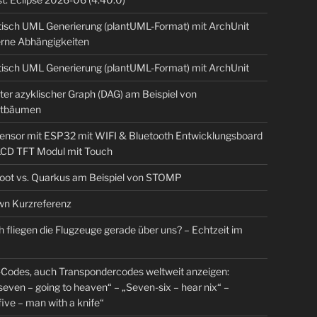
isch UML Generierung (plantUML-Format) mit ArchUnit
erne Abhängigkeiten
isch UML Generierung (plantUML-Format) mit ArchUnit
ter azyklischer Graph (DAG) am Beispiel von
tbäumen
sensor mit ESP32 mit WIFI & Bluetooth Entwicklungsboard
 LCD TFT Modul mit Touch
Boot vs. Quarkus am Beispiel von STOMP
n Kurzreferenz
 fliegen die Flugzeuge gerade über uns? – Echtzeit im
Codes, auch Transpondercodes weltweit anzeigen:
even – going to heaven“ – „Seven-six – hear nix“ –
ive – man with a knife“