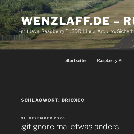
Zum
Inhalt
WENZLAFF.DE – 
springen
mit Java, Raspberry Pi, SDR, Linux, Arduino, Sicherhe
Startseite
Raspberry Pi
SCHLAGWORT:
BRICXCC
VERÖFFENTLICHT
31. DEZEMBER 2020
AM
.gitignore mal etwas anders