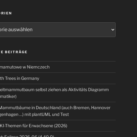
ORIEN
ien
E BEITRÄGE
 mamutowe w Niemczech
 Trees in Germany
eltmammutbaum selbst ziehen als Aktivitäts Diagramm
rmatiker)
ammutbäume in Deutschland (auch Bremen, Hannover
genhagen …) mit plantUML und Test
 KI-Themen für Erwachsene (2026)
t: Eclipse 2026-06 (4.40.0)