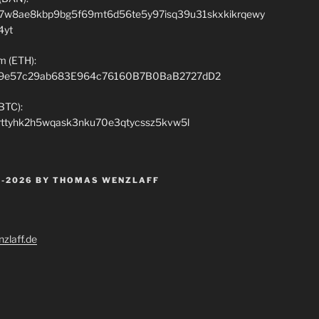
7w8ae8kbp9bg5f69mt6d56te5y97isq39u31skxkikrqewy
4yt
m (ETH):
9e57c29ab683E964c76160B7B0BaB2727dD2
(BTC):
rttyhk2h5wqask3nku70e3qtycssz5kvw5l
 -2026 BY THOMAS WENZLAFF
zlaff.de