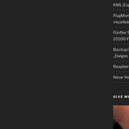
KML-Expo
FlugMoni
visualisi
Fünfter 
10100 F
Backup? 
„Ewiges 
Raspberr
Neue Ver
GIVE M