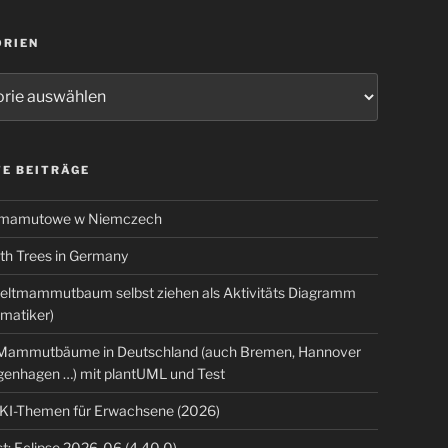
ORIEN
ien
E BEITRÄGE
 mamutowe w Niemczech
 Trees in Germany
eltmammutbaum selbst ziehen als Aktivitäts Diagramm
rmatiker)
ammutbäume in Deutschland (auch Bremen, Hannover
genhagen …) mit plantUML und Test
 KI-Themen für Erwachsene (2026)
t: Eclipse 2026-06 (4.40.0)