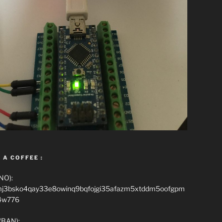
 A COFFEE :
NO):
mj3bsko4qay33e8owinq9bqfojgi35afazm5xtddm5oofgpm
4w776
(BAN):