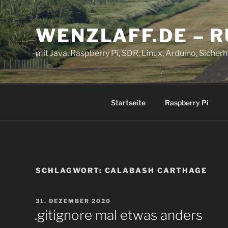
Zum
Inhalt
WENZLAFF.DE – 
springen
mit Java, Raspberry Pi, SDR, Linux, Arduino, Sicherhe
Startseite
Raspberry Pi
SCHLAGWORT:
CALABASH CARTHAGE
VERÖFFENTLICHT
31. DEZEMBER 2020
AM
.gitignore mal etwas anders