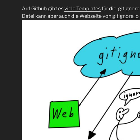
Auf Github gibt es
viele Templates
für die .gitignore
Datei kann aber auch die Webseite von
gitignore.io