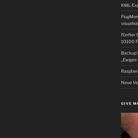
KML-Expo
FlugMoni
visualisi
Fünfter 
10100 F
Backup? 
„Ewiges 
Raspberr
Neue Ver
GIVE M