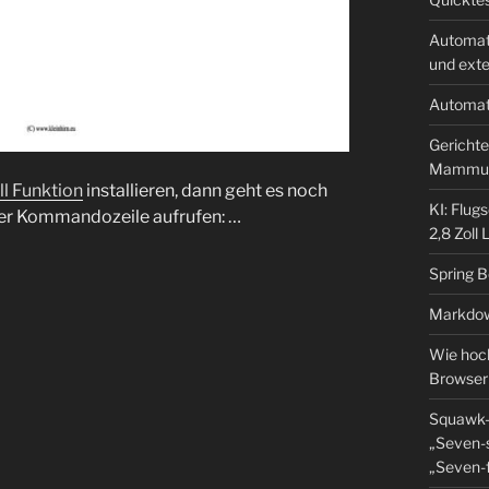
Automat
und ext
Automat
Gerichte
Mammu
ll Funktion
installieren, dann geht es noch
KI: Flug
 der Kommandozeile aufrufen: …
2,8 Zoll
Spring 
Markdow
Wie hoch
Browser
Squawk-
„Seven-s
„Seven-f