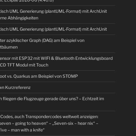
isch UML Generierung (plantUML-Format) mit ArchUnit
erne Abhängigkeiten
isch UML Generierung (plantUML-Format) mit ArchUnit
ter azyklischer Graph (DAG) am Beispiel von
tbäumen
sensor mit ESP32 mit WIFI & Bluetooth Entwicklungsboard
 LCD TFT Modul mit Touch
Boot vs. Quarkus am Beispiel von STOMP
n Kurzreferenz
 fliegen die Flugzeuge gerade über uns? – Echtzeit im
Codes, auch Transpondercodes weltweit anzeigen:
even – going to heaven“ – „Seven-six – hear nix“ –
ive – man with a knife“