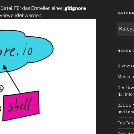
 Datei. Für das Erstellen einer
.gitignore
KATEG
verwendet werden.
Kategor
NEUEST
Drzewa
Mammoth
Den Urw
(für Info
23000 M
und Lan
Top Ten
Quicktes