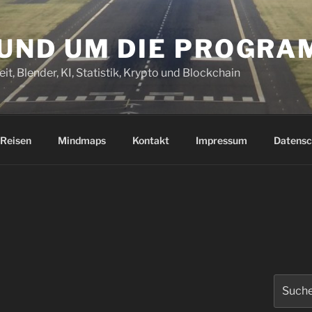
RUND UM DIE PROGR
it, Blender, KI, Statistik, Krypto und Blockchain
Reisen
Mindmaps
Kontakt
Impressum
Datensc
Suchen
nach: