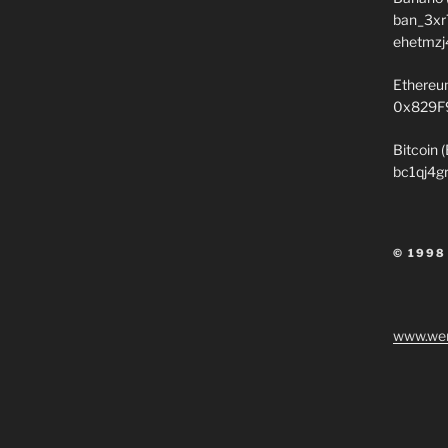
ban_3xr
ehetmzj
Ethereu
0x829F
Bitcoin 
bc1qj4g
© 1998
www.wen