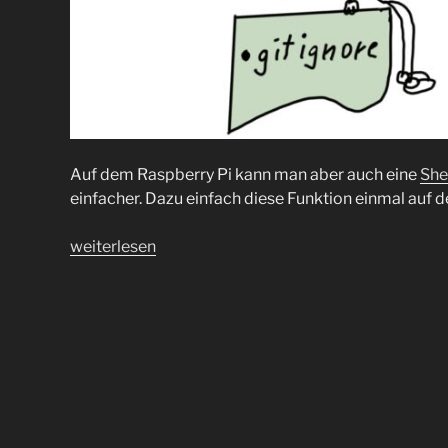
Auf dem Raspberry Pi kann man aber auch eine
She
einfacher. Dazu einfach diese Funktion einmal auf
„.gitignore
weiterlesen
mal
etwas
anders“