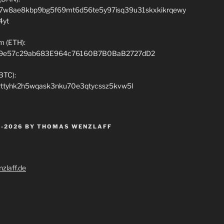
7w8ae8kbp9bg5f69mt6d56te5y97isq39u31skxkikrqewy
4yt
m (ETH):
9e57c29ab683E964c76160B7B0BaB2727dD2
(BTC):
rttyhk2h5wqask3nku70e3qtycssz5kvw5l
 -2026 BY THOMAS WENZLAFF
zlaff.de