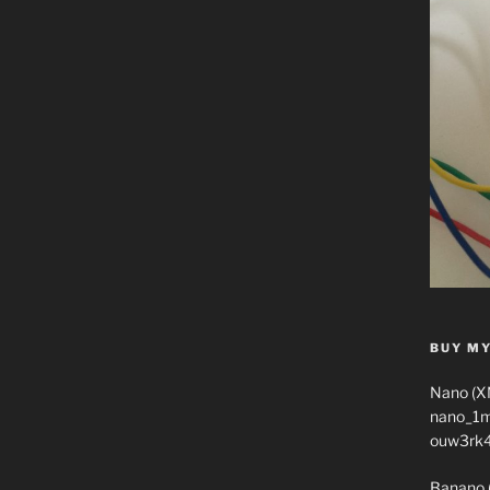
BUY MY
Nano (X
nano_1
ouw3rk
Banano 