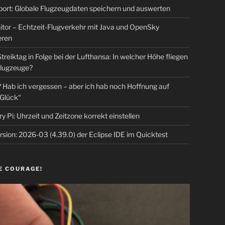
rt: Globale Flugzeugdaten speichern und auswerten
tor – Echtzeit-Flugverkehr mit Java und OpenSky
eren
Streiktag in Folge bei der Lufthansa: In welcher Höhe fliegen
lugzeuge?
Hab ich vergessen – aber ich hab noch Hoffnung auf
Glück“
y Pi: Uhrzeit und Zeitzone korrekt einstellen
sion: 2026-03 (4.39.0) der Eclipse IDE im Quicktest
E COURAGE!