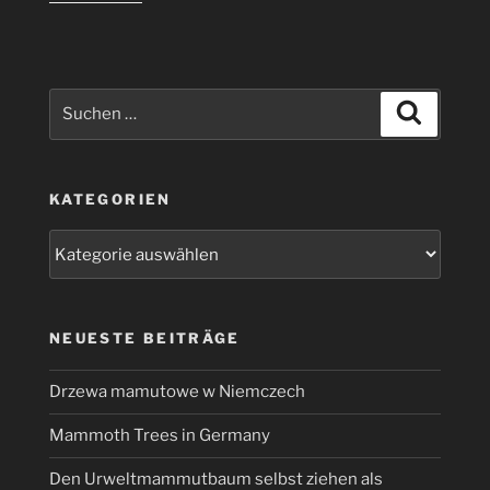
mal
etwas
anders“
Suchen
Suchen
nach:
KATEGORIEN
Kategorien
NEUESTE BEITRÄGE
Drzewa mamutowe w Niemczech
Mammoth Trees in Germany
Den Urweltmammutbaum selbst ziehen als