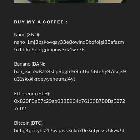
BUY MY A COFFEE :
Nano (XNO):
nano_1mj3bsko4qay33e8owinq9bqfojgi35afazm
5xtddm5oofgpmouw3rk4w776
Banano (BAN):
ban_3xr7w8ae8kbp9bg5f69mt6d56te5y97isq39
u31skxkikrqewyehetmzj4yt
Ethereum (ETH):
0x829F9e57c29ab683E964c76160B7B0BaB272
7dD2
Bitcoin (BTC):
bc1qj4grttyhk2h5wqask3nku70e3qtycssz5kvw5l