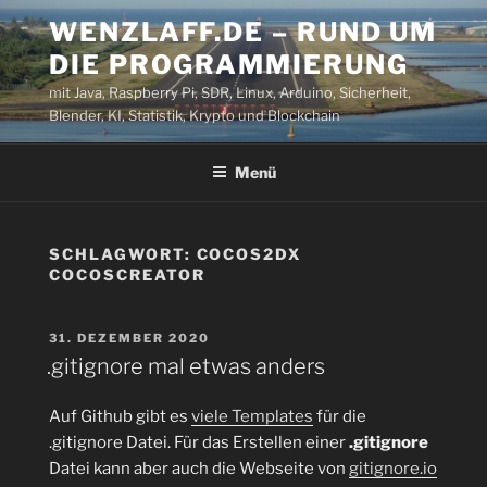
Zum
WENZLAFF.DE – RUND UM
Inhalt
DIE PROGRAMMIERUNG
springen
mit Java, Raspberry Pi, SDR, Linux, Arduino, Sicherheit,
Blender, KI, Statistik, Krypto und Blockchain
Menü
SCHLAGWORT:
COCOS2DX
COCOSCREATOR
VERÖFFENTLICHT
31. DEZEMBER 2020
AM
.gitignore mal etwas anders
Auf Github gibt es
viele Templates
für die
.gitignore Datei. Für das Erstellen einer
.gitignore
Datei kann aber auch die Webseite von
gitignore.io