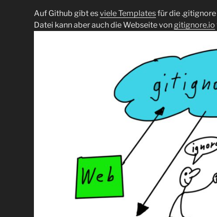
Auf Github gibt es
viele Templates
für die .gitignore
Datei kann aber auch die Webseite von
gitignore.io