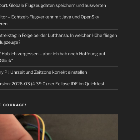
rt: Globale Flugzeugdaten speichern und auswerten
tor – Echtzeit-Flugverkehr mit Java und OpenSky
eren
Streiktag in Folge bei der Lufthansa: In welcher Höhe fliegen
lugzeuge?
Hab ich vergessen – aber ich hab noch Hoffnung auf
Glück“
y Pi: Uhrzeit und Zeitzone korrekt einstellen
sion: 2026-03 (4.39.0) der Eclipse IDE im Quicktest
E COURAGE!