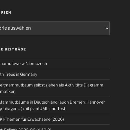
ORIEN
ien
E BEITRÄGE
 mamutowe w Niemczech
 Trees in Germany
eltmammutbaum selbst ziehen als Aktivitäts Diagramm
rmatiker)
ammutbäume in Deutschland (auch Bremen, Hannover
genhagen …) mit plantUML und Test
 KI-Themen für Erwachsene (2026)
t: Eclipse 2026-06 (4.40.0)