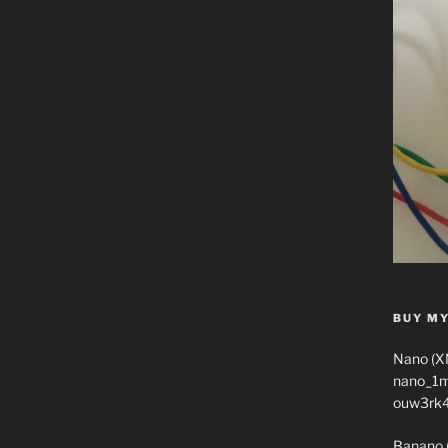
BUY MY
Nano (X
nano_1
ouw3rk
Banano 