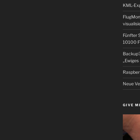
KML-Expo
FlugMoni
visualisi
Fünfter 
10100 F
Backup? 
„Ewiges 
Raspberr
Neue Ver
GIVE M