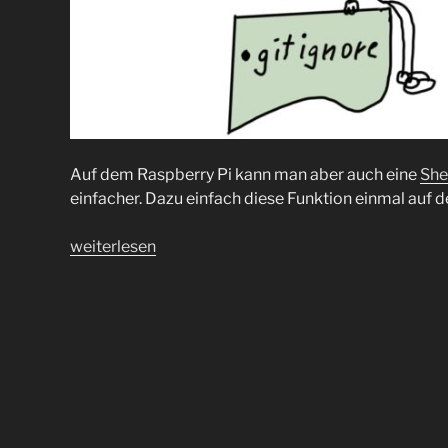
Auf dem Raspberry Pi kann man aber auch eine
She
einfacher. Dazu einfach diese Funktion einmal auf
„.gitignore
weiterlesen
mal
etwas
anders“