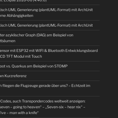
isch UML Generierung (plantUML-Format) mit ArchUnit
erne Abhängigkeiten
isch UML Generierung (plantUML-Format) mit ArchUnit
ter azyklischer Graph (DAG) am Beispiel von
tbäumen
sensor mit ESP32 mit WIFI & Bluetooth Entwicklungsboard
 LCD TFT Modul mit Touch
Boot vs. Quarkus am Beispiel von STOMP
n Kurzreferenz
 fliegen die Flugzeuge gerade über uns? – Echtzeit im
Codes, auch Transpondercodes weltweit anzeigen:
even – going to heaven“ – „Seven-six – hear nix“ –
ive – man with a knife“