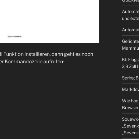
Automat
und ext
Automat
Gerichte
Mammu
ll Funktion
installieren, dann geht es noch
KI: Flug
 der Kommandozeile aufrufen: …
2,8 Zoll
Spring 
Markdow
Wie hoch
Browser
Squawk-
„Seven-s
„Seven-f