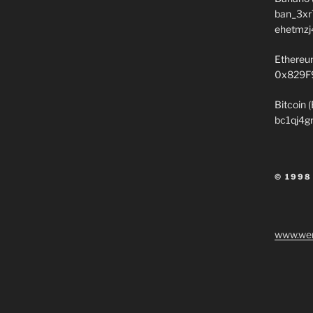
ban_3xr
ehetmzj
Ethereu
0x829F
Bitcoin 
bc1qj4g
© 1998
www.wen