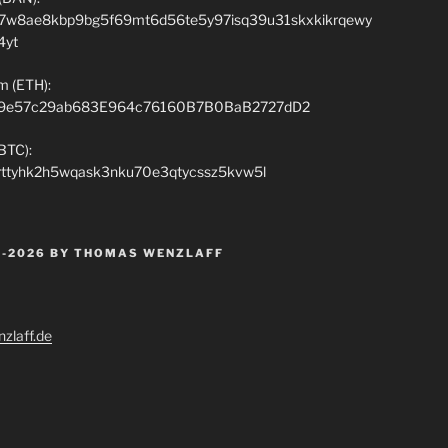
7w8ae8kbp9bg5f69mt6d56te5y97isq39u31skxkikrqewy
4yt
m (ETH):
9e57c29ab683E964c76160B7B0BaB2727dD2
(BTC):
rttyhk2h5wqask3nku70e3qtycssz5kvw5l
 -2026 BY THOMAS WENZLAFF
zlaff.de