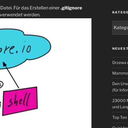
 Datei. Für das Erstellen einer
.gitignore
KATEG
verwendet werden.
Kategor
NEUEST
Drzewa
Mammoth
Den Urw
(für Info
23000 M
und Lan
Top Ten
Quicktes