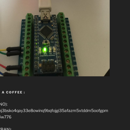
 A COFFEE :
NO):
mj3bsko4qay33e8owinq9bqfojgi35afazm5xtddm5oofgpm
4w776
(BAN):