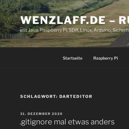
Zum
Inhalt
WENZLAFF.DE – 
springen
mit Java, Raspberry Pi, SDR, Linux, Arduino, Sicherhe
Startseite
Raspberry Pi
SCHLAGWORT:
DARTEDITOR
VERÖFFENTLICHT
31. DEZEMBER 2020
AM
.gitignore mal etwas anders