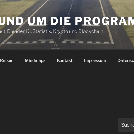
RUND UM DIE PROGR
it, Blender, KI, Statistik, Krypto und Blockchain
Reisen
Mindmaps
Kontakt
Impressum
Datensc
Suchen
nach: