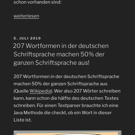
schon vorhanden sind:
„Zum
weiterlesen
10-
millionsten
Download
VERÖFFENTLICHT
5. JULI 2019
AM
der
207 Wortformen in der deutschen
Corona-
Schriftsprache machen 50% der
Warn-
ganzen Schriftsprache aus!
App
mal
207 Wortformen in der deutschen Schriftsprache
ein
machen 50% der ganzen Schriftsprache aus
Bluetooth
(Quelle
Wikipedia
). Wer also 207 Wörter schreiben
Scann
kann, kann schon die hälfte des deutschen Textes
mit
schreiben. Für einen Textparser brauchte ich eine
dem
Java Methode die checkt, ob ein Wort in dieser
Raspberry
Liste ist.
Pi
und