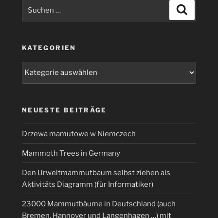
deutschen
Suchen
Suchen
Schriftsprache
nach:
machen
50%
KATEGORIEN
der
ganzen
Kategorien
Schriftsprache
aus!“
NEUESTE BEITRÄGE
Drzewa mamutowe w Niemczech
Mammoth Trees in Germany
Den Urweltmammutbaum selbst ziehen als
Aktivitäts Diagramm (für Informatiker)
23000 Mammutbäume in Deutschland (auch
Bremen, Hannover und Langenhagen …) mit