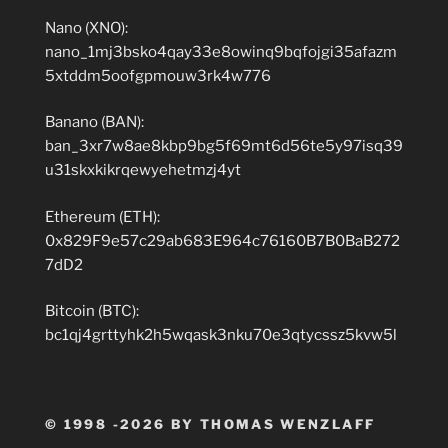
Nano (XNO):
nano_1mj3bsko4qay33e8owinq9bqfojgi35afazm
5xtddm5oofgpmouw3rk4w776
Banano (BAN):
ban_3xr7w8ae8kbp9bg5f69mt6d56te5y97isq39
u31skxkikrqewyehetmzj4yt
Ethereum (ETH):
0x829F9e57c29ab683E964c76160B7B0BaB272
7dD2
Bitcoin (BTC):
bc1qj4grttyhk2h5wqask3nku70e3qtycssz5kvw5l
© 1998 -2026 BY THOMAS WENZLAFF