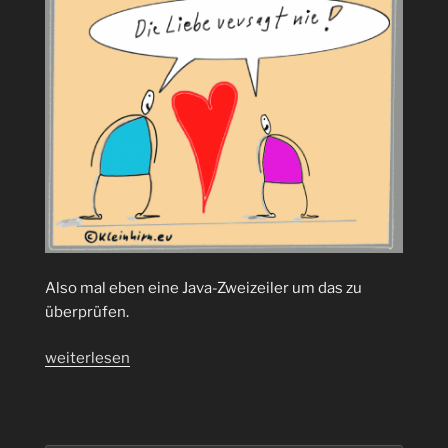
Wireshark“
Also mal eben eine Java-Zweizeiler um das zu
überprüfen.
„207
weiterlesen
Wortformen
in
der