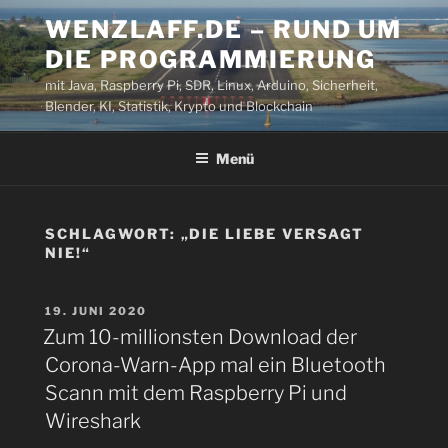
Zum
WENZLAFF.DE – RUND UM
Inhalt
DIE PROGRAMMIERUNG
springen
mit Java, Raspberry Pi, SDR, Linux, Arduino, Sicherheit,
Blender, KI, Statistik, Krypto und Blockchain
Menü
SCHLAGWORT:
„DIE LIEBE VERSAGT
NIE!“
VERÖFFENTLICHT
19. JUNI 2020
AM
Zum 10-millionsten Download der
Corona-Warn-App mal ein Bluetooth
Scann mit dem Raspberry Pi und
Wireshark