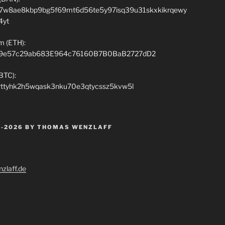
7w8ae8kbp9bg5f69mt6d56te5y97isq39u31skxkikrqewy
4yt
m (ETH):
9e57c29ab683E964c76160B7B0BaB2727dD2
(BTC):
rttyhk2h5wqask3nku70e3qtycssz5kvw5l
 -2026 BY THOMAS WENZLAFF
zlaff.de