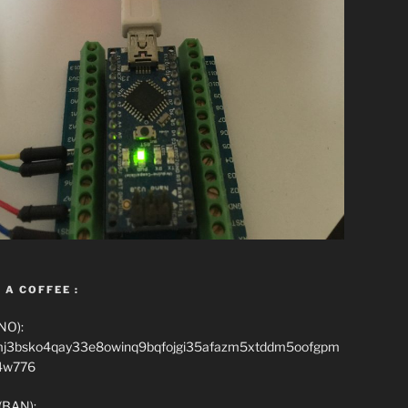
 A COFFEE :
NO):
mj3bsko4qay33e8owinq9bqfojgi35afazm5xtddm5oofgpm
4w776
(BAN):