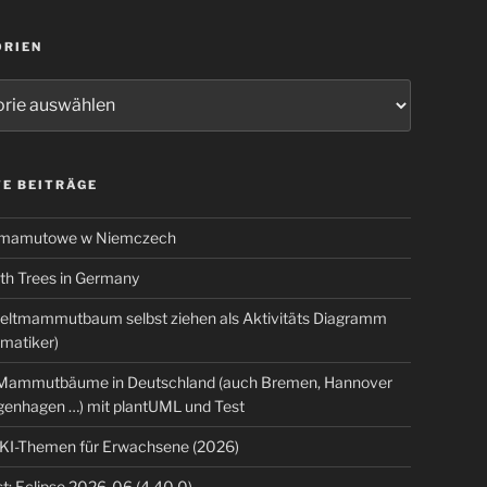
ORIEN
ien
E BEITRÄGE
 mamutowe w Niemczech
 Trees in Germany
eltmammutbaum selbst ziehen als Aktivitäts Diagramm
rmatiker)
ammutbäume in Deutschland (auch Bremen, Hannover
genhagen …) mit plantUML und Test
 KI-Themen für Erwachsene (2026)
t: Eclipse 2026-06 (4.40.0)