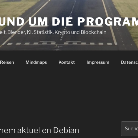
RUND UM DIE PROGR
it, Blender, KI, Statistik, Krypto und Blockchain
Reisen
Mindmaps
Kontakt
Impressum
Datensc
Suchen
inem aktuellen Debian
nach: