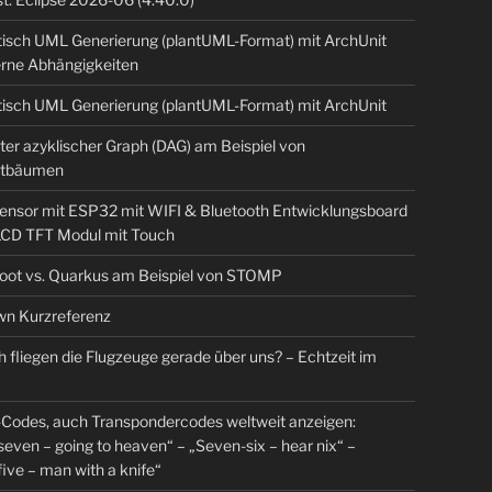
isch UML Generierung (plantUML-Format) mit ArchUnit
erne Abhängigkeiten
isch UML Generierung (plantUML-Format) mit ArchUnit
ter azyklischer Graph (DAG) am Beispiel von
tbäumen
sensor mit ESP32 mit WIFI & Bluetooth Entwicklungsboard
 LCD TFT Modul mit Touch
Boot vs. Quarkus am Beispiel von STOMP
n Kurzreferenz
 fliegen die Flugzeuge gerade über uns? – Echtzeit im
Codes, auch Transpondercodes weltweit anzeigen:
even – going to heaven“ – „Seven-six – hear nix“ –
ive – man with a knife“