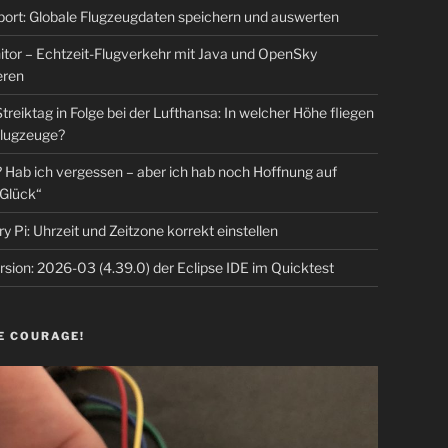
rt: Globale Flugzeugdaten speichern und auswerten
tor – Echtzeit-Flugverkehr mit Java und OpenSky
eren
Streiktag in Folge bei der Lufthansa: In welcher Höhe fliegen
lugzeuge?
Hab ich vergessen – aber ich hab noch Hoffnung auf
Glück“
y Pi: Uhrzeit und Zeitzone korrekt einstellen
sion: 2026-03 (4.39.0) der Eclipse IDE im Quicktest
E COURAGE!