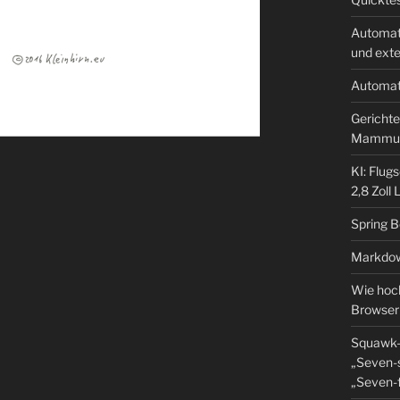
Automat
und ext
Automat
Gerichte
Mammu
KI: Flug
2,8 Zoll
Spring 
Markdow
Wie hoch
Browser
Squawk-
„Seven-s
„Seven-f