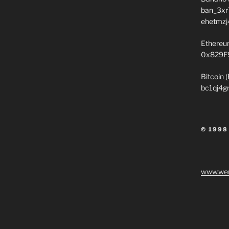
ban_3xr
ehetmzj
Ethereu
0x829F
Bitcoin 
bc1qj4g
© 1998
www.wen