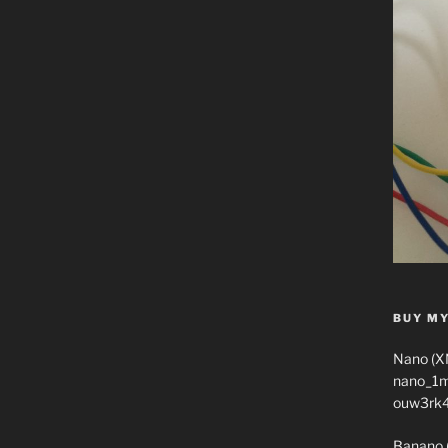
BUY MY
Nano (X
nano_1
ouw3rk
Banano 