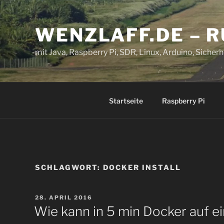
Zum
Inhalt
WENZLAFF.DE – 
springen
mit Java, Raspberry Pi, SDR, Linux, Arduino, Sicherhe
Startseite
Raspberry Pi
SCHLAGWORT:
DOCKER INSTALL
VERÖFFENTLICHT
28. APRIL 2016
AM
Wie kann in 5 min Docker auf e