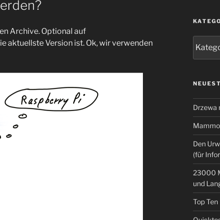
 werden?
KATEG
n Archive. Optional auf
Kategor
e aktuellste Version ist. Ok, wir verwenden
NEUEST
Drzewa
Mammoth
Den Urw
(für Info
23000 M
und Lan
Top Ten
Quicktes