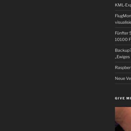
KML-Expo
FlugMoni
visualisi
Fünfter 
10100 F
Backup? 
„Ewiges 
Raspberr
Neue Ver
GIVE M