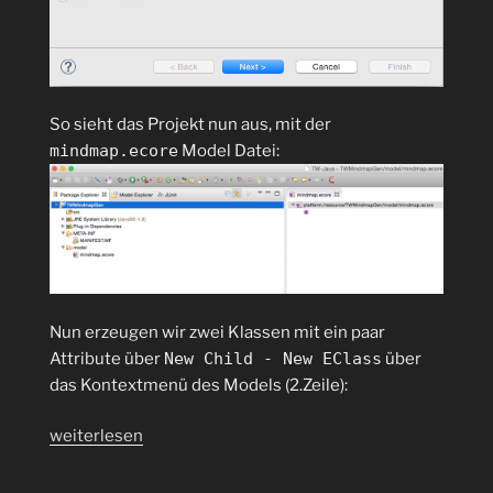
So sieht das Projekt nun aus, mit der
mindmap.ecore
Model Datei:
Nun erzeugen wir zwei Klassen mit ein paar
Attribute über
New Child - New EClass
über
das Kontextmenü des Models (2.Zeile):
„Wie
weiterlesen
kann
ein