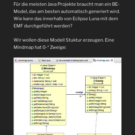
Eclipse
Für die meisten Java Projekte braucht man ein BE-
Oxygen.1A
Model, das am besten automatisch generiert wird.
(4.7)
Wie kann das innerhalb von Eclipse Luna mit dem
auf
EMF durchgeführt werden?
Mac
OS
Wir wollen diese Modell Stuktur erzeugen. Eine
X
Mindmap hat 0-* Zweige:
High
Sierra
(10.13)“