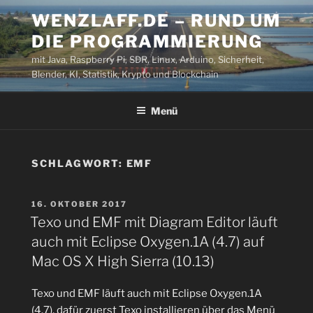
Zum
WENZLAFF.DE – RUND UM
Inhalt
DIE PROGRAMMIERUNG
springen
mit Java, Raspberry Pi, SDR, Linux, Arduino, Sicherheit,
Blender, KI, Statistik, Krypto und Blockchain
Menü
SCHLAGWORT:
EMF
VERÖFFENTLICHT
16. OKTOBER 2017
AM
Texo und EMF mit Diagram Editor läuft
auch mit Eclipse Oxygen.1A (4.7) auf
Mac OS X High Sierra (10.13)
Texo und EMF läuft auch mit Eclipse Oxygen.1A
(4.7), dafür zuerst Texo installieren über das Menü