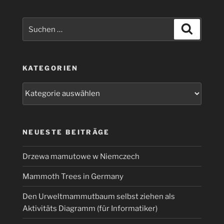
BE-
Model
Suchen
Suchen
(ecore)
nach:
mit
Eclipse
KATEGORIEN
Modeling
Framework
Kategorien
(EMF)
unter
Eclipse
Luna
NEUESTE BEITRÄGE
4.4.2
und
Drzewa mamutowe w Niemczech
Texo
Mammoth Trees in Germany
generiert
werden?“
Den Urweltmammutbaum selbst ziehen als
Aktivitäts Diagramm (für Informatiker)