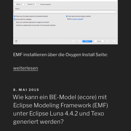
EMF installieren über die Oxygen Install Seite:
„Texo
weiterlesen
und
EMF
mit
VERÖFFENTLICHT
8. MAI 2015
AM
Diagram
Wie kann ein BE-Model (ecore) mit
Editor
Eclipse Modeling Framework (EMF)
läuft
unter Eclipse Luna 4.4.2 und Texo
auch
generiert werden?
mit