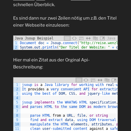
schnellen Überblick.
Es sind dann nur zwei Zeilen nötig um z.B. den Titel
einer Webseite einzulesen:
Java Jsoup Beispiel
Java
1
Document 
doc
=
Jsoup
.
connect
(
"http://reise.wenzlaff.de
2
System
.
out
.
println
(
"Der Titel der Website: "
+
doc
.
tit
Hier mal ein Zitat aus der Orginal Api-
Beschreibung:
1
jsoup 
is
a
Java 
library 
for
working 
with 
real
-
world 
H
2
It 
provides
a
very 
convenient 
API 
for
extracting 
and
3
using 
the 
best 
of 
DOM
,
CSS
,
and
jquery
-
like 
methods
.
4
5
jsoup 
implements
the 
WHATWG 
HTML 
specification
,
6
and
parses 
HTML 
to
the 
same 
DOM 
as
modern 
browsers 
do
7
8
parse 
HTML 
from
a
URL
,
file
,
or
string
9
find 
and
extract 
data
,
using 
DOM 
traversal 
or
CSS
10
manipulate 
the 
HTML 
elements
,
attributes
,
and
tex
11
clean 
user
-
submitted 
content 
against
a
safe 
white