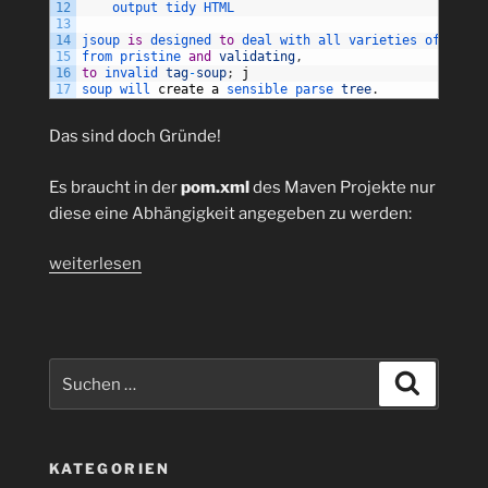
12
output 
tidy 
HTML
13
14
jsoup 
is
designed 
to
deal 
with 
all 
varieties 
of 
HTML 
15
from 
pristine 
and
validating
,
16
to
invalid 
tag
-
soup
;
j
17
soup 
will 
create
a
sensible 
parse 
tree
.
Das sind doch Gründe!
Es braucht in der
pom.xml
des Maven Projekte nur
diese eine Abhängigkeit angegeben zu werden:
„Java:
weiterlesen
Parsen
von
HTML-
Dateien
Suchen
Suchen
mit
nach:
JSoup
1.9.2
KATEGORIEN
in