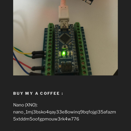
BUY MY A COFFEE :
Nano (XNO):
nano_1mj3bsko4qay33e8owinq9bqfojgi35afazm
5xtddm5oofgpmouw3rk4w776