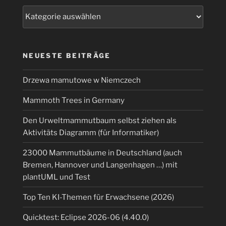
zwei
Kategorien
Java
Zeilen“
NEUESTE BEITRÄGE
Drzewa mamutowe w Niemczech
Mammoth Trees in Germany
Den Urweltmammutbaum selbst ziehen als
Aktivitäts Diagramm (für Informatiker)
23000 Mammutbäume in Deutschland (auch
Bremen, Hannover und Langenhagen …) mit
plantUML und Test
Top Ten KI-Themen für Erwachsene (2026)
Quicktest: Eclipse 2026-06 (4.40.0)