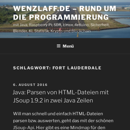
Zum
WENZLAFF.DE – RUND UM
Inhalt
DIE PROGRAMMIERUNG
springen
mit Java, Raspberry Pi, SDR, Linux, Arduino, Sicherheit,
Blender, KI, Statistik, Krypto und Blockchain
Menü
SCHLAGWORT:
FORT LAUDERDALE
VERÖFFENTLICHT
6. AUGUST 2016
AM
Java: Parsen von HTML-Dateien mit
JSoup 1.9.2 in zwei Java Zeilen
Will man schnell und einfach HTML-Dateien
parsen bzw. auswerten, geht das mit der schönen
JSoup-Api
.
Hier
gibt es eine
Mindmap
für den