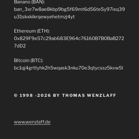
Banano (BAN):
ban_3xr7w8ae8kbp9bg5f69mt6d56te5y97isq39
u31skxkikrqewyehetmzj4yt
Ethereum (ETH):
0x829F9e57c29ab683E964c76160B7B0BaB272
7dD2
Bitcoin (BTC):
bc1qj4grttyhk2h5wqask3nku70e3qtycssz5kvw5l
© 1998 -2026 BY THOMAS WENZLAFF
www.wenzlaff.de