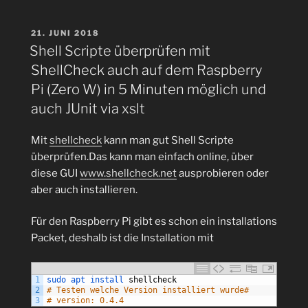
etwas
anders“
VERÖFFENTLICHT
21. JUNI 2018
AM
Shell Scripte überprüfen mit
ShellCheck auch auf dem Raspberry
Pi (Zero W) in 5 Minuten möglich und
auch JUnit via xslt
Mit
shellcheck
kann man gut Shell Scripte
überprüfen.Das kann man einfach online, über
diese GUI
www.shellcheck.net
ausprobieren oder
aber auch installieren.
Für den Raspberry Pi gibt es schon ein installations
Packet, deshalb ist die Installation mit
1
sudo 
apt 
install 
shellcheck
2
# Testen welche Version installiert wurde#
3
# version: 0.4.4