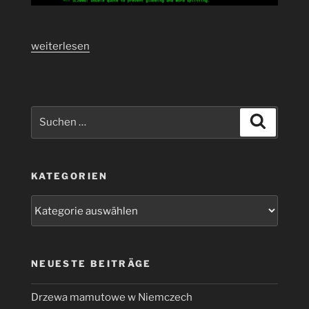
„Shell
weiterlesen
Scripte
überprüfen
mit
ShellCheck
Suchen
Suchen
auch
nach:
auf
dem
KATEGORIEN
Raspberry
Pi
Kategorien
(Zero
W)
in
5
NEUESTE BEITRÄGE
Minuten
möglich
Drzewa mamutowe w Niemczech