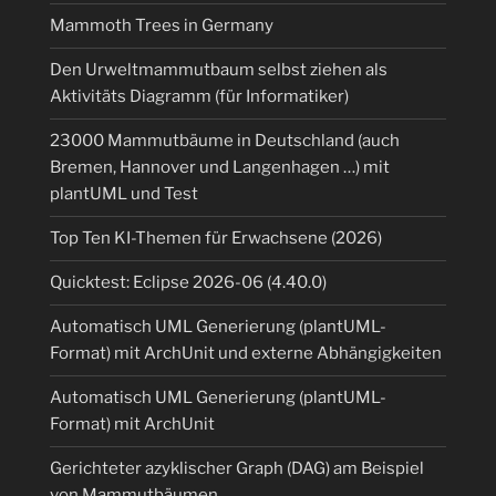
und
Mammoth Trees in Germany
auch
JUnit
Den Urweltmammutbaum selbst ziehen als
via
Aktivitäts Diagramm (für Informatiker)
xslt“
23000 Mammutbäume in Deutschland (auch
Bremen, Hannover und Langenhagen …) mit
plantUML und Test
Top Ten KI-Themen für Erwachsene (2026)
Quicktest: Eclipse 2026-06 (4.40.0)
Automatisch UML Generierung (plantUML-
Format) mit ArchUnit und externe Abhängigkeiten
Automatisch UML Generierung (plantUML-
Format) mit ArchUnit
Gerichteter azyklischer Graph (DAG) am Beispiel
von Mammutbäumen