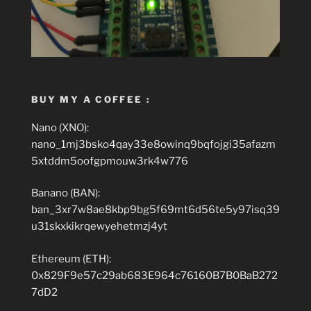
BUY MY A COFFEE :
Nano (XNO):
nano_1mj3bsko4qay33e8owinq9bqfojgi35afazm
5xtddm5oofgpmouw3rk4w776
Banano (BAN):
ban_3xr7w8ae8kbp9bg5f69mt6d56te5y97isq39
u31skxkikrqewyehetmzj4yt
Ethereum (ETH):
0x829F9e57c29ab683E964c76160B7B0BaB272
7dD2