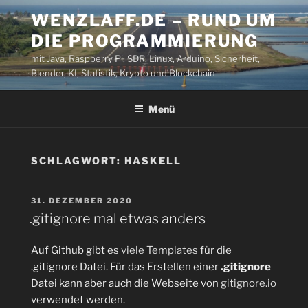
Zum
WENZLAFF.DE – RUND UM
Inhalt
DIE PROGRAMMIERUNG
springen
mit Java, Raspberry Pi, SDR, Linux, Arduino, Sicherheit,
Blender, KI, Statistik, Krypto und Blockchain
Menü
SCHLAGWORT:
HASKELL
VERÖFFENTLICHT
31. DEZEMBER 2020
AM
.gitignore mal etwas anders
Auf Github gibt es
viele Templates
für die
.gitignore Datei. Für das Erstellen einer
.gitignore
Datei kann aber auch die Webseite von
gitignore.io
verwendet werden.