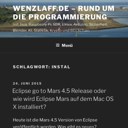
Zum
WENZLAFF.DE – RUND UM
Inhalt
DIE PROGRAMMIERUNG
springen
mit Java, Raspberry Pi, SDR, Linux, Arduino, Sicherheit,
Blender, KI, Statistik, Krypto und Blockchain
Menü
SCHLAGWORT:
INSTAL
VERÖFFENTLICHT
24. JUNI 2015
AM
Eclipse go to Mars 4.5 Release oder
wie wird Eclipse Mars auf dem Mac OS
X installiert?
Heute ist die Mars 4.5 Version von Eclipse
veröffentlich worden. Was gibt es
neues
?