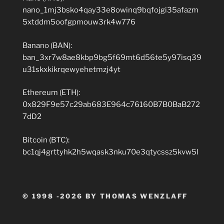
nano_1mj3bsko4qay33e8owinq9bqfojgi35afazm
5xtddm5oofgpmouw3rk4w776
Banano (BAN):
ban_3xr7w8ae8kbp9bg5f69mt6d56te5y97isq39
u31skxkikrqewyehetmzj4yt
Ethereum (ETH):
0x829F9e57c29ab683E964c76160B7B0BaB272
7dD2
Bitcoin (BTC):
bc1qj4grttyhk2h5wqask3nku70e3qtycssz5kvw5l
© 1998 -2026 BY THOMAS WENZLAFF