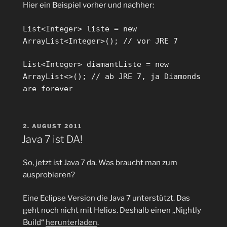
Hier ein Beispiel vorher und nachher:
List<Integer> liste = new
ArrayList<Integer>(); // vor JRE 7
List<Integer> diamantListe = new
ArrayList<>(); // ab JRE 7, ja Diamonds
are forever
VERÖFFENTLICHT
2. AUGUST 2011
AM
Java 7 ist DA!
So, jetzt ist Java 7 da. Was braucht man zum
ausprobieren?
Eine Eclipse Version die Java 7 unterstützt. Das
geht noch nicht mit Helios. Deshalb einen „Nightly
Build“
herunterladen
.