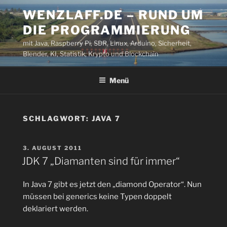
Zum
WENZLAFF.DE – RUND UM
Inhalt
DIE PROGRAMMIERUNG
springen
mit Java, Raspberry Pi, SDR, Linux, Arduino, Sicherheit,
Blender, KI, Statistik, Krypto und Blockchain
Menü
SCHLAGWORT:
JAVA 7
VERÖFFENTLICHT
3. AUGUST 2011
AM
JDK 7 „Diamanten sind für immer“
In Java 7 gibt es jetzt den „diamond Operator“. Nun
müssen bei generics keine Typen doppelt
deklariert werden.