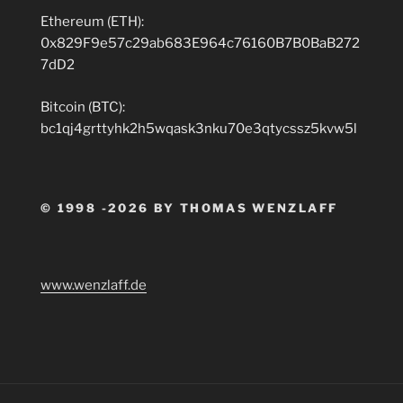
Ethereum (ETH):
0x829F9e57c29ab683E964c76160B7B0BaB272
7dD2
Bitcoin (BTC):
bc1qj4grttyhk2h5wqask3nku70e3qtycssz5kvw5l
© 1998 -2026 BY THOMAS WENZLAFF
www.wenzlaff.de