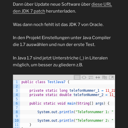
Dann über Update neue Software über
diese URL
den JDK 7 patch
herunterladen.
Was dann noch fehlt ist das JDK 7 von Oracle.
In den Projekt Einstellungen unter Java Compiler
die 1.7 auswählen und nun der erste Test.
In Java 1.7 sind jetzt Unterstriche (_) in Literalen
möglich, um besser zu gliedern z.B.
1
public
class
TestJava7
{
2
3
private
static
long
telefonNummer_1
=
11_22_33_44
4
private
static
double
telefonNummer_2
=
11_22.3_3
5
6
public
static
void
main
(
String
[
]
args
)
{
7
8
System
.
out
.
println
(
"Telefonnummer 1: "
+
tele
9
10
System
.
out
.
println
(
"Telefonnummer 2: "
+
tele
11
}