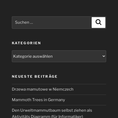
etwas
anders“
Suchen
Suchen
nach:
KATEGORIEN
Kategorien
NEUESTE BEITRÄGE
Drzewa mamutowe w Niemczech
Mammoth Trees in Germany
Den Urweltmammutbaum selbst ziehen als
Aktivitäts Diagramm (für Informatiker)