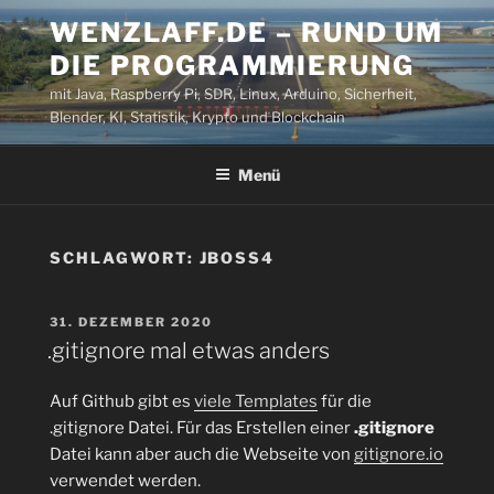
Zum
WENZLAFF.DE – RUND UM
Inhalt
DIE PROGRAMMIERUNG
springen
mit Java, Raspberry Pi, SDR, Linux, Arduino, Sicherheit,
Blender, KI, Statistik, Krypto und Blockchain
Menü
SCHLAGWORT:
JBOSS4
VERÖFFENTLICHT
31. DEZEMBER 2020
AM
.gitignore mal etwas anders
Auf Github gibt es
viele Templates
für die
.gitignore Datei. Für das Erstellen einer
.gitignore
Datei kann aber auch die Webseite von
gitignore.io
verwendet werden.