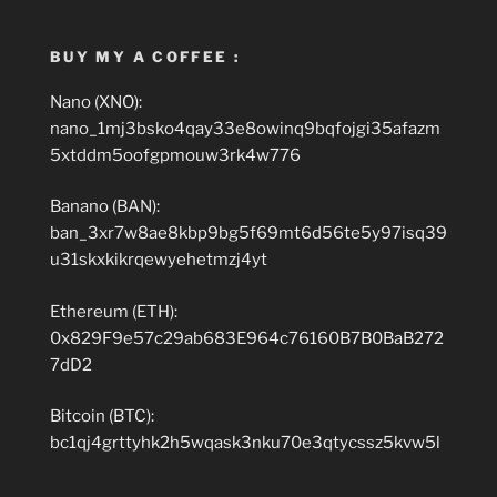
BUY MY A COFFEE :
Nano (XNO):
nano_1mj3bsko4qay33e8owinq9bqfojgi35afazm
5xtddm5oofgpmouw3rk4w776
Banano (BAN):
ban_3xr7w8ae8kbp9bg5f69mt6d56te5y97isq39
u31skxkikrqewyehetmzj4yt
Ethereum (ETH):
0x829F9e57c29ab683E964c76160B7B0BaB272
7dD2
Bitcoin (BTC):
bc1qj4grttyhk2h5wqask3nku70e3qtycssz5kvw5l