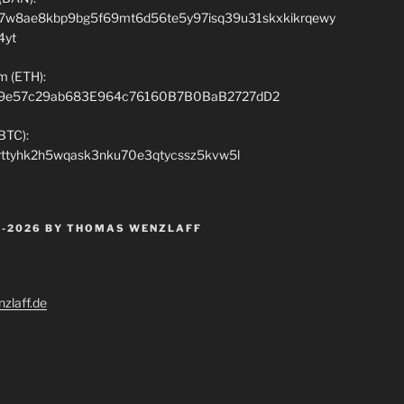
7w8ae8kbp9bg5f69mt6d56te5y97isq39u31skxkikrqewy
4yt
m (ETH):
9e57c29ab683E964c76160B7B0BaB2727dD2
(BTC):
rttyhk2h5wqask3nku70e3qtycssz5kvw5l
 -2026 BY THOMAS WENZLAFF
zlaff.de