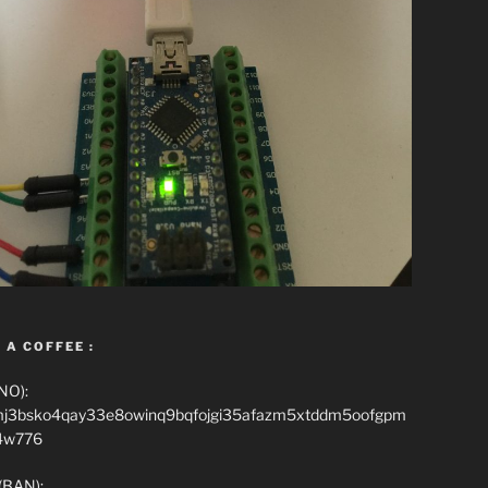
 A COFFEE :
NO):
mj3bsko4qay33e8owinq9bqfojgi35afazm5xtddm5oofgpm
4w776
(BAN):