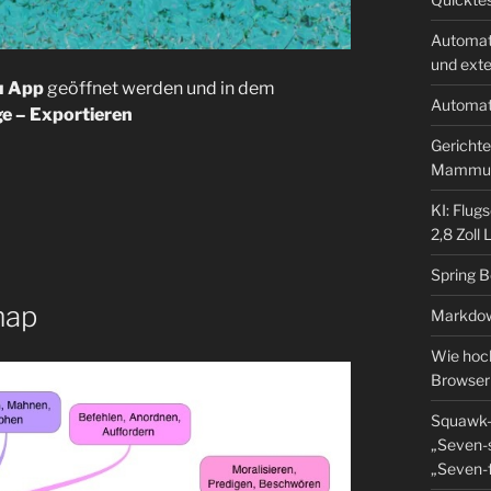
Automat
und ext
u App
geöffnet werden und in dem
Automat
e – Exportieren
Gerichte
Mammu
KI: Flug
2,8 Zoll
Spring 
map
Markdow
Wie hoch
Browser
Squawk-
„Seven-s
„Seven-f