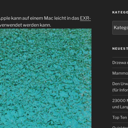
KATEG
Apple kann auf einem Mac leicht in das
EXR-
Kategor
 verwendet werden kann.
NEUEST
Drzewa
Mammoth
Den Urw
(für Info
23000 M
und Lan
Top Ten
Quicktes