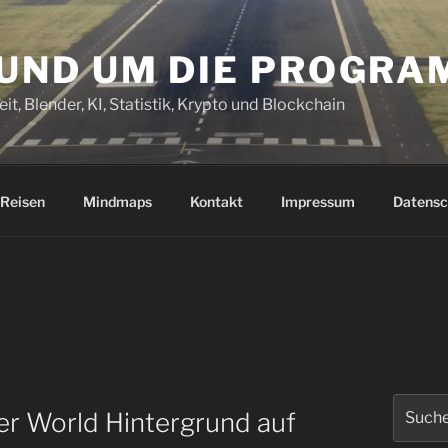
RUND UM DIE PROGR
it, Blender, KI, Statistik, Krypto und Blockchain
Reisen
Mindmaps
Kontakt
Impressum
Datensc
Suchen
er World Hintergrund auf
nach: