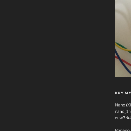
BUY MY
Nano (X
nano_1
ouw3rk
Banano 