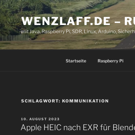
Zum
Inhalt
WENZLAFF.DE – 
springen
mit Java, Raspberry Pi, SDR, Linux, Arduino, Sicherhe
Startseite
Raspberry Pi
SCHLAGWORT:
KOMMUNIKATION
VERÖFFENTLICHT
10. AUGUST 2023
AM
Apple HEIC nach EXR für Blend