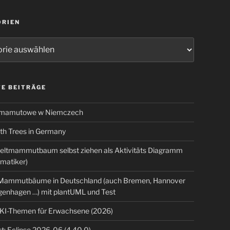
ORIEN
ien
E BEITRÄGE
 mamutowe w Niemczech
 Trees in Germany
eltmammutbaum selbst ziehen als Aktivitäts Diagramm
rmatiker)
ammutbäume in Deutschland (auch Bremen, Hannover
genhagen …) mit plantUML und Test
 KI-Themen für Erwachsene (2026)
t: Eclipse 2026-06 (4.40.0)