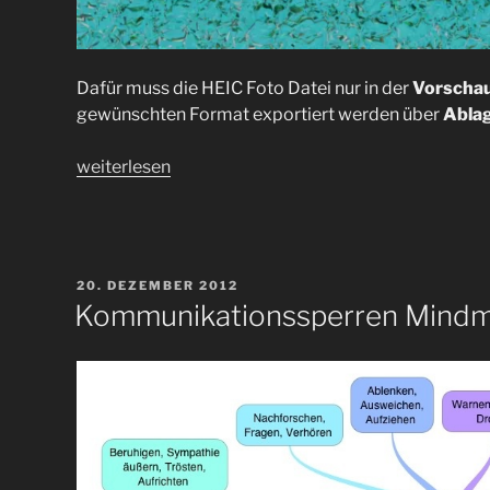
Dafür muss die HEIC Foto Datei nur in der
Vorscha
gewünschten Format exportiert werden über
Ablag
„Apple
weiterlesen
HEIC
nach
EXR
für
VERÖFFENTLICHT
20. DEZEMBER 2012
Blender
AM
Kommunikationssperren Mind
World
Hintergrund
auf
Mac
generieren“