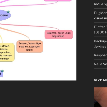
KML-Expo
FlugMoni
visualisi
Fünfter 
10100 F
Backup? 
„Ewiges 
Raspberr
Neue Ver
GIVE M