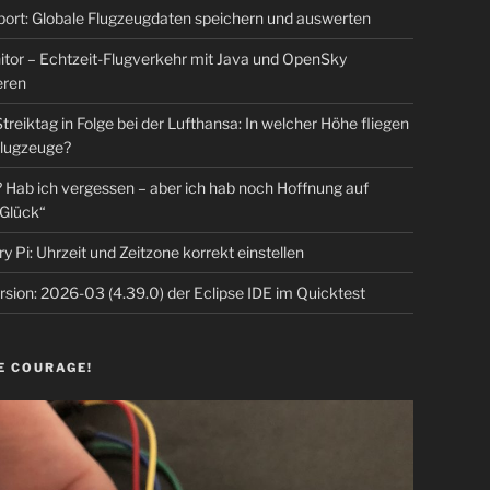
rt: Globale Flugzeugdaten speichern und auswerten
tor – Echtzeit-Flugverkehr mit Java und OpenSky
eren
Streiktag in Folge bei der Lufthansa: In welcher Höhe fliegen
lugzeuge?
Hab ich vergessen – aber ich hab noch Hoffnung auf
Glück“
y Pi: Uhrzeit und Zeitzone korrekt einstellen
sion: 2026-03 (4.39.0) der Eclipse IDE im Quicktest
E COURAGE!