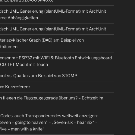
isch UML Generierung (plantUML-Format) mit ArchUnit
erne Abhängigkeiten
isch UML Generierung (plantUML-Format) mit ArchUnit
ter azyklischer Graph (DAG) am Beispiel von
tbäumen
sensor mit ESP32 mit WIFI & Bluetooth Entwicklungsboard
 LCD TFT Modul mit Touch
Boot vs. Quarkus am Beispiel von STOMP
n Kurzreferenz
 fliegen die Flugzeuge gerade über uns? – Echtzeit im
Codes, auch Transpondercodes weltweit anzeigen:
even – going to heaven“ – „Seven-six – hear nix“ –
ive – man with a knife“