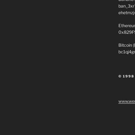
ban_3xr
ehetmzj
Ethereu
0x829F
Bitcoin 
bc1qj4g
© 1998
www.wen