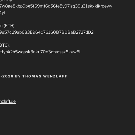
7w8ae8kbp9bg5f69mt6d56te5y97isq39u31skxkikrqewy
4yt
m (ETH):
9e57c29ab683E964c76160B7B0BaB2727dD2
(BTC):
rttyhk2h5wqask3nku70e3qtycssz5kvw5l
 -2026 BY THOMAS WENZLAFF
zlaff.de