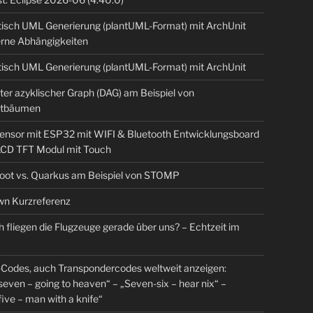
isch UML Generierung (plantUML-Format) mit ArchUnit
erne Abhängigkeiten
isch UML Generierung (plantUML-Format) mit ArchUnit
ter azyklischer Graph (DAG) am Beispiel von
tbäumen
sensor mit ESP32 mit WIFI & Bluetooth Entwicklungsboard
 LCD TFT Modul mit Touch
Boot vs. Quarkus am Beispiel von STOMP
n Kurzreferenz
 fliegen die Flugzeuge gerade über uns? – Echtzeit im
Codes, auch Transpondercodes weltweit anzeigen:
even – going to heaven“ – „Seven-six – hear nix“ –
ive – man with a knife“