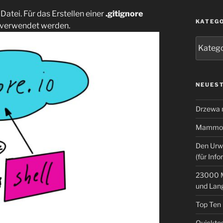
 Datei. Für das Erstellen einer
.gitignore
KATEG
verwendet werden.
Kategor
NEUEST
Drzewa
Mammoth
Den Urw
(für Info
23000 M
und Lan
Top Ten
Quicktes