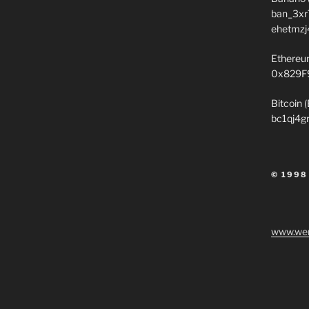
ban_3xr
ehetmzj
Ethereu
0x829F
Bitcoin 
bc1qj4g
© 1998
www.wen