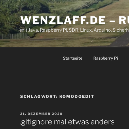
Zum
Inhalt
WENZLAFF.DE – 
springen
mit Java, Raspberry Pi, SDR, Linux, Arduino, Sicherhe
Startseite
Raspberry Pi
SCHLAGWORT:
KOMODOEDIT
VERÖFFENTLICHT
31. DEZEMBER 2020
AM
.gitignore mal etwas anders