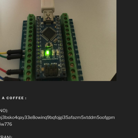
 A COFFEE :
NO):
mj3bsko4qay33e8owinq9bqfojgi35afazm5xtddm5oofgpm
4w776
(BAN):