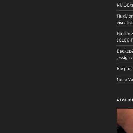
KML-Expo
FlugMoni
visualisi
Fünfter 
10100 F
Backup? 
„Ewiges 
Raspberr
Neue Ver
GIVE M