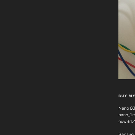
BUY MY
Nano (X
nano_1
ouw3rk
Banano 