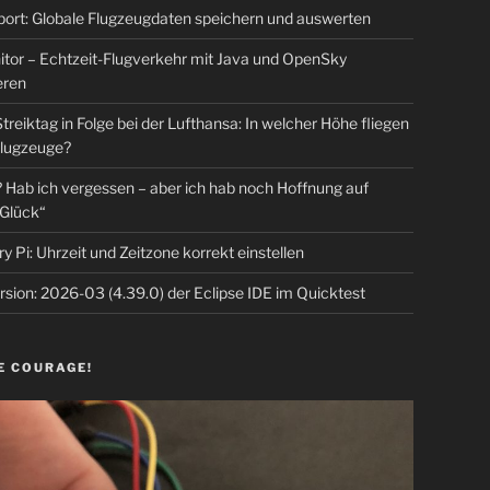
rt: Globale Flugzeugdaten speichern und auswerten
tor – Echtzeit-Flugverkehr mit Java und OpenSky
eren
Streiktag in Folge bei der Lufthansa: In welcher Höhe fliegen
lugzeuge?
Hab ich vergessen – aber ich hab noch Hoffnung auf
Glück“
y Pi: Uhrzeit und Zeitzone korrekt einstellen
sion: 2026-03 (4.39.0) der Eclipse IDE im Quicktest
E COURAGE!