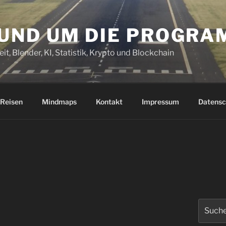
RUND UM DIE PROGR
it, Blender, KI, Statistik, Krypto und Blockchain
Reisen
Mindmaps
Kontakt
Impressum
Datensc
Suchen
nach: