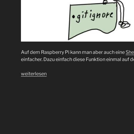
Auf dem Raspberry Pi kann man aber auch eine
She
einfacher. Dazu einfach diese Funktion einmal auf
„.gitignore
weiterlesen
mal
etwas
anders“