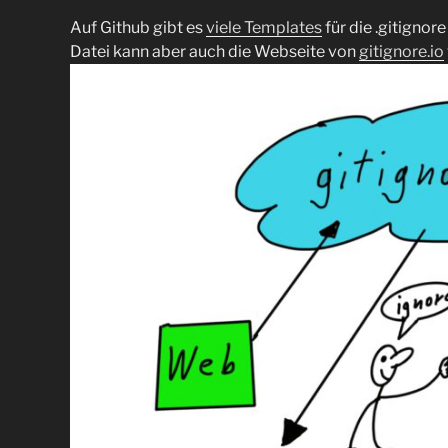
Auf Github gibt es
viele Templates
für die .gitignore
Datei kann aber auch die Webseite von
gitignore.io