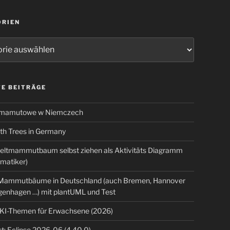
ORIEN
ien
E BEITRÄGE
 mamutowe w Niemczech
 Trees in Germany
eltmammutbaum selbst ziehen als Aktivitäts Diagramm
rmatiker)
ammutbäume in Deutschland (auch Bremen, Hannover
genhagen …) mit plantUML und Test
 KI-Themen für Erwachsene (2026)
t: Eclipse 2026-06 (4.40.0)