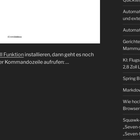
Automat
und ext
Automat
Gerichte
Mammu
ll Funktion
installieren, dann geht es noch
KI: Flug
 der Kommandozeile aufrufen: …
2,8 Zoll
Spring 
Markdow
Wie hoch
Browser
Squawk-
„Seven-s
„Seven-f