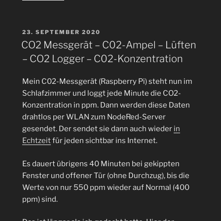
sagt
den
Co2
VERÖFFENTLICHT
23. SEPTEMBER 2020
AM
Wert
CO2 Messgerät – C02-Ampel – Lüften
in
– CO2 Logger – C02-Konzentration
der
Luft
Mein C02-Messgerät (Raspberry Pi) steht nun im
an,
Schlafzimmer und loggt jede Minute die CO2-
wenn
Konzentration in ppm. Dann werden diese Daten
man
drahtlos per WLAN zum NodeRed-Server
sie
gesendet. Der sendet sie dann auch wieder
in
fragt
Echtzeit
für jeden sichtbar ins Internet.
–
CO2-
Es dauert übrigens 40 Minuten bei gekippten
Sprech-
Fenster und offener Tür (ohne Durchzug), bis die
Ampel“
Werte von nur 550 ppm wieder auf Normal (400
ppm) sind.