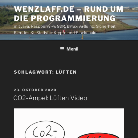
Zum
WENZLAFF.DE – RUND UM
Inhalt
DIE PROGRAMMIERUNG
springen
mit Java, Raspberry Pi, SDR, Linux, Arduino, Sicherheit,
Blender, KI, Statistik, Krypto und Blockchain
Menü
SCHLAGWORT:
LÜFTEN
VERÖFFENTLICHT
23. OKTOBER 2020
AM
CO2-Ampel: Lüften Video