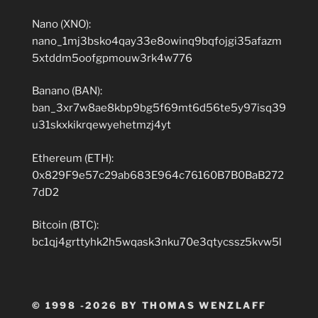
Nano (XNO):
nano_1mj3bsko4qay33e8owinq9bqfojgi35afazm
5xtddm5oofgpmouw3rk4w776
Banano (BAN):
ban_3xr7w8ae8kbp9bg5f69mt6d56te5y97isq39
u31skxkikrqewyehetmzj4yt
Ethereum (ETH):
0x829F9e57c29ab683E964c76160B7B0BaB272
7dD2
Bitcoin (BTC):
bc1qj4grttyhk2h5wqask3nku70e3qtycssz5kvw5l
© 1998 -2026 BY THOMAS WENZLAFF