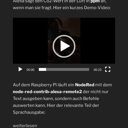
Alexa sagt den Co2-Wert in der Luft in
ppm
an,
wenn man sie fragt. Hier ein kurzes Demo-Video:
Video-
Player
00:00
00:23
Auf dem Raspberry Pi läuft ein
NodeRed
mit dem
node-red-contrib-alexa-remote2
der nicht nur
Text ausgeben kann, sondern auch Befehle
auswerten kann. Hier der relevante Teil der
Sprachausgabe:
„Alexa
weiterlesen