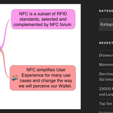
KATEG
Kategor
NEUEST
Drzewa
Mammoth
Den Urw
(für Info
23000 M
und Lan
Top Ten
Quicktes