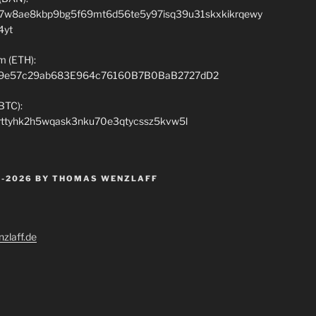
7w8ae8kbp9bg5f69mt6d56te5y97isq39u31skxkikrqewy
4yt
m (ETH):
9e57c29ab683E964c76160B7B0BaB2727dD2
(BTC):
rttyhk2h5wqask3nku70e3qtycssz5kvw5l
 -2026 BY THOMAS WENZLAFF
zlaff.de