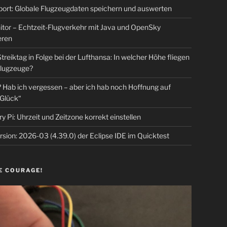
rt: Globale Flugzeugdaten speichern und auswerten
tor – Echtzeit-Flugverkehr mit Java und OpenSky
eren
Streiktag in Folge bei der Lufthansa: In welcher Höhe fliegen
lugzeuge?
Hab ich vergessen – aber ich hab noch Hoffnung auf
Glück“
y Pi: Uhrzeit und Zeitzone korrekt einstellen
sion: 2026-03 (4.39.0) der Eclipse IDE im Quicktest
E COURAGE!