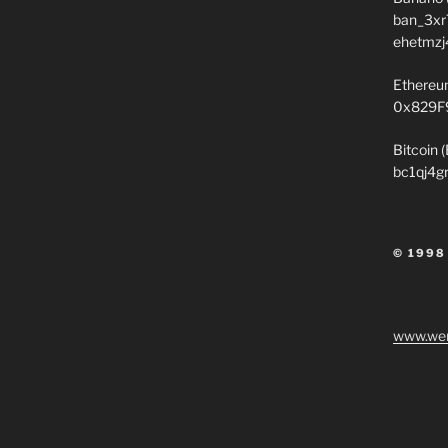
ban_3xr
ehetmzj
Ethereu
0x829F
Bitcoin 
bc1qj4g
© 1998
www.wen