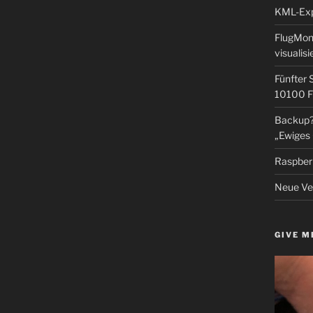
KML-Expo
FlugMoni
visualisi
Fünfter 
10100 F
Backup? 
„Ewiges 
Raspberr
Neue Ver
GIVE M