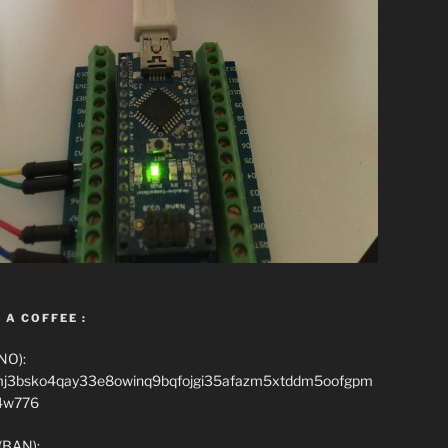
 A COFFEE :
NO):
mj3bsko4qay33e8owinq9bqfojgi35afazm5xtddm5oofgpm
4w776
(BAN):