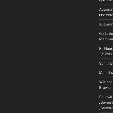
Automat
und ext
Automat
Gerichte
Mammu
KI: Flug
2,8 Zoll
Spring 
Markdow
Wie hoch
Browser
Squawk-
„Seven-s
„Seven-f