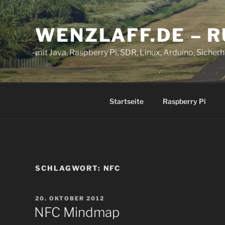
Zum
Inhalt
WENZLAFF.DE – 
springen
mit Java, Raspberry Pi, SDR, Linux, Arduino, Sicherhe
Startseite
Raspberry Pi
SCHLAGWORT:
NFC
VERÖFFENTLICHT
20. OKTOBER 2012
AM
NFC Mindmap