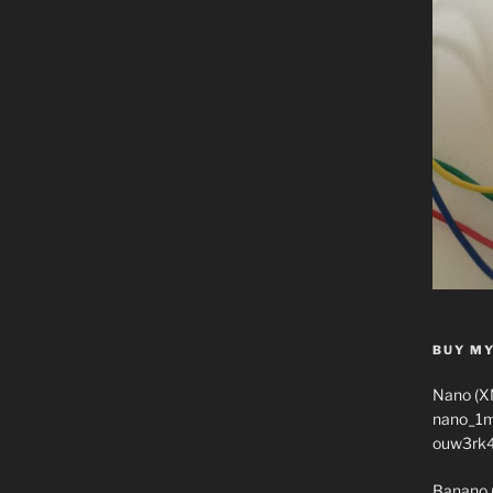
BUY MY
Nano (X
nano_1
ouw3rk
Banano 