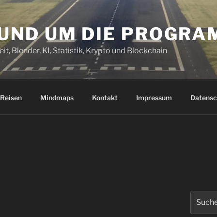
RUND UM DIE PROGR
it, Blender, KI, Statistik, Krypto und Blockchain
Reisen
Mindmaps
Kontakt
Impressum
Datensc
Suchen
nach: