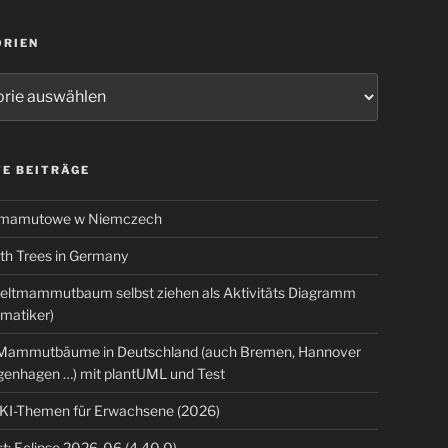
ORIEN
ien
E BEITRÄGE
 mamutowe w Niemczech
 Trees in Germany
eltmammutbaum selbst ziehen als Aktivitäts Diagramm
rmatiker)
ammutbäume in Deutschland (auch Bremen, Hannover
genhagen …) mit plantUML und Test
 KI-Themen für Erwachsene (2026)
t: Eclipse 2026-06 (4.40.0)