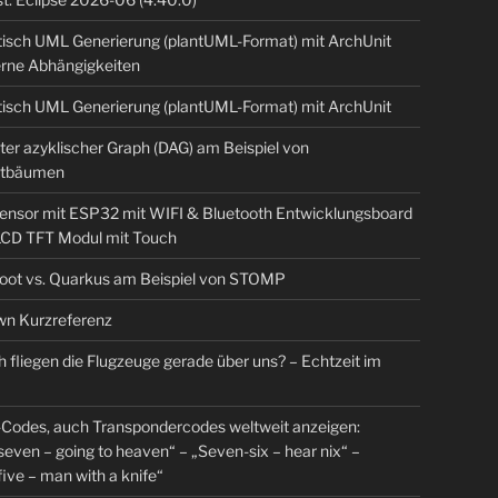
isch UML Generierung (plantUML-Format) mit ArchUnit
erne Abhängigkeiten
isch UML Generierung (plantUML-Format) mit ArchUnit
ter azyklischer Graph (DAG) am Beispiel von
tbäumen
sensor mit ESP32 mit WIFI & Bluetooth Entwicklungsboard
 LCD TFT Modul mit Touch
Boot vs. Quarkus am Beispiel von STOMP
n Kurzreferenz
 fliegen die Flugzeuge gerade über uns? – Echtzeit im
Codes, auch Transpondercodes weltweit anzeigen:
even – going to heaven“ – „Seven-six – hear nix“ –
ive – man with a knife“