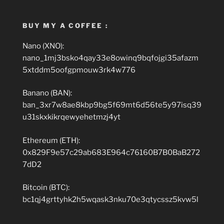
BUY MY A COFFEE :
Nano (XNO):
nano_1mj3bsko4qay33e8owinq9bqfojgi35afazm
5xtddm5oofgpmouw3rk4w776
Banano (BAN):
ban_3xr7w8ae8kbp9bg5f69mt6d56te5y97isq39
u31skxkikrqewyehetmzj4yt
Ethereum (ETH):
0x829F9e57c29ab683E964c76160B7B0BaB272
7dD2
Bitcoin (BTC):
bc1qj4grttyhk2h5wqask3nku70e3qtycssz5kvw5l