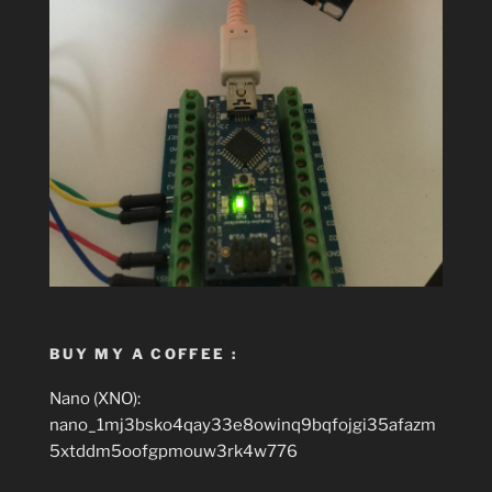
BUY MY A COFFEE :
Nano (XNO):
nano_1mj3bsko4qay33e8owinq9bqfojgi35afazm
5xtddm5oofgpmouw3rk4w776