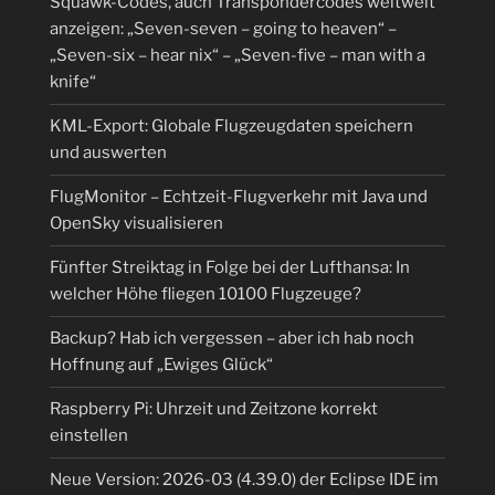
Squawk-Codes, auch Transpondercodes weltweit
anzeigen: „Seven-seven – going to heaven“ –
„Seven-six – hear nix“ – „Seven-five – man with a
knife“
KML-Export: Globale Flugzeugdaten speichern
und auswerten
FlugMonitor – Echtzeit-Flugverkehr mit Java und
OpenSky visualisieren
Fünfter Streiktag in Folge bei der Lufthansa: In
welcher Höhe fliegen 10100 Flugzeuge?
Backup? Hab ich vergessen – aber ich hab noch
Hoffnung auf „Ewiges Glück“
Raspberry Pi: Uhrzeit und Zeitzone korrekt
einstellen
Neue Version: 2026-03 (4.39.0) der Eclipse IDE im