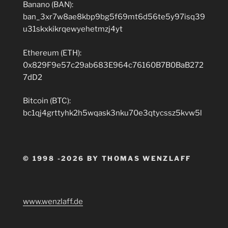
Banano (BAN):
ban_3xr7w8ae8kbp9bg5f69mt6d56te5y97isq39
u31skxkikrqewyehetmzj4yt
Ethereum (ETH):
0x829F9e57c29ab683E964c76160B7B0BaB272
7dD2
Bitcoin (BTC):
bc1qj4grttyhk2h5wqask3nku70e3qtycssz5kvw5l
© 1998 -2026 BY THOMAS WENZLAFF
www.wenzlaff.de