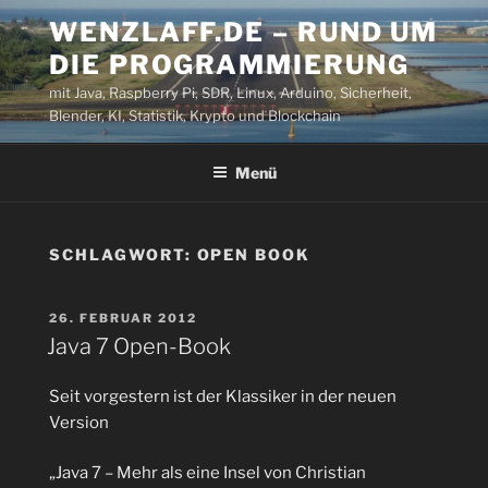
Zum
WENZLAFF.DE – RUND UM
Inhalt
DIE PROGRAMMIERUNG
springen
mit Java, Raspberry Pi, SDR, Linux, Arduino, Sicherheit,
Blender, KI, Statistik, Krypto und Blockchain
Menü
SCHLAGWORT:
OPEN BOOK
VERÖFFENTLICHT
26. FEBRUAR 2012
AM
Java 7 Open-Book
Seit vorgestern ist der Klassiker in der neuen
Version
„Java 7 – Mehr als eine Insel von Christian