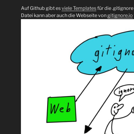
Auf Github gibt es
viele Templates
für die .gitignore
Datei kann aber auch die Webseite von
gitignore.io