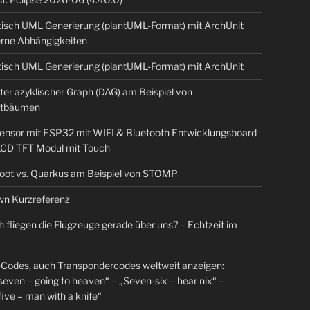
isch UML Generierung (plantUML-Format) mit ArchUnit
erne Abhängigkeiten
isch UML Generierung (plantUML-Format) mit ArchUnit
ter azyklischer Graph (DAG) am Beispiel von
tbäumen
sensor mit ESP32 mit WIFI & Bluetooth Entwicklungsboard
 LCD TFT Modul mit Touch
Boot vs. Quarkus am Beispiel von STOMP
n Kurzreferenz
 fliegen die Flugzeuge gerade über uns? – Echtzeit im
Codes, auch Transpondercodes weltweit anzeigen:
even – going to heaven“ – „Seven-six – hear nix“ –
ive – man with a knife“