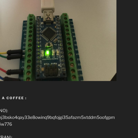
 A COFFEE :
NO):
mj3bsko4qay33e8owinq9bqfojgi35afazm5xtddm5oofgpm
4w776
(BAN):