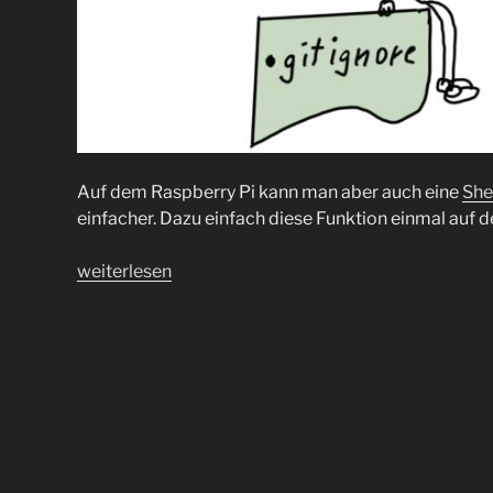
Auf dem Raspberry Pi kann man aber auch eine
She
einfacher. Dazu einfach diese Funktion einmal auf
„.gitignore
weiterlesen
mal
etwas
anders“