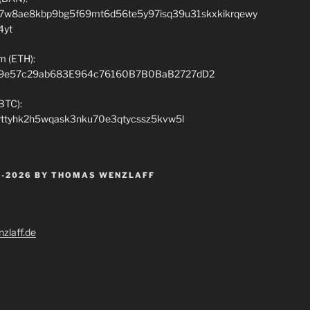
7w8ae8kbp9bg5f69mt6d56te5y97isq39u31skxkikrqewy
4yt
m (ETH):
9e57c29ab683E964c76160B7B0BaB2727dD2
(BTC):
rttyhk2h5wqask3nku70e3qtycssz5kvw5l
 -2026 BY THOMAS WENZLAFF
zlaff.de