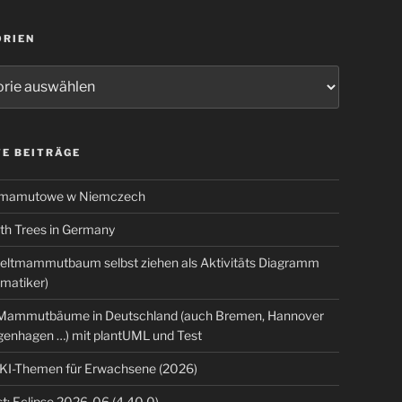
ORIEN
ien
E BEITRÄGE
 mamutowe w Niemczech
 Trees in Germany
eltmammutbaum selbst ziehen als Aktivitäts Diagramm
rmatiker)
ammutbäume in Deutschland (auch Bremen, Hannover
genhagen …) mit plantUML und Test
 KI-Themen für Erwachsene (2026)
t: Eclipse 2026-06 (4.40.0)