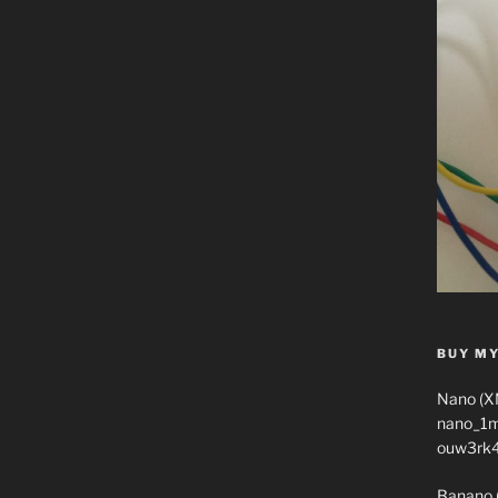
BUY MY
Nano (X
nano_1
ouw3rk
Banano 