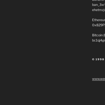
ban_3xr
ehetmzj
Ethereu
0x829F
Bitcoin 
bc1qj4g
© 1998
www.wen