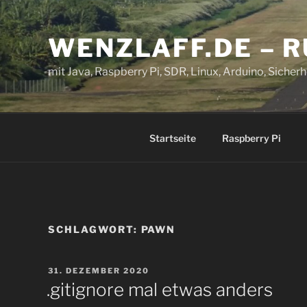
Zum
Inhalt
WENZLAFF.DE – 
springen
mit Java, Raspberry Pi, SDR, Linux, Arduino, Sicherhe
Startseite
Raspberry Pi
SCHLAGWORT:
PAWN
VERÖFFENTLICHT
31. DEZEMBER 2020
AM
.gitignore mal etwas anders