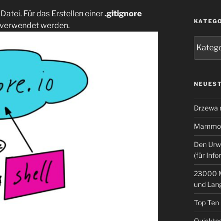
 Datei. Für das Erstellen einer
.gitignore
KATEG
verwendet werden.
Kategor
NEUEST
Drzewa
Mammoth
Den Urw
(für Info
23000 M
und Lan
Top Ten
Quicktes