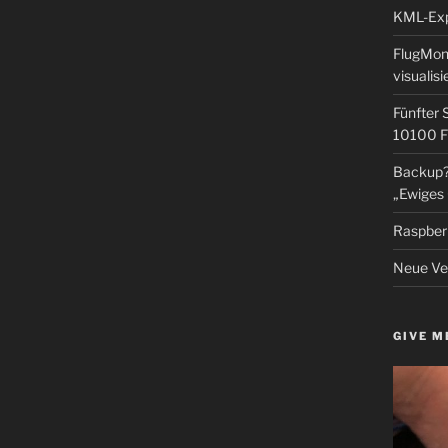
KML-Expo
FlugMoni
visualisi
Fünfter 
10100 F
Backup? 
„Ewiges 
Raspberr
Neue Ver
GIVE M