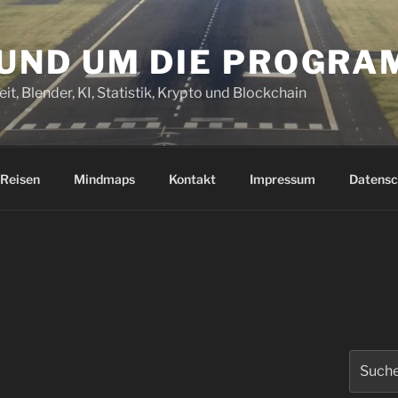
RUND UM DIE PROGR
it, Blender, KI, Statistik, Krypto und Blockchain
Reisen
Mindmaps
Kontakt
Impressum
Datensc
Suchen
nach: