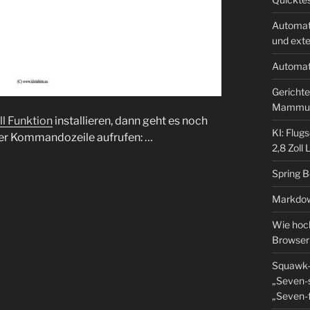
Automat
und ext
Automat
Gerichte
Mammu
ll Funktion
installieren, dann geht es noch
KI: Flug
 der Kommandozeile aufrufen: …
2,8 Zoll
Spring 
Markdow
Wie hoch
Browser
Squawk-
„Seven-s
„Seven-f