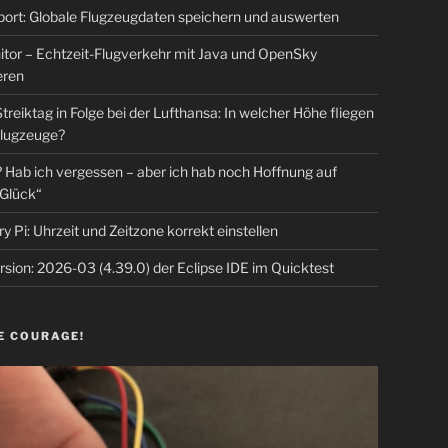
rt: Globale Flugzeugdaten speichern und auswerten
tor – Echtzeit-Flugverkehr mit Java und OpenSky
eren
Streiktag in Folge bei der Lufthansa: In welcher Höhe fliegen
lugzeuge?
Hab ich vergessen – aber ich hab noch Hoffnung auf
Glück“
y Pi: Uhrzeit und Zeitzone korrekt einstellen
sion: 2026-03 (4.39.0) der Eclipse IDE im Quicktest
E COURAGE!