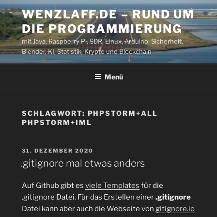
Zum
WENZLAFF.DE – RUND UM
Inhalt
DIE PROGRAMMIERUNG
springen
mit Java, Raspberry Pi, SDR, Linux, Arduino, Sicherheit,
Blender, KI, Statistik, Krypto und Blockchain
Menü
SCHLAGWORT:
PHPSTORM+ALL
PHPSTORM+IML
VERÖFFENTLICHT
31. DEZEMBER 2020
AM
.gitignore mal etwas anders
Auf Github gibt es
viele Templates
für die
.gitignore Datei. Für das Erstellen einer
.gitignore
Datei kann aber auch die Webseite von
gitignore.io