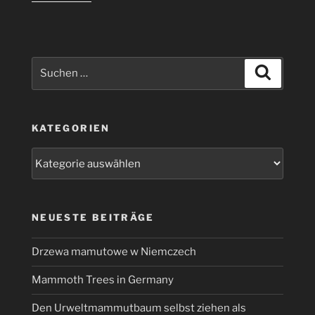
mal
etwas
anders“
Suchen
Suchen
nach:
KATEGORIEN
Kategorien
NEUESTE BEITRÄGE
Drzewa mamutowe w Niemczech
Mammoth Trees in Germany
Den Urweltmammutbaum selbst ziehen als