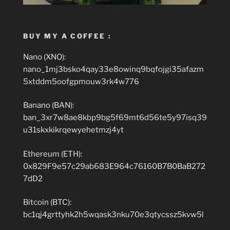
BUY MY A COFFEE :
Nano (XNO):
nano_1mj3bsko4qay33e8owinq9bqfojgi35afazm
5xtddm5oofgpmouw3rk4w776
Banano (BAN):
ban_3xr7w8ae8kbp9bg5f69mt6d56te5y97isq39
u31skxkikrqewyehetmzj4yt
Ethereum (ETH):
0x829F9e57c29ab683E964c76160B7B0BaB272
7dD2
Bitcoin (BTC):
bc1qj4grttyhk2h5wqask3nku70e3qtycssz5kvw5l