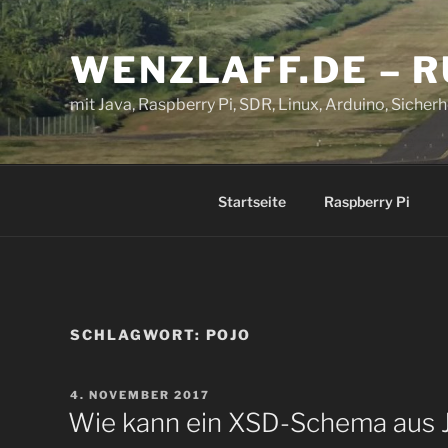
Zum
Inhalt
WENZLAFF.DE – 
springen
mit Java, Raspberry Pi, SDR, Linux, Arduino, Sicherhe
Startseite
Raspberry Pi
SCHLAGWORT:
POJO
VERÖFFENTLICHT
4. NOVEMBER 2017
AM
Wie kann ein XSD-Schema aus J