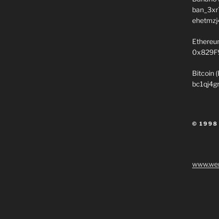
ban_3xr
ehetmzj
Ethereu
0x829F
Bitcoin 
bc1qj4g
© 1998
www.wen