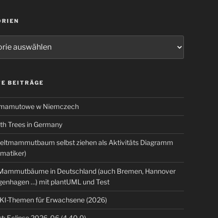
ORIEN
ien
E BEITRÄGE
 mamutowe w Niemczech
 Trees in Germany
eltmammutbaum selbst ziehen als Aktivitäts Diagramm
rmatiker)
ammutbäume in Deutschland (auch Bremen, Hannover
genhagen …) mit plantUML und Test
 KI-Themen für Erwachsene (2026)
t: Eclipse 2026-06 (4.40.0)