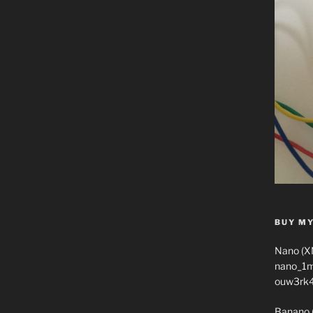
BUY MY
Nano (X
nano_1
ouw3rk
Banano 