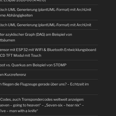
isch UML Generierung (plantUML-Format) mit ArchUnit
erne Abhängigkeiten
isch UML Generierung (plantUML-Format) mit ArchUnit
ter azyklischer Graph (DAG) am Beispiel von
tbäumen
sensor mit ESP32 mit WIFI & Bluetooth Entwicklungsboard
 LCD TFT Modul mit Touch
Boot vs. Quarkus am Beispiel von STOMP
n Kurzreferenz
 fliegen die Flugzeuge gerade über uns? – Echtzeit im
Codes, auch Transpondercodes weltweit anzeigen:
even – going to heaven“ – „Seven-six – hear nix“ –
ive – man with a knife“