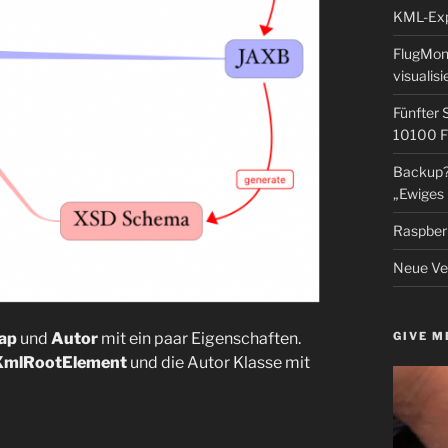
KML-Expo
FlugMoni
visualisi
Fünfter 
10100 F
Backup? 
„Ewiges 
Raspberr
Neue Ver
GIVE M
ap
und
Autor
mit ein paar Eigenschaften.
mlRootElement
und die Autor Klasse mit