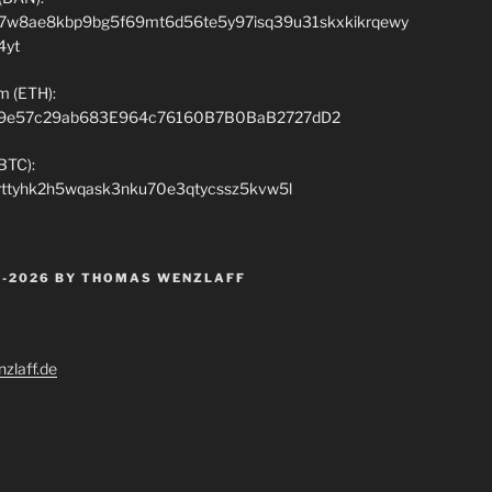
7w8ae8kbp9bg5f69mt6d56te5y97isq39u31skxkikrqewy
4yt
m (ETH):
9e57c29ab683E964c76160B7B0BaB2727dD2
(BTC):
rttyhk2h5wqask3nku70e3qtycssz5kvw5l
 -2026 BY THOMAS WENZLAFF
zlaff.de