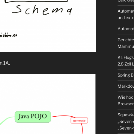
Automat
und ext
Automat
Gerichte
Mammu
KI: Flug
n.1A.
2,8 Zoll
Spring 
Markdow
Wie hoch
Browser
Squawk-
„Seven-s
„Seven-f