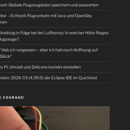
rt: Globale Flugzeugdaten speichern und auswerten
tor – Echtzeit-Flugverkehr mit Java und OpenSky
eren
Streiktag in Folge bei der Lufthansa: In welcher Höhe fliegen
lugzeuge?
Hab ich vergessen – aber ich hab noch Hoffnung auf
Glück“
y Pi: Uhrzeit und Zeitzone korrekt einstellen
sion: 2026-03 (4.39.0) der Eclipse IDE im Quicktest
E COURAGE!