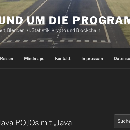
RUND UM DIE PROGR
it, Blender, KI, Statistik, Krypto und Blockchain
Reisen
Mindmaps
Kontakt
Impressum
Datensc
Suchen
ava POJOs mit „Java
nach: