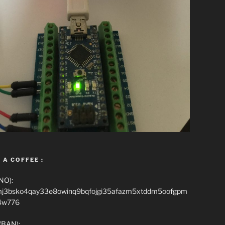
 A COFFEE :
NO):
mj3bsko4qay33e8owinq9bqfojgi35afazm5xtddm5oofgpm
4w776
(BAN):