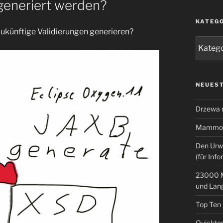
 generiert werden?
KATEG
ukünftige Validierungen generieren?
Kategor
NEUEST
Drzewa
Mammoth
Den Urw
(für Info
23000 M
und Lan
Top Ten
Quicktes