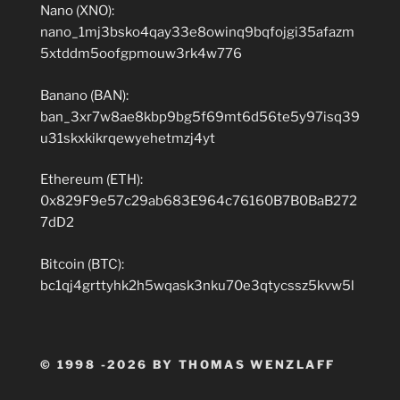
Nano (XNO):
nano_1mj3bsko4qay33e8owinq9bqfojgi35afazm
5xtddm5oofgpmouw3rk4w776
Banano (BAN):
ban_3xr7w8ae8kbp9bg5f69mt6d56te5y97isq39
u31skxkikrqewyehetmzj4yt
Ethereum (ETH):
0x829F9e57c29ab683E964c76160B7B0BaB272
7dD2
Bitcoin (BTC):
bc1qj4grttyhk2h5wqask3nku70e3qtycssz5kvw5l
© 1998 -2026 BY THOMAS WENZLAFF