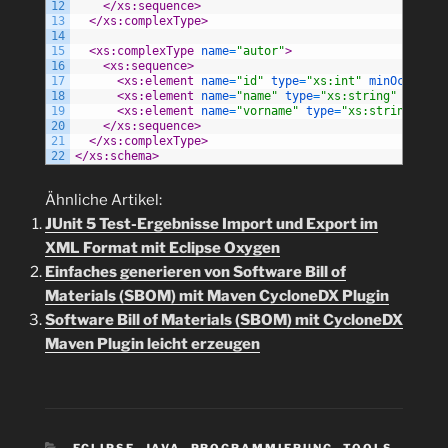
12
</xs:sequence>
13
</xs:complexType>
14
15
<xs:complexType 
name
=
"autor"
>
16
<xs:sequence>
17
<xs:element 
name
=
"id"
type
=
"xs:int"
minOccurs
=
"
18
<xs:element 
name
=
"name"
type
=
"xs:string"
minOcc
19
<xs:element 
name
=
"vorname"
type
=
"xs:string"
min
20
</xs:sequence>
21
</xs:complexType>
22
</xs:schema>
Ähnliche Artikel:
JUnit 5 Test-Ergebnisse Import und Export im
XML Format mit Eclipse Oxygen
Einfaches generieren von Software Bill of
Materials (SBOM) mit Maven CycloneDX Plugin
Software Bill of Materials (SBOM) mit CycloneDX
Maven Plugin leicht erzeugen
KATEGORIEN