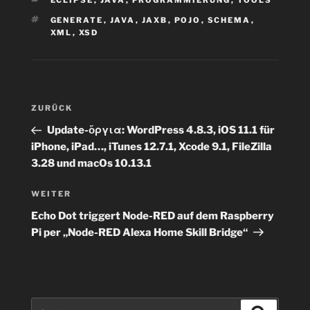
ECLIPSE
,
JAVA
,
PROGRAMMIERUNG
,
TOOLS
SCHLAGWÖRTER
GENERATE
,
JAVA
,
JAXB
,
POJO
,
SCHEMA
,
XML
,
XSD
Beitragsnavigation
Vorheriger
ZURÜCK
Beitrag
Update-ὄργια: WordPress 4.8.3, iOS 11.1 für
iPhone, iPad…, iTunes 12.7.1, Xcode 9.1, FileZilla
3.28 und macOs 10.13.1
Nächster
WEITER
Beitrag
Echo Dot triggert Node-RED auf dem Raspberry
Pi per „Node-RED Alexa Home Skill Bridge“
Suchen
Suchen