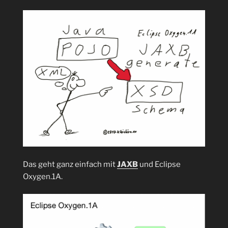
Das geht ganz einfach mit
JAXB
und Eclipse
Oxygen.1A.