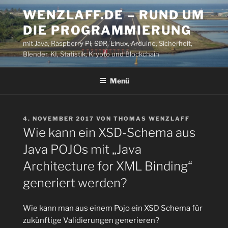
Zum
WENZLAFF.DE – RUND UM
Inhalt
DIE PROGRAMMIERUNG
springen
mit Java, Raspberry Pi, SDR, Linux, Arduino, Sicherheit,
Blender, KI, Statistik, Krypto und Blockchain
Menü
VERÖFFENTLICHT
4. NOVEMBER 2017
VON
THOMAS WENZLAFF
AM
Wie kann ein XSD-Schema aus
Java POJOs mit „Java
Architecture for XML Binding“
generiert werden?
Wie kann man aus einem Pojo ein XSD Schema für
zukünftige Validierungen generieren?