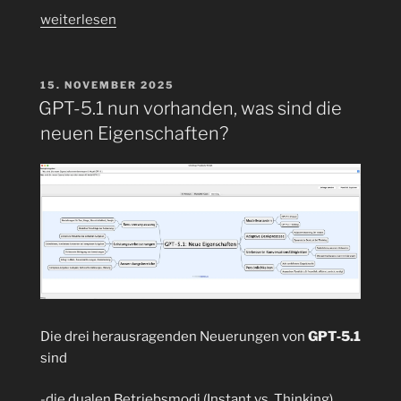
„Eclipse
weiterlesen
2025‑12
Quicktest
mit
VERÖFFENTLICHT
15. NOVEMBER 2025
AM
JUnit
GPT-5.1 nun vorhanden, was sind die
6.0.1“
neuen Eigenschaften?
Die drei herausragenden Neuerungen von
GPT‑5.1
sind
-die dualen Betriebsmodi (Instant vs. Thinking),