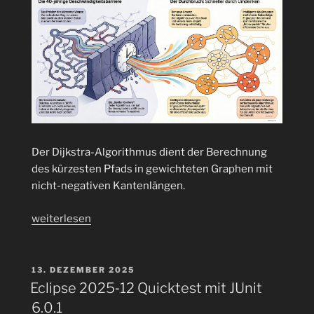
Der Dijkstra-Algorithmus dient der Berechnung
des kürzesten Pfads in gewichteten Graphen mit
nicht-negativen Kantenlängen.
„Vom
weiterlesen
Weihnachtsstau
zur
Optimalroute:
VERÖFFENTLICHT
13. DEZEMBER 2025
AM
Dijkstra
Eclipse 2025‑12 Quicktest mit JUnit
rettet
6.0.1