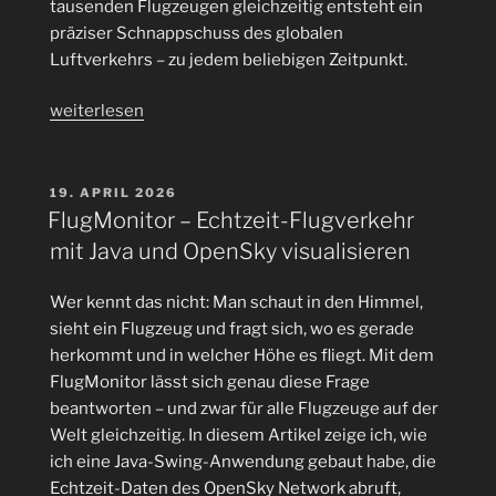
tausenden Flugzeugen gleichzeitig entsteht ein
präziser Schnappschuss des globalen
Luftverkehrs – zu jedem beliebigen Zeitpunkt.
„KML-
weiterlesen
Export:
Globale
Flugzeugdaten
VERÖFFENTLICHT
19. APRIL 2026
AM
speichern
FlugMonitor – Echtzeit-Flugverkehr
und
mit Java und OpenSky visualisieren
auswerten“
Wer kennt das nicht: Man schaut in den Himmel,
sieht ein Flugzeug und fragt sich, wo es gerade
herkommt und in welcher Höhe es fliegt. Mit dem
FlugMonitor lässt sich genau diese Frage
beantworten – und zwar für alle Flugzeuge auf der
Welt gleichzeitig. In diesem Artikel zeige ich, wie
ich eine Java-Swing-Anwendung gebaut habe, die
Echtzeit-Daten des OpenSky Network abruft,