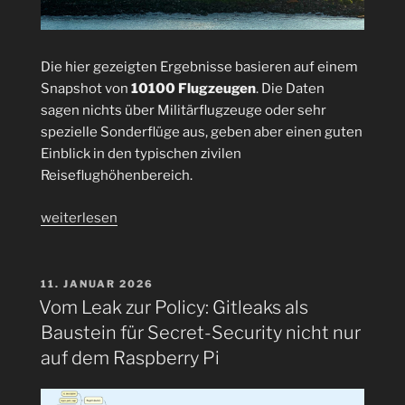
Die hier gezeigten Ergebnisse basieren auf einem
Snapshot von
10100 Flugzeugen
. Die Daten
sagen nichts über Militärflugzeuge oder sehr
spezielle Sonderflüge aus, geben aber einen guten
Einblick in den typischen zivilen
Reiseflughöhenbereich.
„Fünfter
weiterlesen
Streiktag
in
Folge
VERÖFFENTLICHT
11. JANUAR 2026
AM
bei
Vom Leak zur Policy: Gitleaks als
der
Baustein für Secret-Security nicht nur
Lufthansa:
auf dem Raspberry Pi
In
welcher