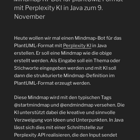
und
mit Perplexity KI in Java zum 9.
E-
November
Mail
Antwort
mit
Heute wollen wir mal einen Mindmap-Bot für das
n8n“
PlantUML-Format mit
Perplexity KI
in Java
erstellen. Er soll eine Mindmap wie die obige
erstellt werden. Als Eingabe soll ein Thema oder
Stichworte eingegeben werden und mit KI soll
dann die strukturierte Mindmap-Definition im
PlantUML-Format erzeugt werden.
Diese Mindmap wird mit den typischen Tags
@startmindmap und @endmindmap versehen. Die
KI unterstützt dabei die kreative und sinnvolle
Verzweigung von Ideen und Unterpunkten. In Java
lässt sich dies mit einer Schnittstelle zur
Perplexity API realisieren, die den Input sendet