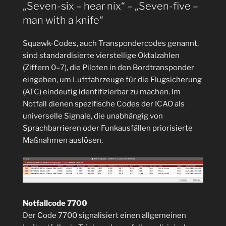
„Seven-six – hear nix“ – „Seven-five –
Entwicklungsboard
man with a knife“
2,8
Zoll
Squawk-Codes, auch Transpondercodes genannt,
LCD
sind standardisierte vierstellige Oktalzahlen
TFT
(Ziffern 0–7), die Piloten in den Bordtransponder
Modul
eingeben, um Luftfahrzeuge für die Flugsicherung
mit
(ATC) eindeutig identifizierbar zu machen. Im
Touch“
Notfall dienen spezifische Codes der ICAO als
universelle Signale, die unabhängig von
Sprachbarrieren oder Funkausfällen priorisierte
Maßnahmen auslösen.
Notfallcode 7700
Der Code 7700 signalisiert einen allgemeinen