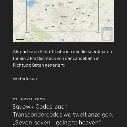
Als nächsten Schritt, habe ich mir die koordinaten
für ein 2 km Rechteck von der Landebahn in
Richtung Osten generiert:
„KI:
weiterlesen
Flugsensor
mit
ESP32
VERÖFFENTLICHT
22. APRIL 2026
AM
mit
Squawk-Codes, auch
WIFI
Transpondercodes weltweit anzeigen:
&
„Seven-seven – going to heaven“ –
Bluetooth