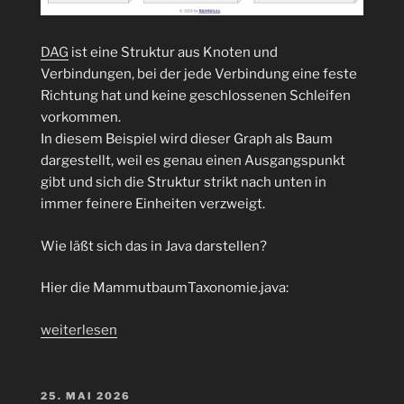
DAG
ist eine Struktur aus Knoten und
Verbindungen, bei der jede Verbindung eine feste
Richtung hat und keine geschlossenen Schleifen
vorkommen.
In diesem Beispiel wird dieser Graph als Baum
dargestellt, weil es genau einen Ausgangspunkt
gibt und sich die Struktur strikt nach unten in
immer feinere Einheiten verzweigt.
Wie läßt sich das in Java darstellen?
Hier die MammutbaumTaxonomie.java:
„Gerichteter
weiterlesen
azyklischer
Graph
(DAG)
VERÖFFENTLICHT
25. MAI 2026