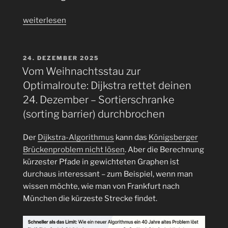
„Vom
weiterlesen
Leak
zur
Policy:
VERÖFFENTLICHT
24. DEZEMBER 2025
AM
Gitleaks
Vom Weihnachtsstau zur
als
Optimalroute: Dijkstra rettet deinen
Baustein
24. Dezember – Sortierschranke
für
(sorting barrier) durchbrochen
Secret-
Security
Der
Dijkstra-Algorithmus
kann das
Königsberger
nicht
Brückenproblem nicht lösen
. Aber die Berechnung
nur
kürzester Pfade in gewichteten Graphen ist
auf
durchaus interessant – zum Beispiel, wenn man
dem
wissen möchte, wie man von Frankfurt nach
Raspberry
München die kürzeste Strecke findet.
Pi“