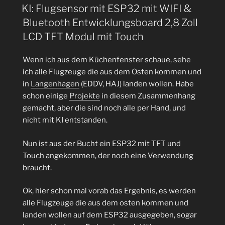
AM
am
KI: Flugsensor mit ESP32 mit WIFI &
Beispiel
Bluetooth Entwicklungsboard 2,8 Zoll
von
LCD TFT Modul mit Touch
Mammutbäumen“
Wenn ich aus dem Küchenfenster schaue, sehe
ich alle Flugzeuge die aus dem Osten kommen und
in
Langenhagen
(EDDV, HAJ) landen wollen. Habe
schon einige
Projekte
in diesem Zusammenhang
gemacht, aber die sind noch alle per Hand, und
nicht mit KI entstanden.
Nun ist aus der Bucht ein ESP32 mit TFT und
Touch angekommen, der noch eine Verwendung
braucht.
Ok, hier schon mal vorab das Ergebnis, es werden
alle Flugzeuge die aus dem osten kommen und
landen wollen auf dem ESP32 ausgegeben, sogar