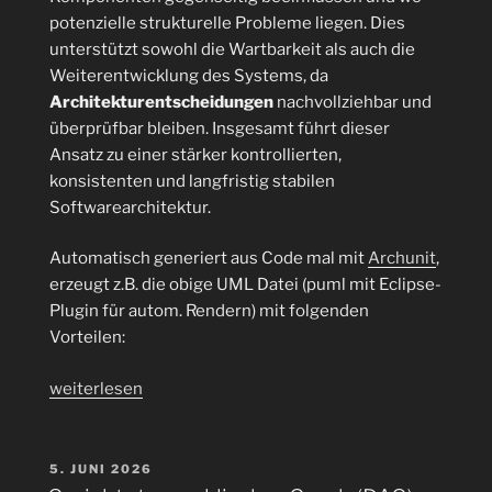
potenzielle strukturelle Probleme liegen. Dies
unterstützt sowohl die Wartbarkeit als auch die
Weiterentwicklung des Systems, da
Architekturentscheidungen
nachvollziehbar und
überprüfbar bleiben. Insgesamt führt dieser
Ansatz zu einer stärker kontrollierten,
konsistenten und langfristig stabilen
Softwarearchitektur.
Automatisch generiert aus Code mal mit
Archunit
,
erzeugt z.B. die obige UML Datei (puml mit Eclipse-
Plugin für autom. Rendern) mit folgenden
Vorteilen:
„Automatisch
weiterlesen
UML
Generierung
(plantUML-
VERÖFFENTLICHT
5. JUNI 2026
AM