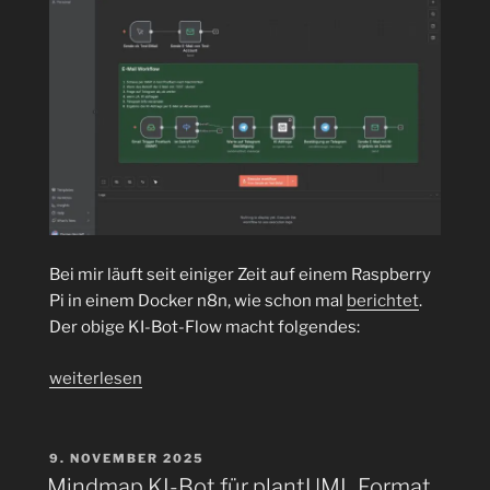
Bei mir läuft seit einiger Zeit auf einem Raspberry
Pi in einem Docker n8n, wie schon mal
berichtet
.
Der obige KI-Bot-Flow macht folgendes:
„KI-
weiterlesen
Bot
mit
Telegram
VERÖFFENTLICHT
9. NOVEMBER 2025
AM
Bestätigung
Mindmap KI-Bot für plantUML Format