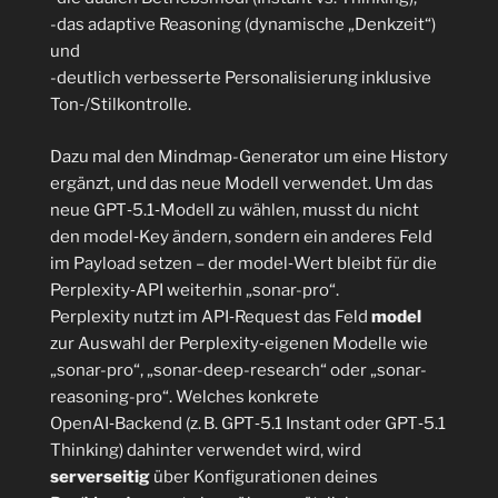
-das adaptive Reasoning (dynamische „Denkzeit“)
und
-deutlich verbesserte Personalisierung inklusive
Ton‑/Stilkontrolle.
Dazu mal den Mindmap-Generator um eine History
ergänzt, und das neue Modell verwendet. Um das
neue GPT‑5.1‑Modell zu wählen, musst du nicht
den model‑Key ändern, sondern ein anderes Feld
im Payload setzen – der model‑Wert bleibt für die
Perplexity‑API weiterhin „sonar-pro“.
Perplexity nutzt im API‑Request das Feld
model
zur Auswahl der Perplexity‑eigenen Modelle wie
„sonar-pro“, „sonar-deep-research“ oder „sonar-
reasoning-pro“. Welches konkrete
OpenAI‑Backend (z. B. GPT‑5.1 Instant oder GPT‑5.1
Thinking) dahinter verwendet wird, wird
serverseitig
über Konfigurationen deines