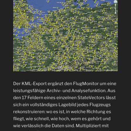
–
„Seven-
five
–
man
with
a
knife““
Der KML-Export ergänzt den FlugMonitor um eine
leistungsfähige Archiv- und Analysefunktion. Aus
den 17 Feldern eines einzelnen StateVectors lässt
sich ein vollständiges Lagebild jedes Flugzeugs
rekonstruieren: wo es ist, in welche Richtung es
fliegt, wie schnell, wie hoch, wem es gehört und
wie verlässlich die Daten sind. Multipliziert mit