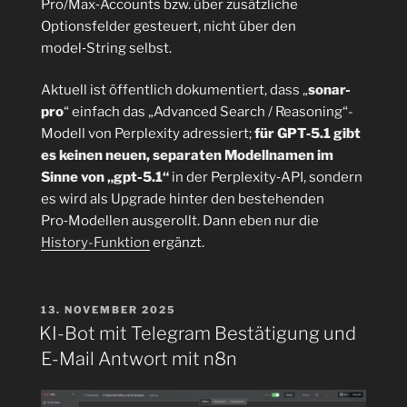
Pro/Max‑Accounts bzw. über zusätzliche
Optionsfelder gesteuert, nicht über den
model‑String selbst.
Aktuell ist öffentlich dokumentiert, dass „
sonar-
pro
“ einfach das „Advanced Search / Reasoning“-
Modell von Perplexity adressiert;
für GPT‑5.1 gibt
es keinen neuen, separaten Modellnamen im
Sinne von „gpt-5.1“
in der Perplexity‑API, sondern
es wird als Upgrade hinter den bestehenden
Pro‑Modellen ausgerollt. Dann eben nur die
History-Funktion
ergänzt.
VERÖFFENTLICHT
13. NOVEMBER 2025
AM
KI-Bot mit Telegram Bestätigung und
E-Mail Antwort mit n8n