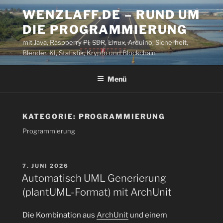
Zum
WENZLAFF.DE – RUND UM
Inhalt
DIE PROGRAMMIERUNG
springen
mit Java, Raspberry Pi, SDR, Linux, Arduino, Sicherheit,
Blender, KI, Statistik, Krypto und Blockchain
Menü
KATEGORIE:
PROGRAMMIERUNG
Programmierung
VERÖFFENTLICHT
7. JUNI 2026
AM
Automatisch UML Generierung
(plantUML-Format) mit ArchUnit
Die Kombination aus
ArchUnit
und einem