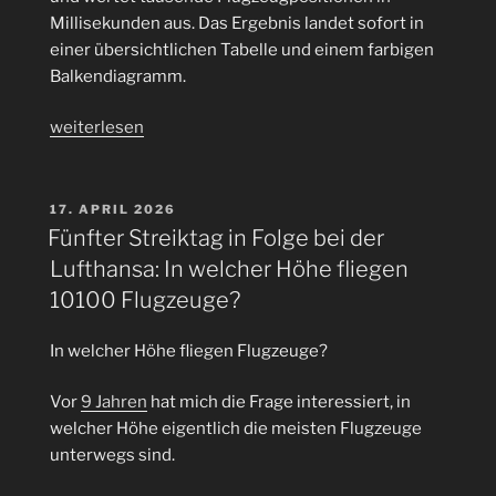
Millisekunden aus. Das Ergebnis landet sofort in
einer übersichtlichen Tabelle und einem farbigen
Balkendiagramm.
„FlugMonitor
weiterlesen
–
Echtzeit-
Flugverkehr
VERÖFFENTLICHT
17. APRIL 2026
AM
mit
Fünfter Streiktag in Folge bei der
Java
Lufthansa: In welcher Höhe fliegen
und
10100 Flugzeuge?
OpenSky
visualisieren“
In welcher Höhe fliegen Flugzeuge?
Vor
9 Jahren
hat mich die Frage interessiert, in
welcher Höhe eigentlich die meisten Flugzeuge
unterwegs sind.