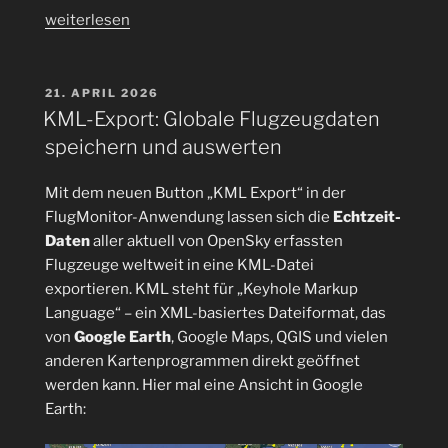
„Squawk-
weiterlesen
Codes,
auch
Transpondercodes
VERÖFFENTLICHT
21. APRIL 2026
AM
weltweit
KML-Export: Globale Flugzeugdaten
anzeigen:
speichern und auswerten
„Seven-
seven
Mit dem neuen Button „KML Export“ in der
–
FlugMonitor-Anwendung lassen sich die
Echtzeit-
going
Daten
aller aktuell von OpenSky erfassten
to
Flugzeuge weltweit in eine KML-Datei
heaven“
exportieren. KML steht für „Keyhole Markup
–
Language“ – ein XML-basiertes Dateiformat, das
„Seven-
von
Google Earth
, Google Maps, QGIS und vielen
six
anderen Kartenprogrammen direkt geöffnet
–
werden kann. Hier mal eine Ansicht in Google
hear
Earth:
nix“