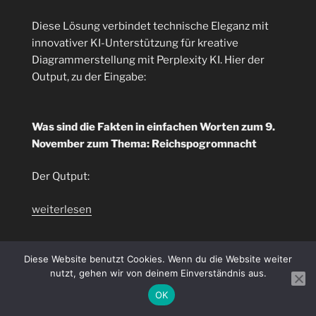
Diese Lösung verbindet technische Eleganz mit
innovativer KI-Unterstützung für kreative
Diagrammerstellung mit Perplexity KI. Hier der
Output, zu der Eingabe:
Was sind die Fakten in einfachen Worten zum 9.
November zum Thema: Reichspogromnacht
Der Qutput:
„Mindmap
weiterlesen
KI-
Bot
für
Diese Website benutzt Cookies. Wenn du die Website weiter
VERÖFFENTLICHT
24. OKTOBER 2025
nutzt, gehen wir von deinem Einverständnis aus.
AM
plantUML
Hashi Corp Vault Demo Anwendung
Format
OK
mit Java Swing GUI (Teil 2)
mit