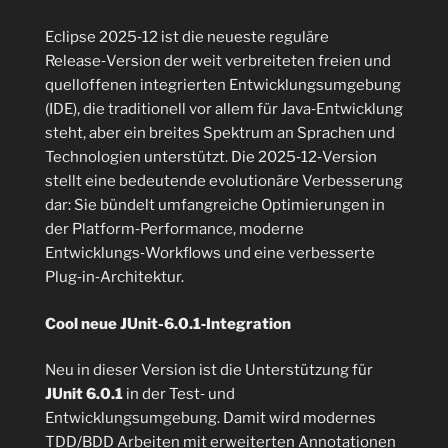
deinen
24.
Eclipse 2025‑12 ist die neueste reguläre
Dezember
Release‑Version der weit verbreiteten freien und
–
quelloffenen integrierten Entwicklungsumgebung
Sortierschranke
(IDE), die traditionell vor allem für Java‑Entwicklung
(sorting
steht, aber ein breites Spektrum an Sprachen und
barrier)
Technologien unterstützt. Die 2025‑12‑Version
durchbrochen“
stellt eine bedeutende evolutionäre Verbesserung
dar: Sie bündelt umfangreiche Optimierungen in
der Platform‑Performance, moderne
Entwicklungs‑Workflows und eine verbesserte
Plug‑in‑Architektur.
Cool neue JUnit-6.0.1‑Integration
Neu in dieser Version ist die Unterstützung für
JUnit 6.0.1
in der Test‑ und
Entwicklungsumgebung. Damit wird modernes
TDD/BDD Arbeiten mit erweiterten Annotationen