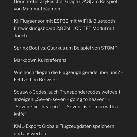
Gerichteter azyklischer Graph (DAG) am Beispiel
von Mammutbäumen
KI: Flugsensor mit ESP32 mit WIFI & Bluetooth
Entwicklungsboard 2,8 Zoll LCD TFT Modul mit
Touch
Spring Boot vs. Quarkus am Beispiel von STOMP
Markdown Kurzreferenz
Wie hoch fliegen die Flugzeuge gerade über uns? –
Echtzeit im Browser
Squawk-Codes, auch Transpondercodes weltweit
anzeigen: „Seven-seven – going to heaven“ –
„Seven-six – hear nix“ – „Seven-five – man with a
knife“
KML-Export: Globale Flugzeugdaten speichern
und auswerten