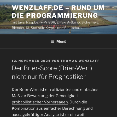
Zum
WENZLAFF.DE – RUND UM
Inhalt
DIE PROGRAMMIERUNG
springen
mit Java, Raspberry Pi, SDR, Linux, Arduino, Sicherheit,
Blender, KI, Statistik, Krypto und Blockchain
Menü
VERÖFFENTLICHT
12. NOVEMBER 2024
VON
THOMAS WENZLAFF
AM
Der Brier-Score (Brier-Wert)
nicht nur für Prognostiker
Der
Brier-Wert
ist ein effizientes und einfaches
Maß zur Bewertung der Genauigkeit
probabilistischer Vorhersagen
. Durch die
Kombination aus einfacher Berechnung und
aussagekräftiger Analyse ist er ein weit