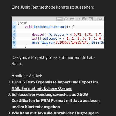
Eine JUnit Testmethode könnte so aussehen:
Java
1
@Test
2
void
berechneBrierScore
(
)
{
3
4
double
[
]
forecasts
=
{
0.71
,
0.71
,
0.7
,
0.68
,
5
int
[
]
outcomes
=
{
1
,
1
,
1
,
0
,
1
,
1
,
0
}
;
6
assertEquals
(
0.2030857142857143
,
BrierScoreCal
7
}
Das ganze Projekt gibt es auf meinem
GitLab-
Repo
.
Ähnliche Artikel:
JUnit 5 Test-Ergebnisse Import und Export im
XML Format mit Eclipse Oxygen
Schlüsselverwendungszwecke aus X509
Zertifikaten im PEM Format mit Java auslesen
und im Klartext ausgeben
Wie kann mit Java die Anzahl der Flugzeuge in