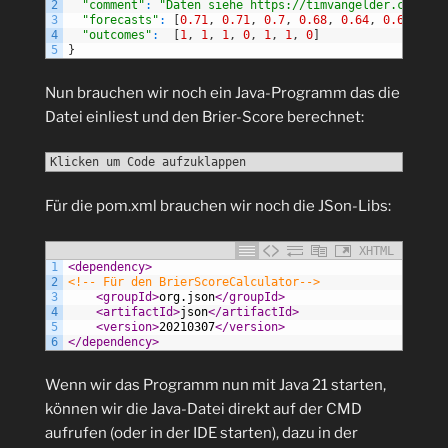
2
"comment"
:
"Daten siehe https://timvangelder.com/201
3
"forecasts"
:
[
0.71
,
0.71
,
0.7
,
0.68
,
0.64
,
0.65
,
0.6
4
"outcomes"
:
[
1
,
1
,
1
,
0
,
1
,
1
,
0
]
5
}
Nun brauchen wir noch ein Java-Programm das die
Datei einliest und den Brier-Score berechnet:
Klicken um Code aufzuklappen
Für die pom.xml brauchen wir noch die JSon-Libs:
XHTML
1
<dependency>
2
<!-- Für den BrierScoreCalculator-->
3
<groupId>
org.json
</groupId>
4
<artifactId>
json
</artifactId>
5
<version>
20210307
</version>
6
</dependency>
Wenn wir das Programm nun mit Java 21 starten,
können wir die Java-Datei direkt auf der CMD
aufrufen (oder in der IDE starten), dazu in der