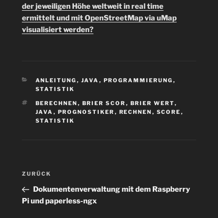
der jeweiligen Höhe weltweit in real time
ermittelt und mit OpenStreetMap via uMap
visualisiert werden?
KATEGORIEN
ANLEITUNG
,
JAVA
,
PROGRAMMIERUNG
,
STATISTIK
SCHLAGWÖRTER
BERECHNEN
,
BRIER SCOR
,
BRIER WERT
,
JAVA
,
PROGNOSTIKER
,
RECHNEN
,
SCORE
,
STATISTIK
Beitragsnavigation
Vorheriger
ZURÜCK
Beitrag
Dokumentenverwaltung mit dem Raspberry
Pi und paperless-ngx