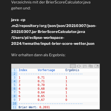
Verzeichnis mit der BrierScoreCalculator.java
gehen und:
java -cp
.m2/repository/org/json/json/20210307/json-
20210307.jar BrierScoreCalculator.java
/Users/pi/eclipse-workspace-
2024/twmathe/input-brier-score-wetter.json
Wir erhalten dann als Ergebnis:
1
Index      
Vorhersage      
Ergebnis
2
--
--
--
--
--
--
--
--
--
--
--
--
--
--
--
--
--
--
-
3
1
0
,
71
1
4
2
0
,
71
1
5
3
0
,
70
1
6
4
0
,
68
0
7
5
0
,
64
1
8
6
0
,
65
1
9
7
0
,
67
0
10
--
--
--
--
--
--
--
--
--
--
--
--
--
--
--
--
--
--
-
11
Brier
-
Wert
:
0
,
2031