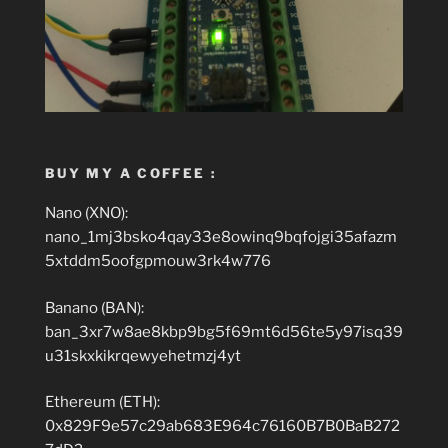
BUY MY A COFFEE :
Nano (XNO):
nano_1mj3bsko4qay33e8owinq9bqfojgi35afazm
5xtddm5oofgpmouw3rk4w776
Banano (BAN):
ban_3xr7w8ae8kbp9bg5f69mt6d56te5y97isq39
u31skxkikrqewyehetmzj4yt
Ethereum (ETH):
0x829F9e57c29ab683E964c76160B7B0BaB272