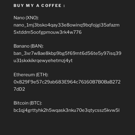
BUY MY A COFFEE :
Nano (XNO):
nano_1mj3bsko4qay33e8owinq9bqfojgi35afazm
5xtddm5oofgpmouw3rk4w776
Banano (BAN):
ban_3xr7w8ae8kbp9bg5f69mt6d56te5y97isq39
u31skxkikrqewyehetmzj4yt
Ethereum (ETH):
0x829F9e57c29ab683E964c76160B7B0BaB272
7dD2
Bitcoin (BTC):
bc1qj4grttyhk2h5wqask3nku70e3qtycssz5kvw5l