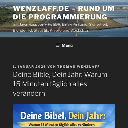
Zum
WENZLAFF.DE – RUND UM
Inhalt
DIE PROGRAMMIERUNG
springen
mit Java, Raspberry Pi, SDR, Linux, Arduino, Sicherheit,
Blender, KI, Statistik, Krypto und Blockchain
Menü
VERÖFFENTLICHT
1. JANUAR 2026
VON
THOMAS WENZLAFF
AM
Deine Bible, Dein Jahr: Warum
15 Minuten täglich alles
verändern