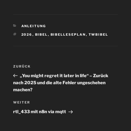
KATEGORIEN
ANLEITUNG
SCHLAGWÖRTER
2026
,
BIBEL
,
BIBELLESEPLAN
,
TWBIBEL
Beitragsnavigation
Vorheriger
ZURÜCK
Beitrag
„You might regret it later in life“ – Zurück
nach 2025 und die alte Fehler ungeschehen
machen?
Nächster
WEITER
Beitrag
rtl_433 mit n8n via mqtt