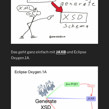
Das geht ganz einfach mit
JAXB
und Eclipse
Oxygen.1A.