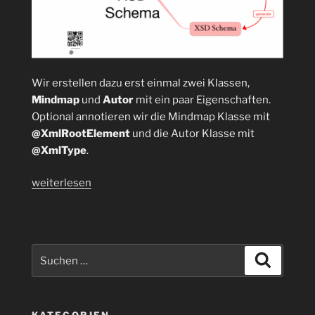
Wir erstellen dazu erst einmal zwei Klassen,
Mindmap
und
Autor
mit ein paar Eigenschaften.
Optional annotieren wir die Mindmap Klasse mit
@XmlRootElement
und die Autor Klasse mit
@XmlType
.
„Wie
weiterlesen
kann
ein
XSD-
Schema
Suchen
Suchen
aus
nach:
Java
POJOs