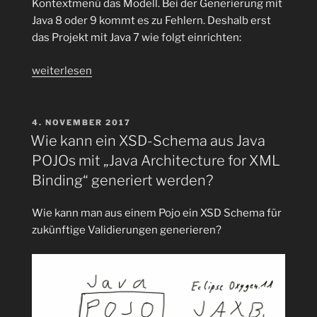
Kontextmenü das Modell. Bei der Generierung mit
Java 8 oder 9 kommt es zu Fehlern. Deshalb erst
das Projekt mit Java 7 wie folgt einrichten:
„Wie
weiterlesen
kann
mit
Eclipse
VERÖFFENTLICHT
4. NOVEMBER 2017
AM
2019-
Wie kann ein XSD-Schema aus Java
06
POJOs mit „Java Architecture for XML
aus
Binding“ generiert werden?
einem
XSD
Wie kann man aus einem Pojo ein XSD Schema für
Schema
zukünftige Validierungen generieren?
Javacode
generiert
werden?
Babyleicht?
HiHi!“