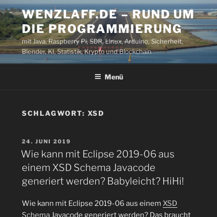
Zum
WENZLAFF.DE – RUND UM
Inhalt
DIE PROGRAMMIERUNG
springen
mit Java, Raspberry Pi, SDR, Linux, Arduino, Sicherheit,
Blender, KI, Statistik, Krypto und Blockchain
Menü
SCHLAGWORT:
XSD
VERÖFFENTLICHT
24. JUNI 2019
AM
Wie kann mit Eclipse 2019-06 aus
einem XSD Schema Javacode
generiert werden? Babyleicht? HiHi!
Wie kann mit Eclipse 2019-06 aus einem
XSD
Schema
Javacode generiert werden? Das braucht