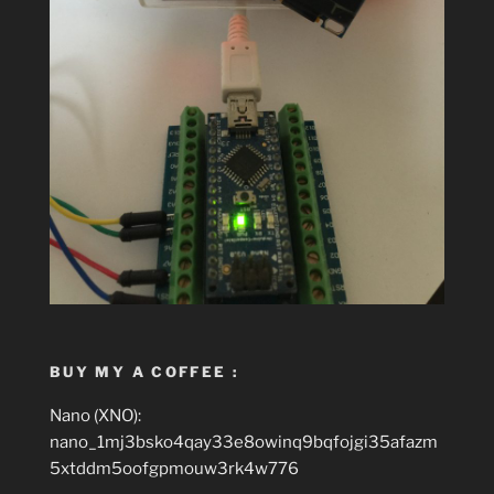
BUY MY A COFFEE :
Nano (XNO):
nano_1mj3bsko4qay33e8owinq9bqfojgi35afazm
5xtddm5oofgpmouw3rk4w776