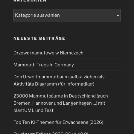
KATEGORIEN
mit
„Java
Kategorien
Architecture
for
XML
Binding“
NEUESTE BEITRÄGE
generiert
werden?“
Drzewa mamutowe w Niemczech
Mammoth Trees in Germany
Den Urweltmammutbaum selbst ziehen als
Aktivitäts Diagramm (für Informatiker)
23000 Mammutbäume in Deutschland (auch
Bremen, Hannover und Langenhagen …) mit
plantUML und Test
Top Ten KI-Themen für Erwachsene (2026)