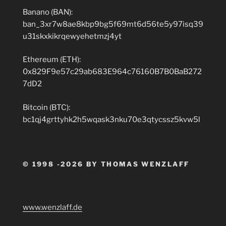
Banano (BAN):
ban_3xr7w8ae8kbp9bg5f69mt6d56te5y97isq39
u31skxkikrqewyehetmzj4yt
Ethereum (ETH):
0x829F9e57c29ab683E964c76160B7B0BaB272
7dD2
Bitcoin (BTC):
bc1qj4grttyhk2h5wqask3nku70e3qtycssz5kvw5l
© 1998 -2026 BY THOMAS WENZLAFF
www.wenzlaff.de