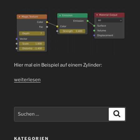
Hier mal ein Beispiel auf einem Zylinder:
„Blender
weiterlesen
Magic
Texture
Node
für
Suchen
Suchen
psychedelisch
nach:
Texturen“
KATEGORIEN