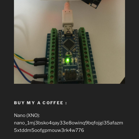
BUY MY A COFFEE :
Nano (XNO):
nano_1mj3bsko4qay33e8owinq9bqfojgi35afazm
5xtddm5oofgpmouw3rk4w776