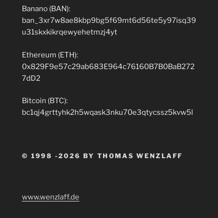
Banano (BAN):
ban_3xr7w8ae8kbp9bg5f69mt6d56te5y97isq39
u31skxkikrqewyehetmzj4yt
Ethereum (ETH):
0x829F9e57c29ab683E964c76160B7B0BaB272
7dD2
Bitcoin (BTC):
bc1qj4grttyhk2h5wqask3nku70e3qtycssz5kvw5l
© 1998 -2026 BY THOMAS WENZLAFF
www.wenzlaff.de