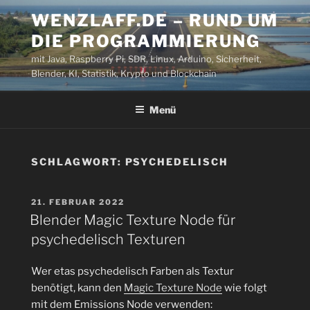
Zum
WENZLAFF.DE – RUND UM
Inhalt
DIE PROGRAMMIERUNG
springen
mit Java, Raspberry Pi, SDR, Linux, Arduino, Sicherheit,
Blender, KI, Statistik, Krypto und Blockchain
Menü
SCHLAGWORT:
PSYCHEDELISCH
VERÖFFENTLICHT
21. FEBRUAR 2022
AM
Blender Magic Texture Node für
psychedelisch Texturen
Wer etas psychedelisch Farben als Textur
benötigt, kann den
Magic Texture Node
wie folgt
mit dem Emissions Node verwenden: