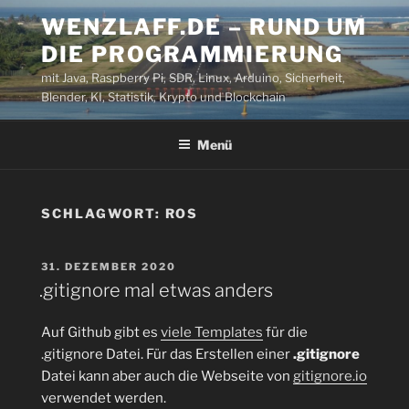
Zum
WENZLAFF.DE – RUND UM
Inhalt
DIE PROGRAMMIERUNG
springen
mit Java, Raspberry Pi, SDR, Linux, Arduino, Sicherheit,
Blender, KI, Statistik, Krypto und Blockchain
Menü
SCHLAGWORT:
ROS
VERÖFFENTLICHT
31. DEZEMBER 2020
AM
.gitignore mal etwas anders
Auf Github gibt es
viele Templates
für die
.gitignore Datei. Für das Erstellen einer
.gitignore
Datei kann aber auch die Webseite von
gitignore.io
verwendet werden.