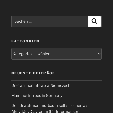
etwas
anders“
Suchen
Suchen
nach:
KATEGORIEN
Kategorien
NEUESTE BEITRÄGE
Drzewa mamutowe w Niemczech
Mammoth Trees in Germany
Den Urweltmammutbaum selbst ziehen als
Aktivitäts Diagramm (für Informatiker)