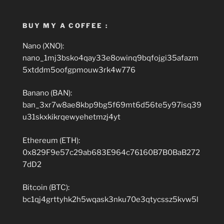
BUY MY A COFFEE :
Nano (XNO):
nano_1mj3bsko4qay33e8owinq9bqfojgi35afazm
5xtddm5oofgpmouw3rk4w776
Banano (BAN):
ban_3xr7w8ae8kbp9bg5f69mt6d56te5y97isq39
u31skxkikrqewyehetmzj4yt
Ethereum (ETH):
0x829F9e57c29ab683E964c76160B7B0BaB272
7dD2
Bitcoin (BTC):
bc1qj4grttyhk2h5wqask3nku70e3qtycssz5kvw5l