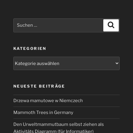
etwas
anders“
Suchen
Suchen
nach:
KATEGORIEN
Kategorien
NEUESTE BEITRÄGE
Drzewa mamutowe w Niemczech
Mammoth Trees in Germany
Den Urweltmammutbaum selbst ziehen als
Aktivitäts Diagramm (für Informatiker)