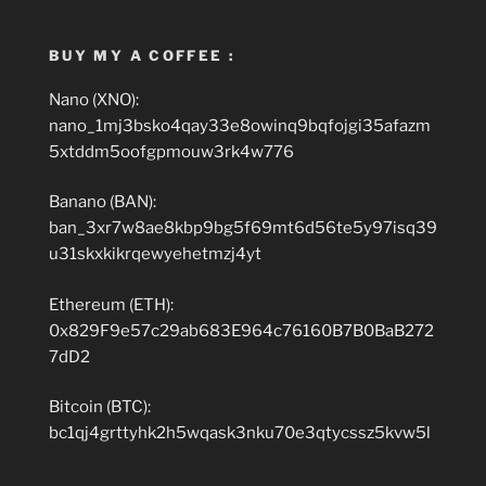
BUY MY A COFFEE :
Nano (XNO):
nano_1mj3bsko4qay33e8owinq9bqfojgi35afazm
5xtddm5oofgpmouw3rk4w776
Banano (BAN):
ban_3xr7w8ae8kbp9bg5f69mt6d56te5y97isq39
u31skxkikrqewyehetmzj4yt
Ethereum (ETH):
0x829F9e57c29ab683E964c76160B7B0BaB272
7dD2
Bitcoin (BTC):
bc1qj4grttyhk2h5wqask3nku70e3qtycssz5kvw5l