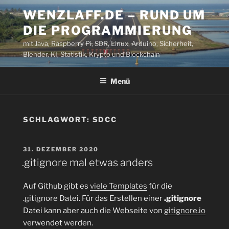
Zum
WENZLAFF.DE – RUND UM
Inhalt
DIE PROGRAMMIERUNG
springen
mit Java, Raspberry Pi, SDR, Linux, Arduino, Sicherheit,
Blender, KI, Statistik, Krypto und Blockchain
Menü
SCHLAGWORT:
SDCC
VERÖFFENTLICHT
31. DEZEMBER 2020
AM
.gitignore mal etwas anders
Auf Github gibt es
viele Templates
für die
.gitignore Datei. Für das Erstellen einer
.gitignore
Datei kann aber auch die Webseite von
gitignore.io
verwendet werden.