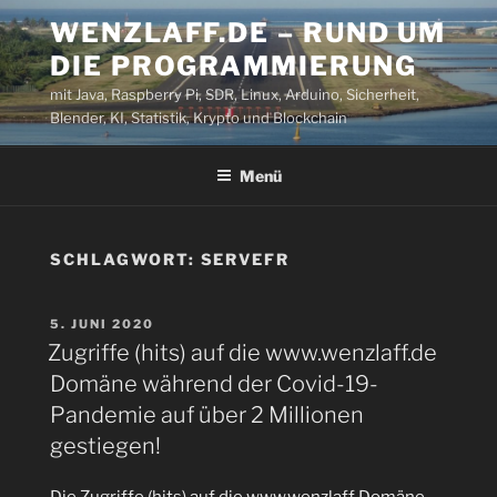
Zum
WENZLAFF.DE – RUND UM
Inhalt
DIE PROGRAMMIERUNG
springen
mit Java, Raspberry Pi, SDR, Linux, Arduino, Sicherheit,
Blender, KI, Statistik, Krypto und Blockchain
Menü
SCHLAGWORT:
SERVEFR
VERÖFFENTLICHT
5. JUNI 2020
AM
Zugriffe (hits) auf die www.wenzlaff.de
Domäne während der Covid-19-
Pandemie auf über 2 Millionen
gestiegen!
Die Zugriffe (hits) auf die www.wenzlaff Domäne