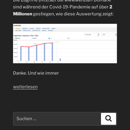
sind während der Covid-19-Pandemie auf über
2
Millionen
gestiegen, wie diese Auswertung zeigt:
Danke. Und wie immer
„Zugriffe
weiterlesen
(hits)
auf
die
www.wenzlaff.de
Suchen
Suchen
Domäne
nach:
während