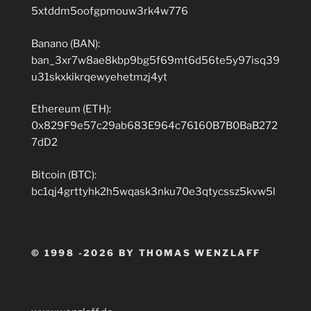
5xtddm5oofgpmouw3rk4w776
Banano (BAN):
ban_3xr7w8ae8kbp9bg5f69mt6d56te5y97isq39
u31skxkikrqewyehetmzj4yt
Ethereum (ETH):
0x829F9e57c29ab683E964c76160B7B0BaB272
7dD2
Bitcoin (BTC):
bc1qj4grttyhk2h5wqask3nku70e3qtycssz5kvw5l
© 1998 -2026 BY THOMAS WENZLAFF