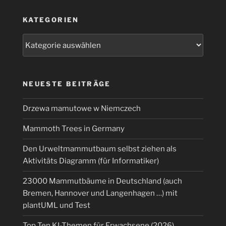
der
KATEGORIEN
Covid-
19-
Kategorien
Pandemie
auf
über
2
NEUESTE BEITRÄGE
Millionen
gestiegen!“
Drzewa mamutowe w Niemczech
Mammoth Trees in Germany
Den Urweltmammutbaum selbst ziehen als
Aktivitäts Diagramm (für Informatiker)
23000 Mammutbäume in Deutschland (auch
Bremen, Hannover und Langenhagen …) mit
plantUML und Test
Top Ten KI-Themen für Erwachsene (2026)