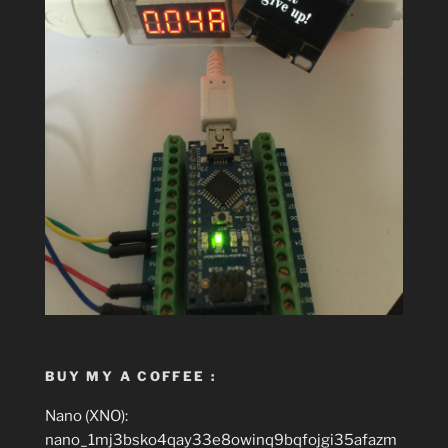
BUY MY A COFFEE :
Nano (XNO):
nano_1mj3bsko4qay33e8owinq9bqfojgi35afazm