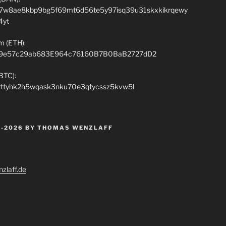
7w8ae8kbp9bg5f69mt6d56te5y97isq39u31skxkikrqewy
4yt
m (ETH):
9e57c29ab683E964c76160B7B0BaB2727dD2
(BTC):
rttyhk2h5wqask3nku70e3qtycssz5kvw5l
 -2026 BY THOMAS WENZLAFF
zlaff.de