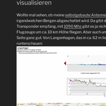
visualisieren
Wollte mal sehen, ob meine
selbstgebaute Antenne
irgendwelchen Bergen abgeschattet wird. Da gibt 
Transponder empfang, mit
1090 Mhz
gibt es ja nic
Flugzeuge um ca. 10 km Höhe fliegen. Aber auch um 
Seite ganz gut. Von Langenhagen, das in ca. 62 m 
runterschauen: