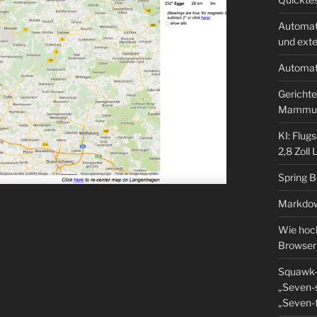
Automat
und ext
Automat
Gerichte
Mammu
KI: Flug
2,8 Zoll
Spring 
Markdow
Wie hoch
Browser
Squawk-
„Seven-s
„Seven-f