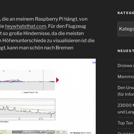
KATEG
, die an meinem Raspberry Pi hängt, von
Kategor
die
heywhatsthat.com
. Für den Flugzeug
ht so große Hindernisse, da die meisten
Höhenunterschiede zu visualisieren ist die
liegt, kann man schön nach Bremen
NEUEST
Drzewa
Mammoth
Den Urw
(für Info
23000 M
und Lan
Top Ten
Quicktes