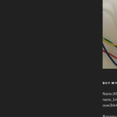
BUY MY
Nano (X
nano_1
ouw3rk
Banano 