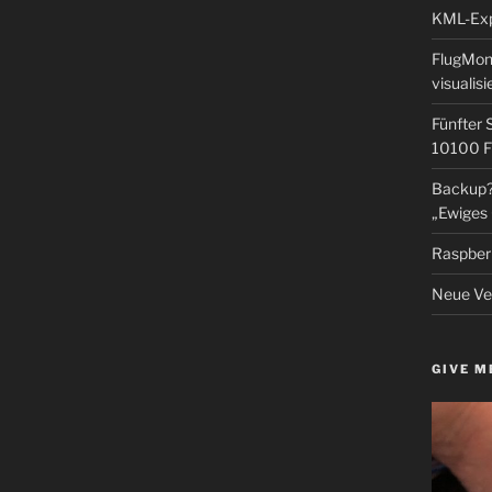
KML-Expo
FlugMoni
visualisi
Fünfter 
10100 F
Backup? 
„Ewiges 
Raspberr
Neue Ver
GIVE M