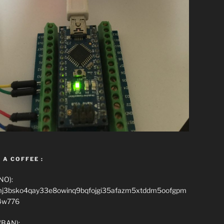
 A COFFEE :
NO):
mj3bsko4qay33e8owinq9bqfojgi35afazm5xtddm5oofgpm
4w776
(BAN):