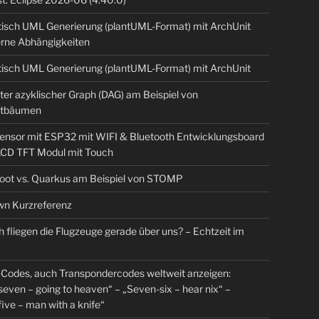
isch UML Generierung (plantUML-Format) mit ArchUnit
erne Abhängigkeiten
isch UML Generierung (plantUML-Format) mit ArchUnit
ter azyklischer Graph (DAG) am Beispiel von
tbäumen
sensor mit ESP32 mit WIFI & Bluetooth Entwicklungsboard
 LCD TFT Modul mit Touch
Boot vs. Quarkus am Beispiel von STOMP
n Kurzreferenz
 fliegen die Flugzeuge gerade über uns? – Echtzeit im
Codes, auch Transpondercodes weltweit anzeigen:
even – going to heaven“ – „Seven-six – hear nix“ –
ive – man with a knife“