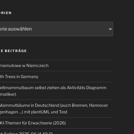
ORIEN
ien
E BEITRÄGE
 mamutowe w Niemczech
 Trees in Germany
eltmammutbaum selbst ziehen als Aktivitäts Diagramm
rmatiker)
ammutbäume in Deutschland (auch Bremen, Hannover
genhagen …) mit plantUML und Test
 KI-Themen für Erwachsene (2026)
t: Eclipse 2026-06 (4.40.0)