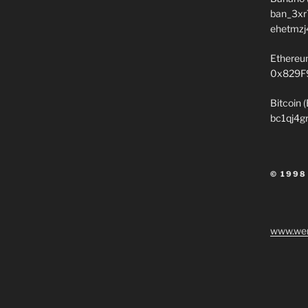
ban_3xr
ehetmzj
Ethereu
0x829F
Bitcoin 
bc1qj4g
© 1998
www.wen