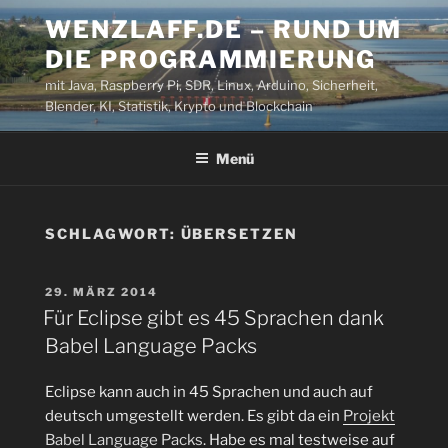
Zum
WENZLAFF.DE – RUND UM
Inhalt
DIE PROGRAMMIERUNG
springen
mit Java, Raspberry Pi, SDR, Linux, Arduino, Sicherheit,
Blender, KI, Statistik, Krypto und Blockchain
Menü
SCHLAGWORT:
ÜBERSETZEN
VERÖFFENTLICHT
29. MÄRZ 2014
AM
Für Eclipse gibt es 45 Sprachen dank
Babel Language Packs
Eclipse kann auch in 45 Sprachen und auch auf
deutsch umgestellt werden. Es gibt da ein
Projekt
Babel Language Packs
. Habe es mal testweise auf