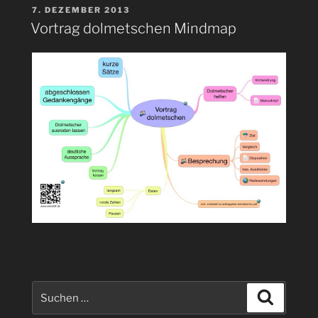
VERÖFFENTLICHT
7. DEZEMBER 2013
AM
Vortrag dolmetschen Mindmap
Suchen
Suchen
nach: