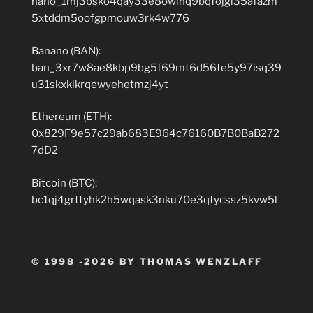
nano_1mj3bsko4qay33e8owinq9bqfojgi35afazm
5xtddm5oofgpmouw3rk4w776
Banano (BAN):
ban_3xr7w8ae8kbp9bg5f69mt6d56te5y97isq39
u31skxkikrqewyehetmzj4yt
Ethereum (ETH):
0x829F9e57c29ab683E964c76160B7B0BaB272
7dD2
Bitcoin (BTC):
bc1qj4grttyhk2h5wqask3nku70e3qtycssz5kvw5l
© 1998 -2026 BY THOMAS WENZLAFF