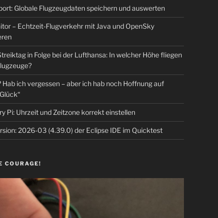
rt: Globale Flugzeugdaten speichern und auswerten
tor – Echtzeit-Flugverkehr mit Java und OpenSky
eren
Streiktag in Folge bei der Lufthansa: In welcher Höhe fliegen
lugzeuge?
Hab ich vergessen – aber ich hab noch Hoffnung auf
Glück“
y Pi: Uhrzeit und Zeitzone korrekt einstellen
sion: 2026-03 (4.39.0) der Eclipse IDE im Quicktest
E COURAGE!