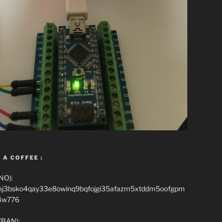
 A COFFEE :
NO):
mj3bsko4qay33e8owinq9bqfojgi35afazm5xtddm5oofgpm
4w776
(BAN):