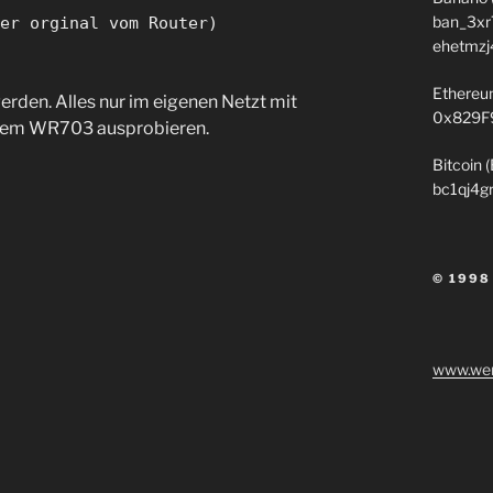
ban_3xr
er orginal vom Router)
ehetmzj
Ethereu
werden. Alles nur im eigenen Netzt mit
0x829F
 einem WR703 ausprobieren.
Bitcoin 
bc1qj4g
© 1998
www.wen