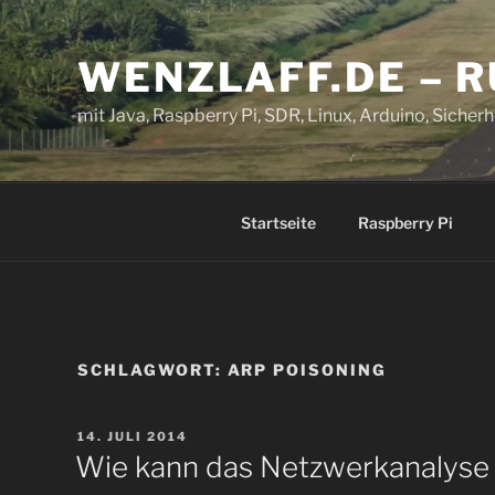
Zum
Inhalt
WENZLAFF.DE – 
springen
mit Java, Raspberry Pi, SDR, Linux, Arduino, Sicherhe
Startseite
Raspberry Pi
SCHLAGWORT:
ARP POISONING
VERÖFFENTLICHT
14. JULI 2014
AM
Wie kann das Netzwerkanalyse