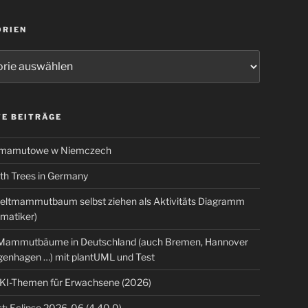
ORIEN
ien
E BEITRÄGE
 mamutowe w Niemczech
 Trees in Germany
eltmammutbaum selbst ziehen als Aktivitäts Diagramm
rmatiker)
ammutbäume in Deutschland (auch Bremen, Hannover
genhagen …) mit plantUML und Test
 KI-Themen für Erwachsene (2026)
t: Eclipse 2026-06 (4.40.0)