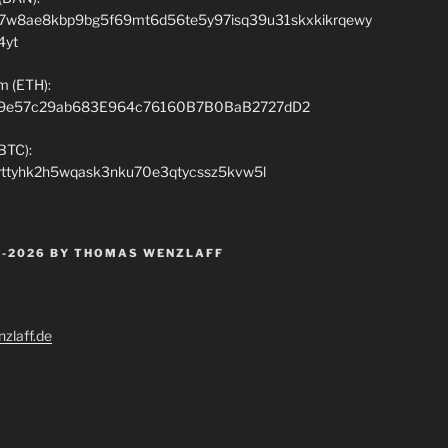
7w8ae8kbp9bg5f69mt6d56te5y97isq39u31skxkikrqewy
4yt
m (ETH):
9e57c29ab683E964c76160B7B0BaB2727dD2
(BTC):
rttyhk2h5wqask3nku70e3qtycssz5kvw5l
 -2026 BY THOMAS WENZLAFF
zlaff.de