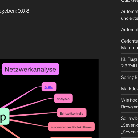
egeben: 0.0.8
Automat
und ext
Automat
Gerichte
Mammu
KI: Flug
2,8 Zoll
Spring 
Markdow
Wie hoch
Browser
Squawk-
„Seven-s
„Seven-f