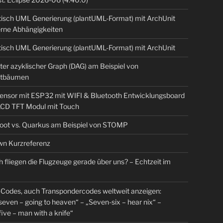
isch UML Generierung (plantUML-Format) mit ArchUnit
erne Abhängigkeiten
isch UML Generierung (plantUML-Format) mit ArchUnit
ter azyklischer Graph (DAG) am Beispiel von
tbäumen
sensor mit ESP32 mit WIFI & Bluetooth Entwicklungsboard
 LCD TFT Modul mit Touch
Boot vs. Quarkus am Beispiel von STOMP
n Kurzreferenz
 fliegen die Flugzeuge gerade über uns? – Echtzeit im
Codes, auch Transpondercodes weltweit anzeigen:
even – going to heaven“ – „Seven-six – hear nix“ –
ive – man with a knife“