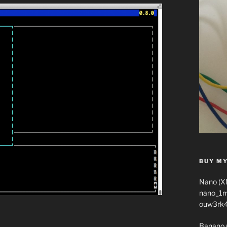
BUY MY
Nano (X
nano_1
ouw3rk
Banano 