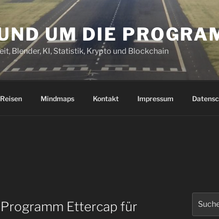
RUND UM DIE PROGR
it, Blender, KI, Statistik, Krypto und Blockchain
Reisen
Mindmaps
Kontakt
Impressum
Datensc
Suchen
 Programm Ettercap für
nach: