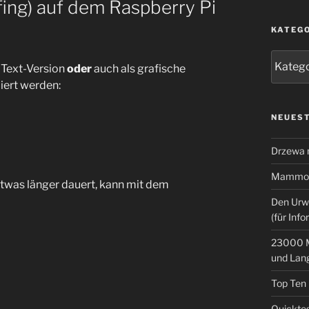
ing) auf dem Raspberry Pi
KATEG
Kategor
 Text-Version
oder
auch als grafische
liert werden:
NEUEST
Drzewa
Mammoth
 etwas länger dauert, kann mit dem
Den Urw
(für Info
23000 M
und Lan
Top Ten
Quicktes