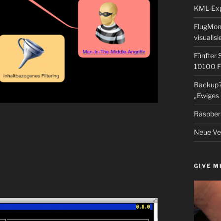
KML-Expo
FlugMoni
visualisi
Fünfter 
10100 F
Backup? 
„Ewiges 
Raspberr
Neue Ver
GIVE M