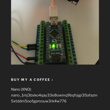
BUY MY A COFFEE :
Nano (XNO):
nano_1mj3bsko4qay33e8owinq9bqfojgi35afazm
5xtddm5oofgpmouw3rk4w776