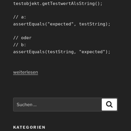
testobjekt.getTestwertAlsString();
// a:
assertEquals("expected", testString);
// oder
// b:
assertEquals(testString, "expected");
„JUnit
weiterlesen
–
assertEquals“
Suchen
Suchen
nach:
KATEGORIEN