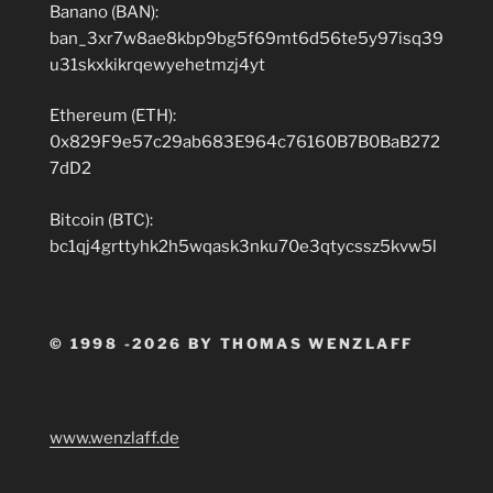
Banano (BAN):
ban_3xr7w8ae8kbp9bg5f69mt6d56te5y97isq39
u31skxkikrqewyehetmzj4yt
Ethereum (ETH):
0x829F9e57c29ab683E964c76160B7B0BaB272
7dD2
Bitcoin (BTC):
bc1qj4grttyhk2h5wqask3nku70e3qtycssz5kvw5l
© 1998 -2026 BY THOMAS WENZLAFF
www.wenzlaff.de