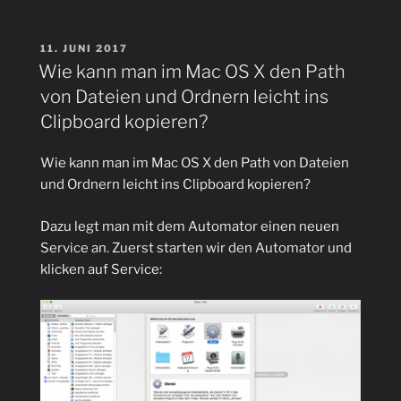
kann
mit
dem
VERÖFFENTLICHT
11. JUNI 2017
AM
Raspberry
Wie kann man im Mac OS X den Path
Pi
von Dateien und Ordnern leicht ins
ein
Clipboard kopieren?
deb-
Package
Wie kann man im Mac OS X den Path von Dateien
(Debian)
und Ordnern leicht ins Clipboard kopieren?
erstellt
werden?“
Dazu legt man mit dem Automator einen neuen
Service an. Zuerst starten wir den Automator und
klicken auf Service: