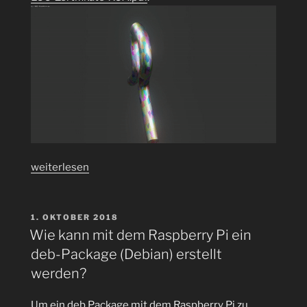
„Elliptische-
weiterlesen
Kurven-
Kryptografie
(ECC)
VERÖFFENTLICHT
1. OKTOBER 2018
AM
secp256k1
Wie kann mit dem Raspberry Pi ein
SSL-
deb-Package (Debian) erstellt
Zerfikate
werden?
erstellen
mit
Um ein deb Package mit dem Raspberry Pi zu