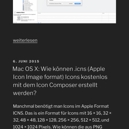
„Wie
weiterlesen
kann
man
im
VERÖFFENTLICHT
6. JUNI 2015
AM
Mac
Mac OS X: Wie können .icns (Apple
OS
Icon Image format) Icons kostenlos
X
mit dem Icon Composer erstellt
den
werden?
Path
von
Manchmal benötigt man Icons im Apple Format
Dateien
ICNS. Das is ein Format für Icons mit 16 × 16, 32 ×
und
32, 48 × 48, 128 × 128, 256 × 256, 512 × 512, und
Ordnern
1024 × 1024 Pixels. Wie können die aus PNG