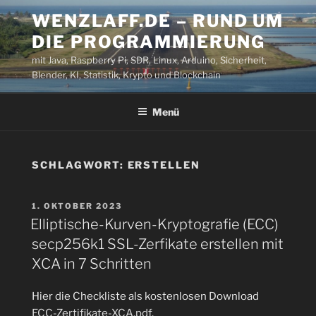
Zum
WENZLAFF.DE – RUND UM
Inhalt
DIE PROGRAMMIERUNG
springen
mit Java, Raspberry Pi, SDR, Linux, Arduino, Sicherheit,
Blender, KI, Statistik, Krypto und Blockchain
Menü
SCHLAGWORT:
ERSTELLEN
VERÖFFENTLICHT
1. OKTOBER 2023
AM
Elliptische-Kurven-Kryptografie (ECC)
secp256k1 SSL-Zerfikate erstellen mit
XCA in 7 Schritten
Hier die Checkliste als kostenlosen Download
ECC-Zertifikate-XCA.pdf
.