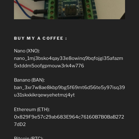
BUY MY A COFFEE :
Nano (XNO):
nano_1mj3bsko4qay33e8owinq9bqfojgi35afazm
5xtddm5oofgpmouw3rk4w776
Banano (BAN):
ban_3xr7w8ae8kbp9bg5f69mt6d56te5y97isq39
u31skxkikrqewyehetmzj4yt
Ethereum (ETH):
0x829F9e57c29ab683E964c76160B7B0BaB272
7dD2
Bitcoin (BTC):