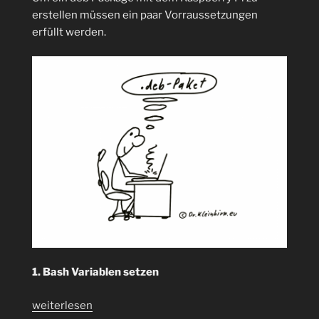
XCA
erstellen müssen ein paar Vorraussetzungen
in
erfüllt werden.
7
Schritten“
1. Bash Variablen setzen
„Wie
weiterlesen